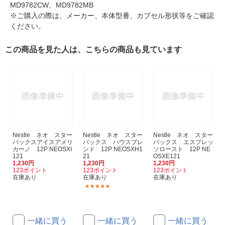
MD9782CW、MD9782MB
※ご購入の際は、メーカー、本体型番、カプセル形状等をご確認
ください。
この商品を見た人は、こちらの商品も見ています
Nestle ネオ スター
Nestle ネオ スター
Nestle ネオ スター
バックスアイスアメリ
バックス ハウスブレ
バックス エスプレッ
カーノ 12P NEOSXI
ンド 12P NEOSXH1
ソロースト 12P NE
121
21
OSXE121
1,230円
1,230円
1,230円
123ポイント
123ポイント
123ポイント
在庫あり
在庫あり
在庫あり
(1)
一緒に買う
一緒に買う
一緒に買う