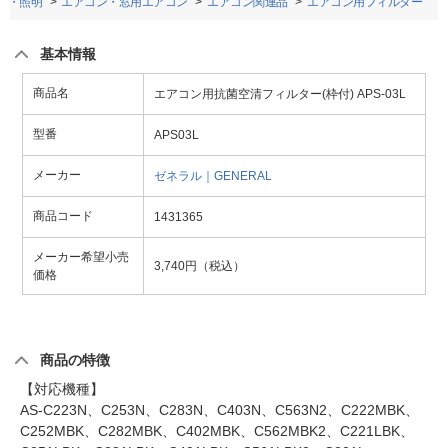
ン・照明
エアコン・窓用エアコン
エアコン関連品
エアコン用フィルター
基本情報
商品名
エアコン用抗菌空清フィルター(枠付) APS-03L
型番
APS03L
メーカー
ゼネラル｜GENERAL
商品コード
1431365
メーカー希望小売
3,740円（税込）
価格
商品の特徴
【対応機種】
AS-C223N、C253N、C283N、C403N、C563N2、C222MBK、
C252MBK、C282MBK、C402MBK、C562MBK2、C221LBK、