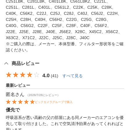
C251LBK、C281LBK、C401LBK、C561LBK2、C221L、
C251L、C281L、C401L、C561L2、C22K、C25K、C28K、
C40K、C56K2、C22J、C25J、C28J、C40J、C56J2、C22H、
C25H、C28H、C40H、C56H2、C22G、C25G、C28G、
C40G、C56G2、C22F、C25F、C28F、C40F、C56F2、
J22E、J25E、J28E、J40E、J56E2、X28C、X45C2、X56C2、
X63C2、X71C2、J22C、J25C、J28C、J40C
※ご購入の際は、メーカー、本体型番、フィルター形状等をご確
認ください。
商品レビュー
4.0
(
41
)
すべて見る
最新レビュー
匿名
さん
（2026/7/26にレビュー）
ビックカメラグループで購入
優先で
呼吸器系が悪い高齢の父の部屋にある同メーカーのエアコンを優
先して取り付けました。これで空気清浄効果があってくれればと
思います。