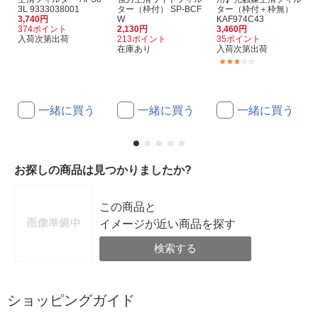
3L 9333038001
ター（枠付） SP-BCF
ター（枠付＋枠無）
3,740円
W
KAF974C43
374ポイント
2,130円
3,460円
入荷次第出荷
213ポイント
35ポイント
在庫あり
入荷次第出荷
(1)
一緒に買う
一緒に買う
一緒に買う
お探しの商品は見つかりましたか?
この商品と
イメージが近い商品を探す
検索する
ショッピングガイド