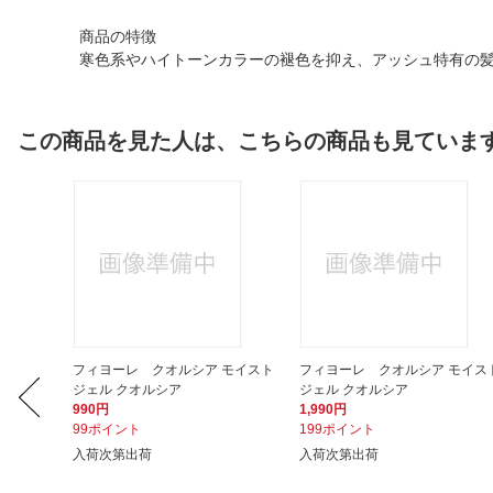
商品の特徴
寒色系やハイトーンカラーの褪色を抑え、アッシュ特有の
この商品を見た人は、こちらの商品も見ていま
tymo
フィヨーレ クオルシア モイスト
フィヨーレ クオルシア モイス
..
ジェル クオルシア
ジェル クオルシア
990円
1,990円
99ポイント
199ポイント
入荷次第出荷
入荷次第出荷