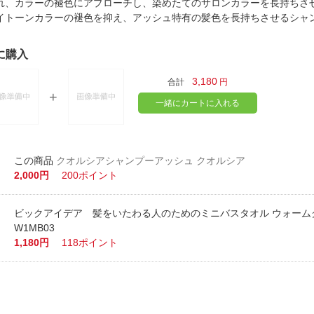
法
れ、カラーの褪色にアプローチし、染めたてのサロンカラーを長持ちさ
よくある質問・お問合せ
イトーンカラーの褪色を抑え、アッシュ特有の髪色を長持ちさせるシ
I
ご利用規約
に購入
3,180
合計
円
一緒にカートに入れる
E
クオルシアシャンプーアッシュ クオルシア
2,000円
200ポイント
ビックアイデア 髪をいたわる人のためのミニバスタオル ウォームグレ
W1MB03
1,180円
118ポイント