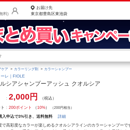
お届け先
無料)
東京都豊島区東池袋
商品をさがす
ランキングからさがす
ネ
アケア
カラーリング剤
カラーシャンプー
カテゴリ一覧からさがす
ポ
ーレ｜FIOLE
ルシアシャンプーアッシュ クオルシア
店
2,000円
（税込）
お
ント
200ポイント
（
10%
）
お客様サポート
（200円相当）
購入申込で3%引き、送料無料
詳細
ご利用ガイド
度で高彩度なカラーが楽しめるクオルシアラインのカラーシャンプーで