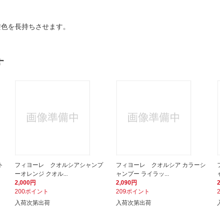
髪色を長持ちさせます。
す
ト
フィヨーレ クオルシアシャンプ
フィヨーレ クオルシア カラーシ
ーオレンジ クオル...
ャンプー ライラッ...
2,000円
2,090円
200ポイント
209ポイント
入荷次第出荷
入荷次第出荷