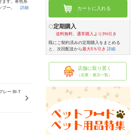
人窓口
せます。寒色系
ャンプー。
詳細
カートに入れる
R情報
定期購入
送料無料、通常購入より3%引き
既にご契約済みの定期購入をまとめる
nglish / 中文
と、次回配送から
最大5％引き
詳細
店舗に取り置く
（在庫・展示一覧）
ー BI-T