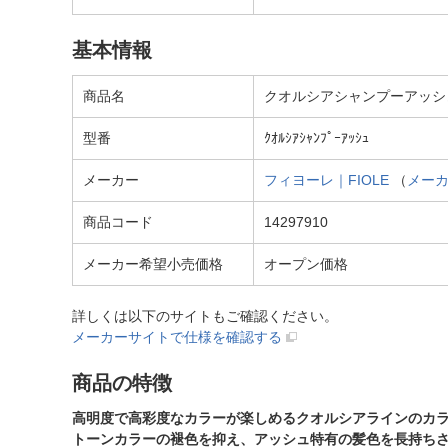
基本情報
商品名
クオルシアシャンプーアッシ
型番
ｸｵﾙｼｱｼｬﾝﾌﾟｰｱｯｼｭ
メーカー
フィヨーレ｜FIOLE
（
メー
商品コード
14297910
メーカー希望小売価格
オープン価格
詳しくは以下のサイトもご確認ください。
メーカーサイトで仕様を確認する
商品の特徴
高明度で高彩度なカラーが楽しめるクオルシアラインのカ
トーンカラーの褪色を抑え、アッシュ特有の髪色を長持ち