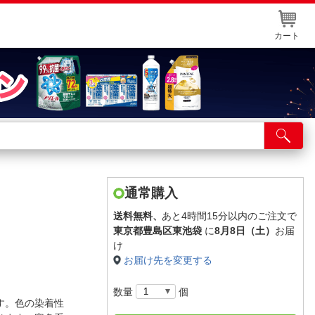
カート
店舗サービス
ット取り置き
イントカードWEB登録
通常購入
舗情報・店舗一覧
送料無料、
あと4時間15分以内のご注文で
東京都豊島区東池袋
に
8月8日（土）
お届
取り寄せ品入荷状況照会
け
お届け先を変更する
数量
個
す。色の染着性