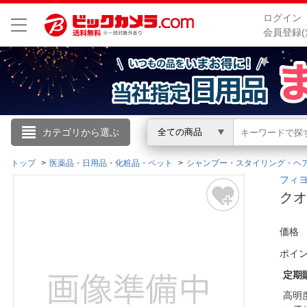
ログイン
会員登録(
こんにちは
カテゴリから選ぶ
全ての商品
ログイン
トップ
医薬品・日用品・化粧品・ペット
シャンプー・スタイリング・ヘ
フィヨ
クオ
新規会員登録
価格
会員メニュー
ポイ
お買いもの履歴
定期
高明
閲覧履歴