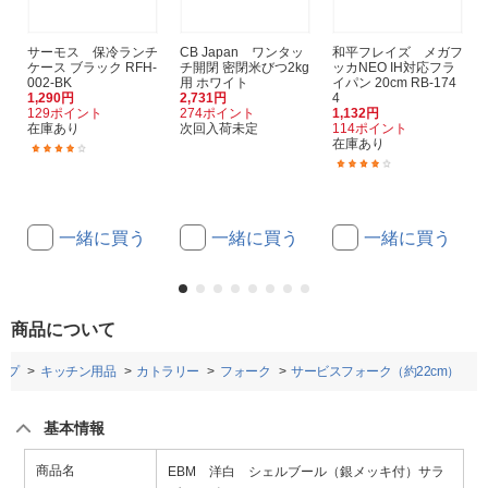
サーモス 保冷ランチ
CB Japan ワンタッ
和平フレイズ メガフ
ケース ブラック RFH-
チ開閉 密閉米びつ2kg
ッカNEO IH対応フラ
002-BK
用 ホワイト
イパン 20cm RB-174
1,290円
2,731円
4
129ポイント
274ポイント
1,132円
在庫あり
次回入荷未定
114ポイント
在庫あり
(3)
(5)
一緒に買う
一緒に買う
一緒に買う
商品について
ップ
キッチン用品
カトラリー
フォーク
サービスフォーク（約22cm）
基本情報
商品名
EBM 洋白 シェルブール（銀メッキ付）サラ