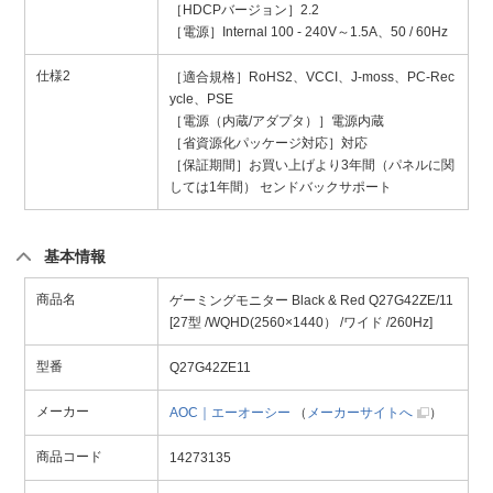
［HDCPバージョン］2.2
［電源］Internal 100 - 240V～1.5A、50 / 60Hz
仕様2
［適合規格］RoHS2、VCCI、J-moss、PC-Rec
ycle、PSE
［電源（内蔵/アダプタ）］電源内蔵
［省資源化パッケージ対応］対応
［保証期間］お買い上げより3年間（パネルに関
しては1年間） センドバックサポート
基本情報
商品名
ゲーミングモニター Black & Red Q27G42ZE/11
[27型 /WQHD(2560×1440） /ワイド /260Hz]
型番
Q27G42ZE11
メーカー
AOC｜エーオーシー
（
メーカーサイトへ
）
商品コード
14273135