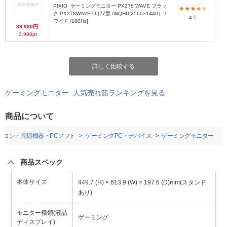
PIXIO
ゲーミングモニター PX278 WAVE ブラッ
ク PX278WAVE-O [27型 /WQHD(2560×1440） /
4.5
ワイド /180Hz]
39,980円
ス
3,998pt
詳しく比較する
ゲーミングモニター 人気売れ筋ランキングを見る
商品について
ソコン・周辺機器・PCソフト
ゲーミングPC・デバイス
ゲーミングモニター
商品スペック
本体サイズ
449.7 (H) × 613.9 (W) × 197.6 (D)mm(スタンド
あり)
モニター種類(液晶
ゲーミング
ディスプレイ)