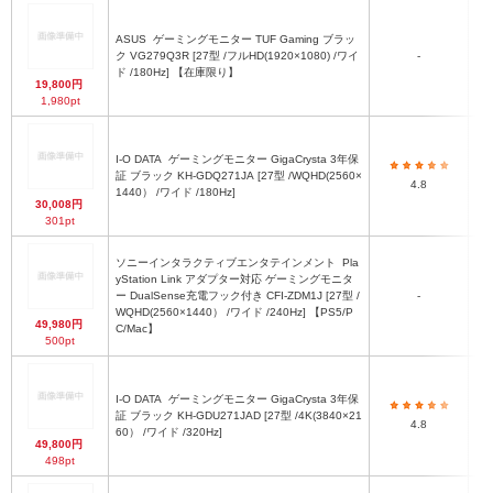
ス
ASUS
ゲーミングモニター TUF Gaming ブラッ
W
ク VG279Q3R [27型 /フルHD(1920×1080) /ワイ
-
ド /180Hz] 【在庫限り】
ス
19,800円
W
1,980pt
ス
I-O DATA
ゲーミングモニター GigaCrysta 3年保
証 ブラック KH-GDQ271JA [27型 /WQHD(2560×
×2
4.8
1440） /ワイド /180Hz]
30,008円
（
301pt
ス
約
ソニーインタラクティブエンタテインメント
Pla
ス
yStation Link アダプター対応 ゲーミングモニタ
約
ー DualSense充電フック付き CFI-ZDM1J [27型 /
-
ｘ
（
WQHD(2560×1440） /ワイド /240Hz] 【PS5/P
高
49,980円
C/Mac】
ス
500pt
約
ス
I-O DATA
ゲーミングモニター GigaCrysta 3年保
約6
証 ブラック KH-GDU271JAD [27型 /4K(3840×21
～5
4.8
60） /ワイド /320Hz]
49,800円
ス
498pt
61