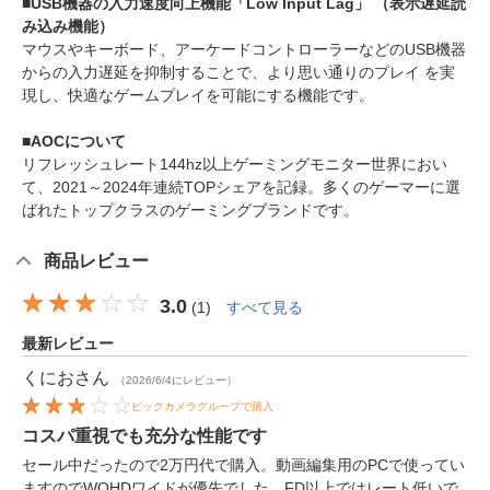
■USB機器の入力速度向上機能「Low Input Lag」 （表示遅延読
み込み機能）
マウスやキーボード、アーケードコントローラーなどのUSB機器
からの入力遅延を抑制することで、より思い通りのプレイ を実
現し、快適なゲームプレイを可能にする機能です。
■AOCについて
リフレッシュレート144hz以上ゲーミングモニター世界におい
て、2021～2024年連続TOPシェアを記録。多くのゲーマーに選
ばれたトップクラスのゲーミングブランドです。
商品レビュー
3.0
(
1
)
すべて見る
最新レビュー
くにお
さん
（2026/6/4にレビュー）
ビックカメラグループで購入
コスパ重視でも充分な性能です
セール中だったので2万円代で購入。動画編集用のPCで使ってい
ますのでWQHDワイドが優先でした。FD以上ではレート低いで