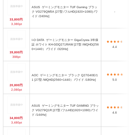
※
ス
ASUS
ゲーミングモニター TUF Gaming ブラッ
ク VG279QM5A [27型 /フルHD(1920×1080) /ワ
-
イド /240Hz]
33,800円
ス
3,380pt
ス
I-O DATA
ゲーミングモニター GigaCrysta 3年保
約
証 ホワイト KH-GDQ271RAW [27型 /WQHD(256
4.4
0×1440） /ワイド /320Hz]
53
39,800円
398pt
ス
約W
H
ス
AOC
ゲーミングモニター ブラック Q27G40E/1
1 [27型 /WQHD(2560×1440） /ワイド /180Hz]
5.0
20,800円
2,080pt
ASUS
ゲーミングモニター TUF GAMING ブラッ
幅
ク VG279Q1R [27型 /フルHD(1920×1080) /ワイ
行
4.6
ド /144Hz]
34,800円
3,480pt
ス