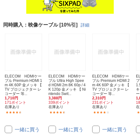
同時購入：映像ケーブル [10%引]
詳細
ELECOM HDMIケー
ELECOM HDMIケー
ELECOM HDMIケー
E
ブル Premium HDMI 1
ブル Ultra High Spee
ブル Premium HDMI 2
ブ
m 4K 60P 金メッキ 【
d HDMI 2m 8K 60p / 4
m 4K 60P 金メッキ 【
1
TV プロジェクター レ
K 120p 金メッキ 【 Ni
TV プロジェクター レ
キ
コーダー 等...
ntendo Swit...
コーダー 等...
ー
1,710円
3,388円
2,310円
1
171ポイント
339ポイント
231ポイント
1
在庫あり
在庫あり
在庫あり
在
(12)
(12)
(16)
一緒に買う
一緒に買う
一緒に買う