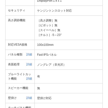
DisplayPort 1.4ｘ1
セキュリティ
ケンジントンスロット対応
高さ調節機能
［高さ調整］無
［ピボット］無
［スイーベル］無
［チルト］-5～23°
対応VESA規格
100x100mm
パネル種類
詳細
Fast IPSパネル
表面処理
詳細
ノングレア（非光沢）
ブルーライトカッ
有
ト機能
詳細
スピーカー機能
無
壁掛け
詳細
壁掛け対応
タッチパネル機能