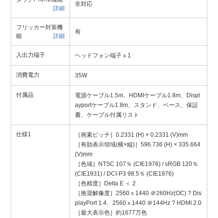
非対応
詳細
フリッカー対策機
有
能
詳細
入出力端子
ヘッドフォン端子ｘ1
消費電力
35W
付属品
電源ケーブル1.5m、HDMIケーブル1.8m、Displ
ayportケーブル1.8m、スタンド、ベース、保証
書、ケーブル付属リスト
仕様1
［画素ピッチ］0.2331 (H) × 0.2331 (V)mm
［有効表示領域(横×縦)］596.736 (H) × 335.664
(V)mm
［色域］NTSC 107％ (CIE1976) / sRGB 120％
(CIE1931) / DCI-P3 98.5％ (CIE1976)
［色精度］Delta E ＜ 2
［推奨解像度］2560ｘ1440 ＠260Hz(OC) ? Dis
playPort 1.4、2560ｘ1440 ＠144Hz ? HDMI 2.0
［最大表示色］約1677万色