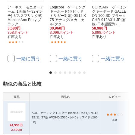
アーキス モニターア
Logicool ゲーミング
CORSAIR ゲーミン
ーム [1画面 /～32イン
キーボード(ラピッド
グキーボード GALLE
チ] ガススプリング式
トリガー対応) G512 X
ON 100 SD ブラック
Monitor Arm Entry ブ
75 アナログ/メカニカ
CHR-912A31I-JP [有
ラック...
ル(タク...
線 /日本語配列 /...
3,580円
30,960円
58,980円
358ポイント
3,096ポイント
5,898ポイント
在庫あり
在庫あり
在庫あり
(1)
(1)
一緒に買う
一緒に買う
一緒に買う
類似の商品と比較
商品
商品名
レビュー
AOC
ゲーミングモニター Black & Red Q27G42
ZE/11 [27型 /WQHD(2560×1440） /ワイド /260
3.0
19
Hz]
24,990円
2,499pt