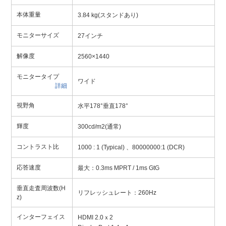
本体重量
3.84 kg(スタンドあり)
モニターサイズ
27インチ
解像度
2560×1440
モニタータイプ
ワイド
詳細
視野角
水平178°垂直178°
輝度
300cd/m2(通常)
コントラスト比
1000 : 1 (Typical) 、80000000:1 (DCR)
応答速度
最大：0.3ms MPRT / 1ms GtG
垂直走査周波数(H
リフレッシュレート：260Hz
z)
インターフェイス
HDMI 2.0ｘ2