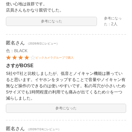
使い心地は抜群です。
店員さんもかなり親切でした。
参考になっ
参考になった
2人
た：
匿名
さん
（2026/8/2にレビュー）
色：BLACK
ビックカメラグループで購入
さすがBOSE
S社やT社と比較しましたが、低音とノイキャン機能は勝ってい
ると思います。イヤホンをタップすることで音量やノイキャン有
無など操作のできるのは使いやすいです。私の耳穴が小さいため
Sサイズでも1時間程度の利用でも痛みが出てくるため☆を一つ
減らしました。
参考になった
匿名
さん
（2026/7/24にレビュー）