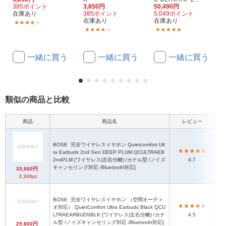
385ポイント
3,850円
50,490円
在庫あり
385ポイント
5,049ポイント
在庫あり
在庫あり
(62)
(62)
(98)
一緒に買う
一緒に買う
一緒に買う
類似の商品と比較
商品
商品名
レビュー
本体
BOSE
完全ワイヤレスイヤホン Quietcomfort Ult
ra Earbuds 2nd Gen DEEP PLUM QCULTRAEB
30
2ndPLM [ワイヤレス(左右分離) /カナル型 /ノイズ
4.7
キャンセリング対応 /Bluetooth対応]
33,660円
3,366pt
BOSE
完全ワイヤレスイヤホン （空間オーディ
オ対応） QuietComfort Ultra Earbuds Black QCU
LTRAEARBUDSBLK [ワイヤレス(左右分離) /カナ
4.5
ル型 /ノイズキャンセリング対応 /Bluetooth対応]
29,800円