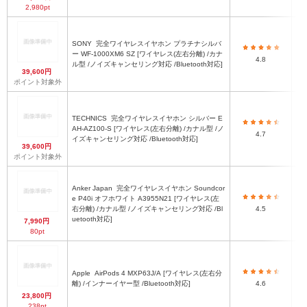
2,980pt
SONY
完全ワイヤレスイヤホン プラチナシルバ
ー WF-1000XM6 SZ [ワイヤレス(左右分離) /カナ
4.8
ル型 /ノイズキャンセリング対応 /Bluetooth対応]
39,600円
ポイント対象外
TECHNICS
完全ワイヤレスイヤホン シルバー E
AH-AZ100-S [ワイヤレス(左右分離) /カナル型 /ノ
4.7
イズキャンセリング対応 /Bluetooth対応]
39,600円
ポイント対象外
Anker Japan
完全ワイヤレスイヤホン Soundcor
e P40i オフホワイト A3955N21 [ワイヤレス(左
右分離) /カナル型 /ノイズキャンセリング対応 /Bl
4.5
uetooth対応]
7,990円
80pt
Apple
AirPods 4 MXP63J/A [ワイヤレス(左右分
3
離) /インナーイヤー型 /Bluetooth対応]
4.6
23,800円
4
238pt