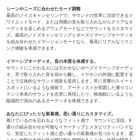
シーンやニーズに合わせたモード調整
最高のノイズキャンセリングで、サウンドの世界に没頭できるク
ワイエットモード、または周囲の音を取り入れながらクリアなオ
ーディオを楽しめるアウェアモードなどでサウンドをカスタマイ
ズ。最高のノイズキャンセリングとボーズイマーシブオーディオ
を組み合わせたイマ―ジョンモードなら、最高にリアルなリスニ
ング体験を体感できます。
イマーシブオーディオ。音の本質を体感する。
サウンドにこだわる人には欠かせないボーズイマーシブオーディ
オ。耳で取り入れた音を頭から離し、イヤホンの外側に配置する
ことで立体的なサウンド感覚を提供します。常に音響のスイート
スポットにいるような感覚で、アーティストが意図した通りコン
テンツ本来のサウンドを忠実に再現したり、映画館にいるような
臨場的で深みのあるオーディオを体感できます。
あなたにぴったりな装着感。思い通りにカスタマイズ。
着けているのを忘れるようなフィット感で、サウンドに没頭。9
通りの組み合わせが可能なイヤーチップとスタビリティバンドな
ら、安定したフィット感と思い通りの装着感が見つかります。柔