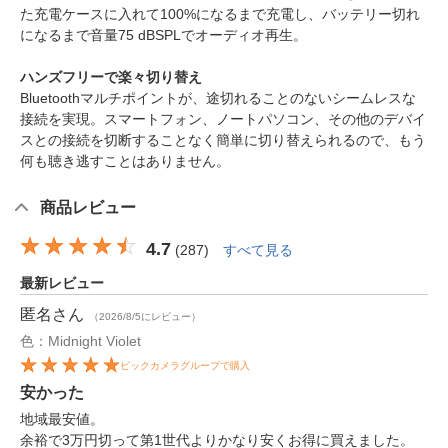
た充電ケースに入れて100%になるまで充電し、バッテリー切れ
になるまで音量75 dBSPLでオーディオ再生。
ハンズフリーで楽々切り替え
Bluetoothマルチポイントが、途切れることのないシームレスな
接続を実現。スマートフォン、ノートパソコン、その他のデバイ
スとの接続を切断することなく簡単に切り替えられるので、もう
何も聴き逃すことはありません。
商品レビュー
4.7
(
287
)
すべて見る
最新レビュー
匿名
さん
（2026/8/5にレビュー）
色：Midnight Violet
ビックカメラグループで購入
安かった
地域最安値。
余裕で3万円切って第1世代よりかなり安くお得に買えました。