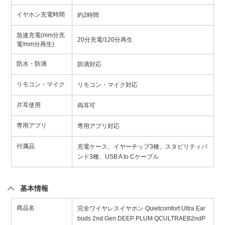
イヤホン充電時間
約2時間
急速充電(mm分充
20分充電/120分再生
電/mm分再生)
防水・防滴
防滴対応
リモコン・マイク
リモコン・マイク対応
片耳使用
両耳可
専用アプリ
専用アプリ対応
付属品
充電ケース、イヤーチップ3種、スタビリティバ
ンド3種、USB A to Cケーブル
基本情報
商品名
完全ワイヤレスイヤホン Quietcomfort Ultra Ear
buds 2nd Gen DEEP PLUM QCULTRAEB2ndP