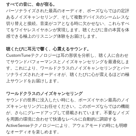
すべての音に、命が宿る。
パーソナライズされた最高のオーディオ、ボーズならではの定評
あるノイズキャンセリング、そして複数デバイスのシームレスな
切り替えと接続。音楽がコアとなる時に欠かせない、これらすべ
てをワイヤレスイヤホンが実現します。聴くたびに音の本質を体
感できる極上のリスニング体験をお届けします。
聴くたびに耳元で響く、心震えるサウンド。
CustomTuneテクノロジーは耳の形状を分析し、聴く人に合わせ
てサウンドパフォーマンスとノイズキャンセリングを最適化しま
す。これにより、ワールドクラスのノイズキャンセリングとパー
ソナライズされたオーディオが、聴くたびに心が震えるほどの極
上サウンドをお届けします。
ワールドクラスのノイズキャンセリング
サウンドの世界に没入したい時にも、ボーズイヤホン最高のノイ
ズキャンセリングにお任せください。このボーズならではの機能
が、さらにグレードアップして搭載されています。不要なノイズ
を周囲の環境に合わせて快適なレベルに自動的に調節する
ActiveSenseテクノロジーにより、アウェアモードの時にも明瞭
なオーディオを楽しめます。