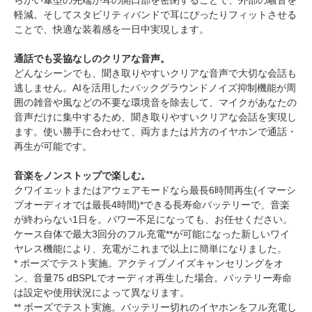
らかい傘型の先端が耳の開口部を密閉することで、外部の騒音を
軽減。そしてスタビリティバンドで耳にぴったりフィットさせる
ことで、快適な装着感を一日中実現します。
通話でも妥協なしのクリアな音声。
どんなシーンでも、聞き取りやすいクリアな音声で大切な会話も
逃しません。AIを活用したバックグラウンドノイズ抑制機能が周
囲の雑音や風などの不要な環境音を除去して、マイクがあなたの
音声だけに集中するため、聞き取りやすいクリアな会話を実現し
ます。使い勝手に合わせて、両方または片方のイヤホンで通話・
再生が可能です。
音楽をノンストップで楽しむ。
クワイエットまたはアウェアモードなら最長6時間再生(イマーシ
ブオーディオでは最長4時間)*できる長寿命バッテリーで、音楽
が終わらない1日を。パワー不足になっても、お任せください。
ケース自体で最大3回分のフル充電**が可能になった新しいワイ
ヤレス機能により、充電がこれまで以上に簡単になりました。
* ボーズでテスト実施。アクティブノイズキャンセリングをオ
ン、音量75 dBSPLでオーディオ再生した場合。バッテリー寿命
は設定や使用状況によって異なります。
** ボーズでテスト実施。バッテリー切れのイヤホンをフル充電し