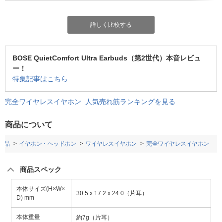
詳しく比較する
BOSE QuietComfort Ultra Earbuds（第2世代）本音レビュ
ー！
特集記事はこちら
完全ワイヤレスイヤホン 人気売れ筋ランキングを見る
商品について
用品
イヤホン・ヘッドホン
ワイヤレスイヤホン
完全ワイヤレスイヤホン
商品スペック
本体サイズ(H×W×
30.5 x 17.2 x 24.0（片耳）
D) mm
本体重量
約7g（片耳）