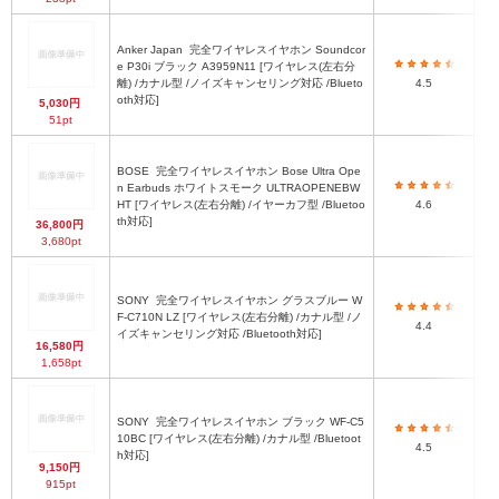
Anker Japan
完全ワイヤレスイヤホン Soundcor
e P30i ブラック A3959N11 [ワイヤレス(左右分
離) /カナル型 /ノイズキャンセリング対応 /Blueto
4.5
oth対応]
5,030円
51pt
BOSE
完全ワイヤレスイヤホン Bose Ultra Ope
1
n Earbuds ホワイトスモーク ULTRAOPENEBW
HT [ワイヤレス(左右分離) /イヤーカフ型 /Bluetoo
4.6
th対応]
36,800円
3,680pt
SONY
完全ワイヤレスイヤホン グラスブルー W
F-C710N LZ [ワイヤレス(左右分離) /カナル型 /ノ
4.4
イズキャンセリング対応 /Bluetooth対応]
16,580円
1,658pt
SONY
完全ワイヤレスイヤホン ブラック WF-C5
10BC [ワイヤレス(左右分離) /カナル型 /Bluetoot
4.5
h対応]
9,150円
915pt