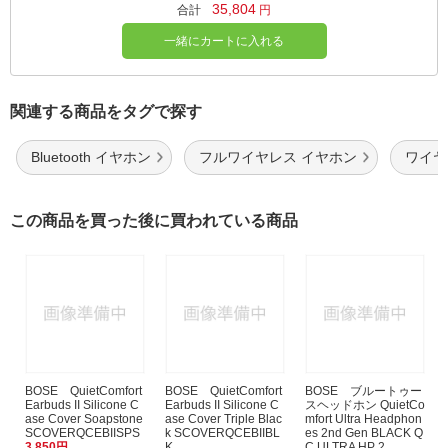
35,804
合計
円
一緒にカートに入れる
関連する商品をタグで探す
Bluetooth イヤホン
フルワイヤレス イヤホン
ワイヤレ
この商品を買った後に買われている商品
BOSE QuietComfort
BOSE QuietComfort
BOSE ブルートゥー
Earbuds II Silicone C
Earbuds II Silicone C
スヘッドホン QuietCo
ase Cover Soapstone
ase Cover Triple Blac
mfort Ultra Headphon
SCOVERQCEBIISPS
k SCOVERQCEBIIBL
es 2nd Gen BLACK Q
3,850円
K
C ULTRA HP 2...