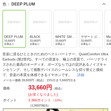
色
：
DEEP PLUM
DEEP PLUM
BLACK
WHITE SMO
デザートゴー
Mid
KE
ルド
et
33,660円
33,660円
33,660円
33,660円
33,
在庫あり
在庫あり
在庫あり
在庫あり
在
音楽に浸るひとときのためのベストパートナー、QuietComfort Ultra
Earbuds (第2世代)。すべての音楽を、極上の音質で。パーソナライ
ズされた最高のオーディオ、ボーズならではの定評あるノイズキャ
ンセリング、そして複数デバイスのシームレスな切り替えと接続
で、音楽の本質を体感できるイヤホンです。
詳細
メーカー価格 39,600円（税込） 15%引き 5,940円引き
33,660円
価格
（税込）
[お安くなりました]
ポイント
3,366ポイント
（
10%
）
（3,366円相当）