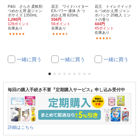
P&G さらさ 柔軟剤
花王 ワイドハイター
花王 トイレクイック
つめかえ用 超ジャン
EXパワー 液体 大 つ
ル つめかえ用 ジャン
ボサイズ 1350mL
めかえ用 820mL
ボパック 20枚入 ミン
1,290円
556円
トの香り
129ポイント
56ポイント
444円
在庫あり
在庫あり
45ポイント
在庫あり
(51)
(173)
(394)
一緒に買う
一緒に買う
一緒に買う
毎回の購入手続き不要『定期購入サービス』申し込み受付中
詳細はこちら