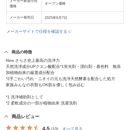
メーカー希望小売
オープン価格
価格
メーカー発売日
2025年6月7日
メーカーサイトで仕様を確認する
商品の特徴
New さらさ史上最高の洗浄力
天然洗浄成分UPクエン酸配合*1蛍光剤・漂白剤・着色料 無添
加植物由来の厳選成分配合
*2手ごわい汚れ・ニオイの元も洗浄天然酵素を配合した処方
家族みんなの衣類もOK肌を優しく包み込む
*1 洗浄補助剤として
*2 柔軟成分の一部が植物由来 洗濯洗剤
商品レビュー
4.5
(
10
)
すべて見る