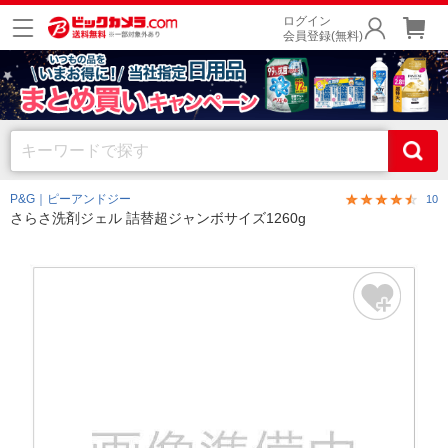
ログイン
会員登録(無料)
P&G｜ピーアンドジー
10
さらさ洗剤ジェル 詰替超ジャンボサイズ1260g