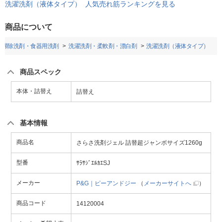
洗濯洗剤（液体タイプ） 人気売れ筋ランキングを見る
商品について
・掃除洗剤・食器用洗剤
洗濯洗剤・柔軟剤・漂白剤
洗濯洗剤（液体タイプ）
商品スペック
本体・詰替え
詰替え
基本情報
商品名
さらさ洗剤ジェル 詰替超ジャンボサイズ1260g
型番
ｻﾗｻｼﾞｴﾙｶｴSJ
メーカー
P&G｜ピーアンドジー
（
メーカーサイトへ
）
商品コード
14120004