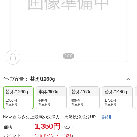
1/10
仕様/容量
：
替え/1260g
替え/1260g
本体/600g
替え/760g
替え/1490g
1,350円
646円
809円
1,751円
在庫あり
在庫あり
在庫あり
在庫あり
New さらさ史上最高の洗浄力 天然洗浄成分UP
詳細
1,350円
価格
（税込）
ポイント
135ポイント
（
10%
）