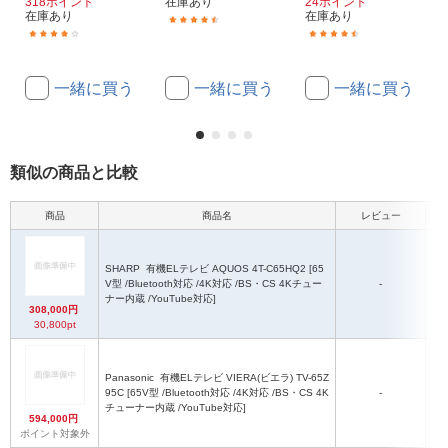
318ポイント
在庫あり
24ポイント
在庫あり
在庫あり
(135)
(109)
(208)
一緒に買う
一緒に買う
一緒に買う
類似の商品と比較
商品
商品名
レビュー
本
SHARP
有機ELテレビ AQUOS 4T-C65HQ2 [65
V型 /Bluetooth対応 /4K対応 /BS・CS 4Kチュー
-
ナー内蔵 /YouTube対応]
308,000円
30,800pt
Panasonic
有機ELテレビ VIERA(ビエラ) TV-65Z
95C [65V型 /Bluetooth対応 /4K対応 /BS・CS 4K
-
チューナー内蔵 /YouTube対応]
594,000円
ポイント対象外