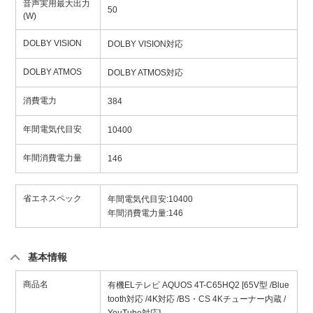
音声実用最大出力
50
(W)
DOLBY VISION
DOLBY VISION対応
DOLBY ATMOS
DOLBY ATMOS対応
消費電力
384
年間電気代目安
10400
年間消費電力量
146
省エネスペック
年間電気代目安:10400
年間消費電力量:146
基本情報
商品名
有機ELテレビ AQUOS 4T-C65HQ2 [65V型 /Blue
tooth対応 /4K対応 /BS・CS 4Kチューナー内蔵 /