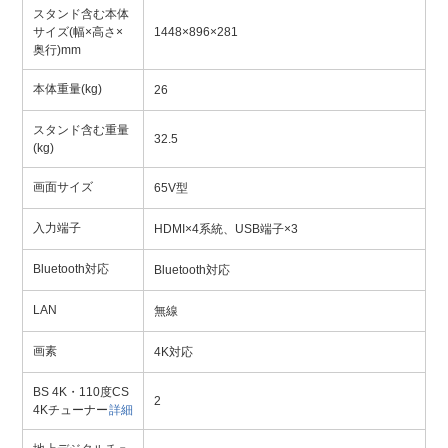
スタンド含む本体
サイズ(幅×高さ×
1448×896×281
奥行)mm
本体重量(kg)
26
スタンド含む重量
32.5
(kg)
画面サイズ
65V型
入力端子
HDMI×4系統、USB端子×3
Bluetooth対応
Bluetooth対応
LAN
無線
画素
4K対応
BS 4K・110度CS
2
4Kチューナー
詳細