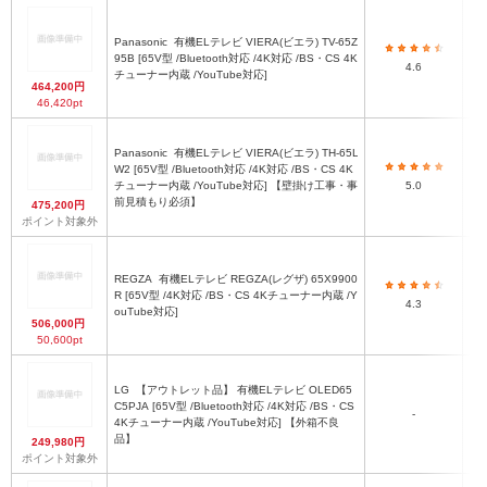
Panasonic
有機ELテレビ VIERA(ビエラ) TV-65Z
95B [65V型 /Bluetooth対応 /4K対応 /BS・CS 4K
4.6
チューナー内蔵 /YouTube対応]
464,200円
46,420pt
Panasonic
有機ELテレビ VIERA(ビエラ) TH-65L
W2 [65V型 /Bluetooth対応 /4K対応 /BS・CS 4K
チューナー内蔵 /YouTube対応] 【壁掛け工事・事
5.0
前見積もり必須】
475,200円
ポイント対象外
REGZA
有機ELテレビ REGZA(レグザ) 65X9900
R [65V型 /4K対応 /BS・CS 4Kチューナー内蔵 /Y
4.3
ouTube対応]
506,000円
50,600pt
LG
【アウトレット品】 有機ELテレビ OLED65
C5PJA [65V型 /Bluetooth対応 /4K対応 /BS・CS
-
4Kチューナー内蔵 /YouTube対応] 【外箱不良
品】
249,980円
ポイント対象外