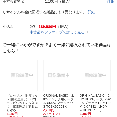
基本設置料金
：
1,100円（税込）
詳細
リサイクル料金は回収する製品により異なります。
詳細
中古品
2点
189,980円
（税込）～
中古品をソフマップで詳しく見る
ご一緒にいかがですか？よく一緒に購入されている商品は
こちら！
プロセブン 耐震マッ
ORIGINAL BASIC 2.
ORIGINAL BASIC 2.
ト [耐荷重目安100kg /
0m アンテナ用ケーブ
0m HDMIケーブル/Ver
テレビ50から70V型向
ル SK/2C ブラック O
2.0 ブラック PRM HD
け、家電製品や家具に
S-TCSK2C20BK
MI 2.0PB [2m /HDMI
も対応 /...
2,780円
⇔HDMI /イーサ...
3,180円
278ポイント
2,380円