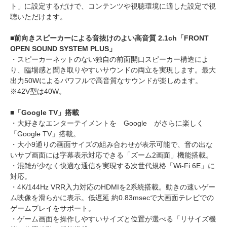
ト」に設定するだけで、コンテンツや視聴環境に適した設定で視
聴いただけます。
■前向きスピーカーによる音抜けのよい高音質 2.1ch「FRONT
OPEN SOUND SYSTEM PLUS」
・スピーカーネットのない独自の前面開口スピーカー構造によ
り、臨場感と聞き取りやすいサウンドの両立を実現します。最大
出力50Wによるパワフルで高音質なサウンドが楽しめます。
※42V型は40W。
■「Google TV」搭載
・大好きなエンターテイメントを Google がさらに楽しく
「Google TV」搭載。
・大小9通りの画面サイズの組み合わせが表示可能で、音の出な
いサブ画面には字幕表示対応できる「ズーム2画面」機能搭載。
・混雑が少なく快適な通信を実現する次世代規格「Wi-Fi 6E」に
対応。
・4K/144Hz VRR入力対応のHDMIを2系統搭載。動きの速いゲー
ム映像を滑らかに表示。低遅延 約0.83msecで大画面テレビでの
ゲームプレイをサポート。
・ゲーム画面を操作しやすいサイズと位置が選べる「リサイズ機