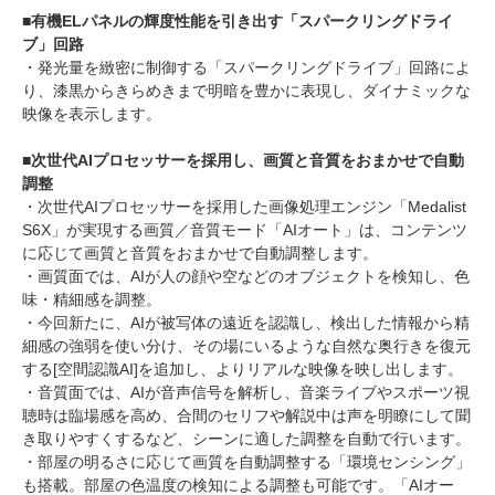
■有機ELパネルの輝度性能を引き出す「スパークリングドライ
ブ」回路
・発光量を緻密に制御する「スパークリングドライブ」回路によ
り、漆黒からきらめきまで明暗を豊かに表現し、ダイナミックな
映像を表示します。
■次世代AIプロセッサーを採用し、画質と音質をおまかせで自動
調整
・次世代AIプロセッサーを採用した画像処理エンジン「Medalist
S6X」が実現する画質／音質モード「AIオート」は、コンテンツ
に応じて画質と音質をおまかせで自動調整します。
・画質面では、AIが人の顔や空などのオブジェクトを検知し、色
味・精細感を調整。
・今回新たに、AIが被写体の遠近を認識し、検出した情報から精
細感の強弱を使い分け、その場にいるような自然な奥行きを復元
する[空間認識AI]を追加し、よりリアルな映像を映し出します。
・音質面では、AIが音声信号を解析し、音楽ライブやスポーツ視
聴時は臨場感を高め、合間のセリフや解説中は声を明瞭にして聞
き取りやすくするなど、シーンに適した調整を自動で行います。
・部屋の明るさに応じて画質を自動調整する「環境センシング」
も搭載。部屋の色温度の検知による調整も可能です。「AIオー