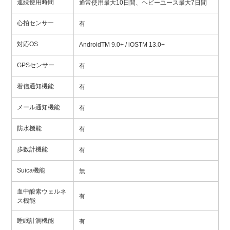
連続使用時間
通常使用最大10日間、ヘビーユース最大7日間
心拍センサー
有
対応OS
AndroidTM 9.0+ / iOSTM 13.0+
GPSセンサー
有
着信通知機能
有
メール通知機能
有
防水機能
有
歩数計機能
有
Suica機能
無
血中酸素ウェルネ
有
ス機能
睡眠計測機能
有