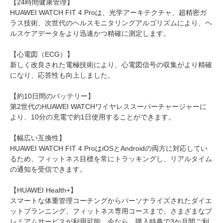
【24時間健康管理】
HUAWEI WATCH FIT 4 Proは、光学アーキテクチャ、超精密ガ
ラス技術、次世代のヘルスモニタリングアルゴリズムにより、ヘ
ルスケアデータをより迅速かつ精確に測定します。
【心電図（ECG）】
新しく改良された電極技術により、心電図信号の収集がより精確
になり、応答性も向上しました。
【約10日間のバッテリー】
第2世代のHUAWEI WATCHワイヤレススーパーチャージャーに
より、10分の充電で約1日使用することができます。
【幅広い互換性】
HUAWEI WATCH FIT 4 ProはiOSとAndroidの両方に対応してい
るため、フィットネス目標を常にトラッキングし、リアルタイム
の通知を受信できます。
【HUAWEI Health+】
スマートな体重管理コーチングからパーソナライズされたダイエ
ットプランニング、フィットネス専用コースまで、さまざまなプ
レミアムサービスが利用可能。今なら、購入特典で3か月間ご利