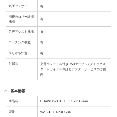
気圧センサー
有
消費カロリー計測
有
機能
音声アシスト機能
有
コーチング機能
有
座りがち注意
有
付属品
充電クレードル付きUSBケーブル / クイックス
タートガイド＆保証とアフターサービスのご案
内
基本情報
商品名
HUAWEI WATCH FIT 4 Pro Green
型番
WATCHFIT4PROGRN