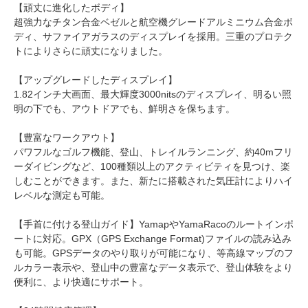
【頑丈に進化したボディ】
超強力なチタン合金ベゼルと航空機グレードアルミニウム合金ボ
ディ、サファイアガラスのディスプレイを採用。三重のプロテク
トによりさらに頑丈になりました。
【アップグレードしたディスプレイ】
1.82インチ大画面、最大輝度3000nitsのディスプレイ、明るい照
明の下でも、アウトドアでも、鮮明さを保ちます。
【豊富なワークアウト】
パワフルなゴルフ機能、登山、トレイルランニング、約40mフリ
ーダイビングなど、100種類以上のアクティビティを見つけ、楽
しむことができます。また、新たに搭載された気圧計によりハイ
レベルな測定も可能。
【手首に付ける登山ガイド】YamapやYamaRacoのルートインポ
ートに対応。GPX（GPS Exchange Format)ファイルの読み込み
も可能。GPSデータのやり取りが可能になり、等高線マップのフ
ルカラー表示や、登山中の豊富なデータ表示で、登山体験をより
便利に、より快適にサポート。