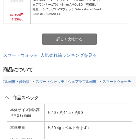
ォアランナー170）43mm AMOLED（有機EL）
-
軽量 ランニングGPSウォッチ Whitestone/Cloud
Blue 010-03920-41
43,560円
4,356pt
詳しく比較する
スマートウォッチ 人気売れ筋ランキングを見る
商品について
ラブル端末・歩数計
スマートウォッチ・ウェアラブル端末
スマートウォッチ
商品スペック
本体サイズ(幅×高
約40ｘ約44.5ｘ約9.3
さ×奥行)mm
本体重量
約30.4g（ベルト含まず）