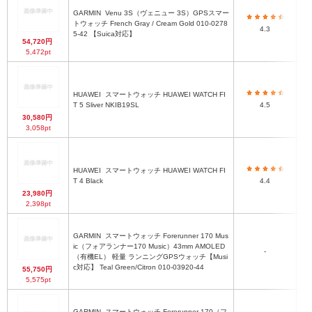
GARMIN
Venu 3S（ヴェニュー 3S）GPSスマー
トウォッチ French Gray / Cream Gold 010-0278
4.3
5-42 【Suica対応】
54,720円
5,472pt
HUAWEI
スマートウォッチ HUAWEI WATCH FI
T 5 Sliver NKIB19SL
4.5
30,580円
3,058pt
HUAWEI
スマートウォッチ HUAWEI WATCH FI
T 4 Black
4.4
23,980円
2,398pt
GARMIN
スマートウォッチ Forerunner 170 Mus
ic（フォアランナー170 Music）43mm AMOLED
-
（有機EL） 軽量 ランニングGPSウォッチ【Musi
c対応】 Teal Green/Citron 010-03920-44
55,750円
5,575pt
GARMIN
スマートウォッチ Forerunner 170（フ