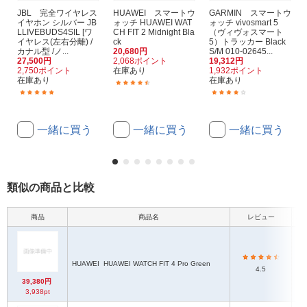
JBL 完全ワイヤレス
HUAWEI スマートウ
GARMIN スマートウ
イヤホン シルバー JB
ォッチ HUAWEI WAT
ォッチ vivosmart 5
LLIVEBUDS4SIL [ワ
CH FIT 2 Midnight Bla
（ヴィヴォスマート
イヤレス(左右分離) /
ck
5）トラッカー Black
カナル型 /ノ...
20,680円
S/M 010-02645...
27,500円
2,068ポイント
19,312円
2,750ポイント
在庫あり
1,932ポイント
在庫あり
在庫あり
(69)
(1)
(52)
一緒に買う
一緒に買う
一緒に買う
類似の商品と比較
商品
商品名
レビュー
本
HUAWEI
HUAWEI WATCH FIT 4 Pro Green
4.5
39,380円
3,938pt