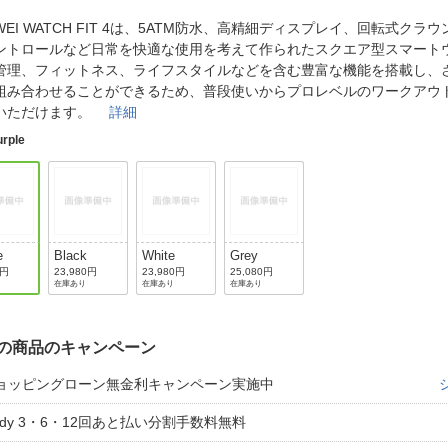
法
よくある質問・お問合せ
WEI WATCH FIT 4は、5ATM防水、高精細ディスプレイ、回転式クラ
I
ントロールなど日常を快適な使用を考えて作られたスクエア型スマート
ご利用規約
管理、フィットネス、ライフスタイルなどを含む豊富な機能を搭載し、
組み合わせることができるため、普段使いからプロレベルのワークアウ
いただけます。
詳細
urple
E
e
Black
White
Grey
0円
23,980円
23,980円
25,080円
在庫あり
在庫あり
在庫あり
の商品のキャンペーン
ョッピングローン無金利キャンペーン実施中
aidy 3・6・12回あと払い分割手数料無料