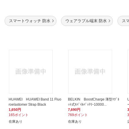
スマートウォッチ 防水
ウェアラブル端末 防水
ス
HUAWEI HUAWEI Band 11 Fluo
BELKIN BoostCharge 薄型ﾏｸﾞﾈ
roelastomer Strap Black
ｯﾄ式ﾓﾊﾞｲﾙﾊﾞｯﾃﾘｰ10000...
1,650円
7,690円
165ポイント
769ポイント
在庫あり
在庫あり