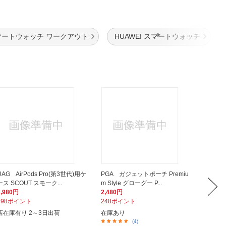
マートウォッチ ワークアウト
HUAWEI スマートウォッチ
UAG AirPods Pro(第3世代)用ケ
PGA ガジェットポーチ Premiu
AVIO
ース SCOUT スモーク...
m Style グローグー P...
Lavende
3,980円
2,480円
11,99
398ポイント
248ポイント
1,19
店在庫有り 2～3日出荷
在庫あり
在庫あ
(4)