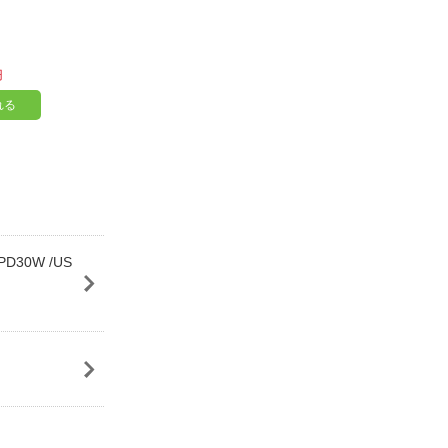
円
れる
D30W /US