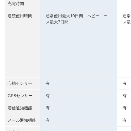
充電時間
-
-
連続使用時間
通常使用最大10日間、ヘビーユー
通常
ス最大7日間
ス最
心拍センサー
有
有
GPSセンサー
有
有
着信通知機能
有
有
メール通知機能
有
有