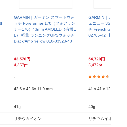
GARMIN｜ガーミン スマートウォ
GARMIN｜ガーミン V
l
ッチ Forerunner 170（フォアラン
ェニュー 3S）GPS
ナー170）43mm AMOLED（有機E
チ French Gray / Cre
L） 軽量 ランニングGPSウォッチ
02785-42 【Suica
Black/Amp Yellow 010-03920-40
43,570円
54,720円
4,357pt
5,472pt
-
4.3
42.6 x 42.6x 11.9 mm
41 x 41 x 12 mm
41g
40g
リチウムイオン
リチウムイオン