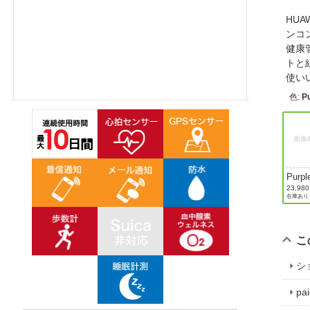
ほしいもの
HUA
ンコ
お知らせ
健康
トと
使い
色
:
P
Purpl
23,98
在庫あり
こ
シ
p