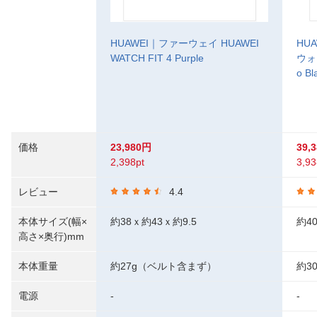
HUAWEI｜ファーウェイ HUAWEI
HU
WATCH FIT 4 Purple
ウォッ
o Bl
価格
23,980円
39,
2,398pt
3,93
レビュー
4.4
本体サイズ(幅×
約38ｘ約43ｘ約9.5
約40
高さ×奥行)mm
本体重量
約27g（ベルト含まず）
約30
電源
-
-