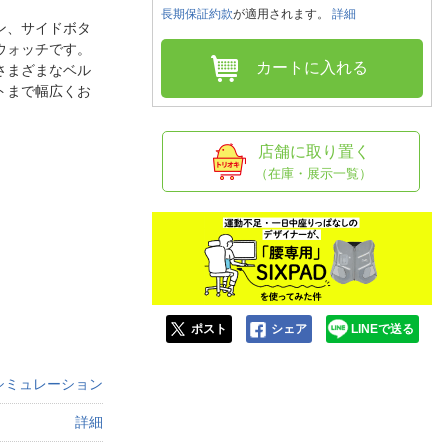
人窓口
長期保証約款
が適用されます。
詳細
ウン、サイドボタ
R情報
ウォッチです。
カートに入れる
さまざまなベル
トまで幅広くお
nglish / 中文
店舗に取り置く
（在庫・展示一覧）
ポスト
シェア
LINEで送る
シミュレーション
詳細