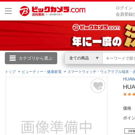
ログイン
会員登録(
こんにちは
カテゴリから選ぶ
全ての商品
ログイン
トップ
ビューティー・健康家電
スマートウォッチ・ウェアラブル端末・
HUA
HUA
新規会員登録
会員メニュー
価格
ポイ
お買いもの履歴
閲覧履歴