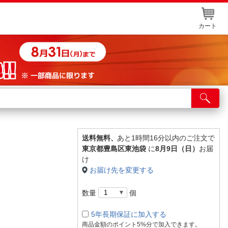
カート
店舗サービス
ット取り置き
イントカードWEB登録
送料無料、
あと1時間16分以内のご注文で
東京都豊島区東池袋
に
8月9日（日）
お届
舗情報・店舗一覧
け
お届け先を変更する
取り寄せ品入荷状況照会
数量
個
5年長期保証に加入する
商品金額のポイント5%分で加入できます。