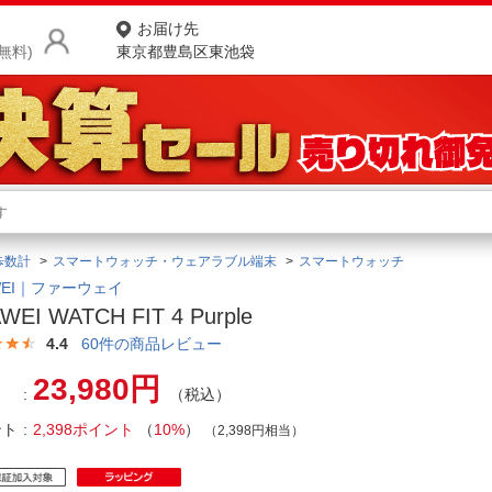
お届け先
無料)
東京都豊島区東池袋
商品をさがす
ランキングからさがす
ネ
歩数計
スマートウォッチ・ウェアラブル端末
スマートウォッチ
カテゴリ一覧からさがす
ポ
WEI｜ファーウェイ
WEI WATCH FIT 4 Purple
店
4.4
60
件の商品レビュー
お
23,980円
（税込）
お客様サポート
ント
2,398ポイント
（
10%
）
（2,398円相当）
ご利用ガイド