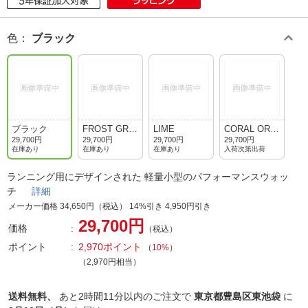
色
：
ブラック
ブラック
FROST GRA
LIME
CORAL ORA
Y
NGE
29,700円
29,700円
29,700円
29,700円
在庫あり
在庫あり
在庫あり
入荷次第出荷
ランニング用にデザインされた 軽量小型のパフォーマンスウォッ
チ
詳細
メーカー価格 34,650円（税込） 14%引き 4,950円引き
29,700円
価格
（税込）
ポイント
2,970ポイント
（
10%
）
（2,970円相当）
送料無料、
あと
2時間11分以内
のご注文で
東京都豊島区東池袋
に