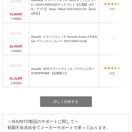
GARMIN
スマートウォッチ Venu 4（ヴェニュー
4）45mm AMOLEDディスプレイ【心電図（EC
G）アプリ】 Slate / Black 010-03014-30 【Suic
4.6
a対応】
79,800円
7,980pt
Amazfit
スマートウォッチ Amazfit Active 3 Prem
-
ium アペックスシルバー SP170082-C248
28,900円
2,890pt
Amazfit
GPSスマートウォッチ ブラウンレザー
GTR3PROBR 【在庫限り】
4.9
26,414円
2,642pt
詳しく比較する
＜SUUNTO製品のサポートに関して＞
初期不良含め全てメーカーサポートで承っております。