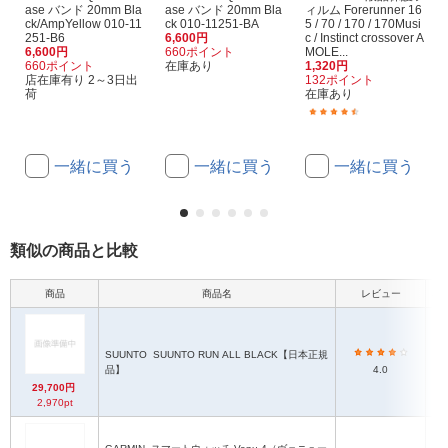
ase バンド 20mm Bla
ase バンド 20mm Bla
ィルム Forerunner 16
ck/AmpYellow 010-11
ck 010-11251-BA
5 / 70 / 170 / 170Musi
251-B6
6,600円
c / Instinct crossover A
6,600円
660ポイント
MOLE...
660ポイント
在庫あり
1,320円
店在庫有り 2～3日出
132ポイント
荷
在庫あり
(16)
一緒に買う
一緒に買う
一緒に買う
類似の商品と比較
商品
商品名
レビュー
本
SUUNTO
SUUNTO RUN ALL BLACK【日本正規
幅
品】
4.0
29,700円
2,970pt