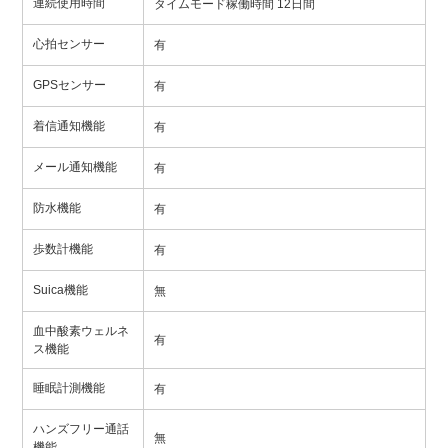
連続使用時間
タイムモード稼働時間 12日間
心拍センサー
有
GPSセンサー
有
着信通知機能
有
メール通知機能
有
防水機能
有
歩数計機能
有
Suica機能
無
血中酸素ウェルネ
有
ス機能
睡眠計測機能
有
ハンズフリー通話
無
機能