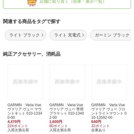
店舗に取り置く（在庫・展示一覧）
関連する商品をタグで探す
ライト ブラック
ライト 充電式
ガーミン ブラック
純正アクセサリー、消耗品
GARMIN Varia Vue
GARMIN Varia Vue
GARMIN Varia Vue
ヴァリア ヴュー マウ
ヴァリア ヴュー 専用
ヴァリア ヴュー フロ
ントキット 010-1334
ブラケット 010-1340
ントライトマウント 0
0-00
2-00
10-13592-00
4,470円
1,600円
640円
224ポイント
80ポイント
32ポイント
入荷次第出荷
入荷次第出荷
在庫あり