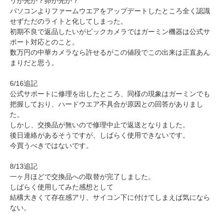
リが先か？卵が先か？
パソコンよりファームウエアをアップデートしたところ全く認識
せずただのライトと化してしまった。
初期不良で返品したいがビックカメラではガーミン機器は公式サ
ポート対応とのこと。
数万円の中華カメラなら許せるがこの値段でこの出来は正直あん
まりだと思う。
6/16追記
公式サポートに修理を出したところ、同様の現象はガーミンでも
把握しており、ハードウエア不具合が原因との回答がありまし
た。
しかし、交換品が無いので修理中止で返送となりました。
後日連絡があるそうですが、しばらく使用できないです。
今買うべきではないです。
8/13追記
一ヶ月ほどで交換品への取替が完了しました。
しばらく使用してみた感想として
結構大きくて存在感アリ、サイコン下に付けてしまえば気になら
ない。