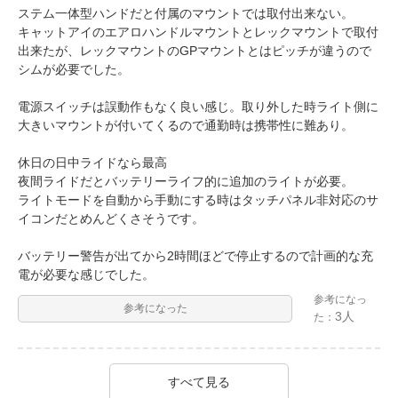
ステム一体型ハンドだと付属のマウントでは取付出来ない。
キャットアイのエアロハンドルマウントとレックマウントで取付
出来たが、レックマウントのGPマウントとはピッチが違うので
シムが必要でした。
電源スイッチは誤動作もなく良い感じ。取り外した時ライト側に
大きいマウントが付いてくるので通勤時は携帯性に難あり。
休日の日中ライドなら最高
夜間ライドだとバッテリーライフ的に追加のライトが必要。
ライトモードを自動から手動にする時はタッチパネル非対応のサ
イコンだとめんどくさそうです。
バッテリー警告が出てから2時間ほどで停止するので計画的な充
電が必要な感じでした。
参考になっ
参考になった
3人
た：
すべて見る