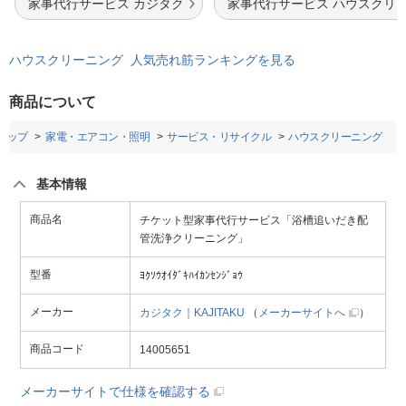
家事代行サービス カジタク
家事代行サービス ハウスクリ
ハウスクリーニング 人気売れ筋ランキングを見る
商品について
トップ
家電・エアコン・照明
サービス・リサイクル
ハウスクリーニング
基本情報
商品名
チケット型家事代行サービス「浴槽追いだき配
管洗浄クリーニング」
型番
ﾖｸｿｳｵｲﾀﾞｷﾊｲｶﾝｾﾝｼﾞｮｳ
メーカー
カジタク｜KAJITAKU
（
メーカーサイトへ
）
商品コード
14005651
メーカーサイトで仕様を確認する