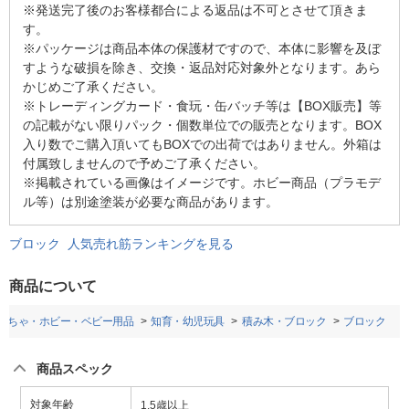
※発送完了後のお客様都合による返品は不可とさせて頂きま
す。
※パッケージは商品本体の保護材ですので、本体に影響を及ぼ
すような破損を除き、交換・返品対応対象外となります。あら
かじめご了承ください。
※トレーディングカード・食玩・缶バッチ等は【BOX販売】等
の記載がない限りパック・個数単位での販売となります。BOX
入り数でご購入頂いてもBOXでの出荷ではありません。外箱は
付属致しませんので予めご了承ください。
※掲載されている画像はイメージです。ホビー商品（プラモデ
ル等）は別途塗装が必要な商品があります。
ブロック 人気売れ筋ランキングを見る
商品について
もちゃ・ホビー・ベビー用品
知育・幼児玩具
積み木・ブロック
ブロック
商品スペック
対象年齢
1.5歳以上