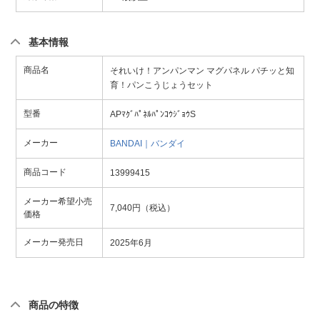
基本情報
商品名
それいけ！アンパンマン マグパネル パチッと知
育！パンこうじょうセット
型番
APﾏｸﾞﾊﾟﾈﾙﾊﾟﾝｺｳｼﾞｮｳS
メーカー
BANDAI｜バンダイ
商品コード
13999415
メーカー希望小売
7,040円（税込）
価格
メーカー発売日
2025年6月
商品の特徴