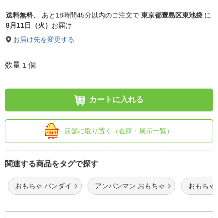
送料無料、
あと
18時間45分以内
のご注文で
東京都豊島区東池袋
に
8月11日（火）
お届け
お届け先を変更する
数量
個
1
カートに入れる
店舗に取り置く（在庫・展示一覧）
関連する商品をタグで探す
おもちゃ バンダイ
アンパンマン おもちゃ
おもちゃ