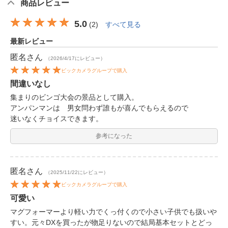
商品レビュー
5.0
(
2
)
すべて見る
最新レビュー
匿名
さん
（2026/4/17にレビュー）
ビックカメラグループで購入
間違いなし
集まりのビンゴ大会の景品として購入。
アンパンマンは 男女問わず誰もが喜んでもらえるので
迷いなくチョイスできます。
参考になった
匿名
さん
（2025/11/22にレビュー）
ビックカメラグループで購入
可愛い
マグフォーマーより軽い力でくっ付くので小さい子供でも扱いや
すい。元々DXを買ったが物足りないので結局基本セットとどっ