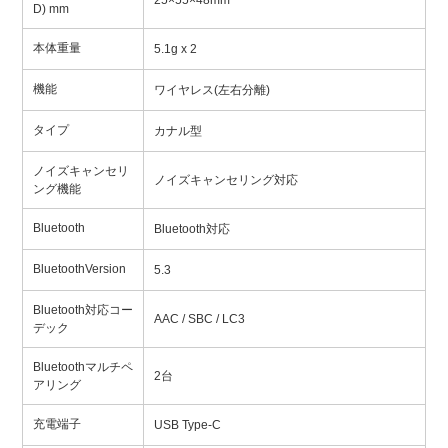
25×55×48mm
D) mm
本体重量
5.1g x 2
機能
ワイヤレス(左右分離)
タイプ
カナル型
ノイズキャンセリ
ノイズキャンセリング対応
ング機能
Bluetooth
Bluetooth対応
BluetoothVersion
5.3
Bluetooth対応コー
AAC / SBC / LC3
デック
Bluetoothマルチペ
2台
アリング
充電端子
USB Type-C