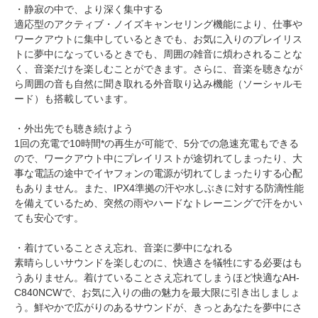
・静寂の中で、より深く集中する
適応型のアクティブ・ノイズキャンセリング機能により、仕事や
ワークアウトに集中しているときでも、お気に入りのプレイリス
トに夢中になっているときでも、周囲の雑音に煩わされることな
く、音楽だけを楽しむことができます。さらに、音楽を聴きなが
ら周囲の音も自然に聞き取れる外音取り込み機能（ソーシャルモ
ード）も搭載しています。
・外出先でも聴き続けよう
1回の充電で10時間*の再生が可能で、5分での急速充電もできる
ので、ワークアウト中にプレイリストが途切れてしまったり、大
事な電話の途中でイヤフォンの電源が切れてしまったりする心配
もありません。また、IPX4準拠の汗や水しぶきに対する防滴性能
を備えているため、突然の雨やハードなトレーニングで汗をかい
ても安心です。
・着けていることさえ忘れ、音楽に夢中になれる
素晴らしいサウンドを楽しむのに、快適さを犠牲にする必要はも
うありません。着けていることさえ忘れてしまうほど快適なAH-
C840NCWで、お気に入りの曲の魅力を最大限に引き出しましょ
う。鮮やかで広がりのあるサウンドが、きっとあなたを夢中にさ