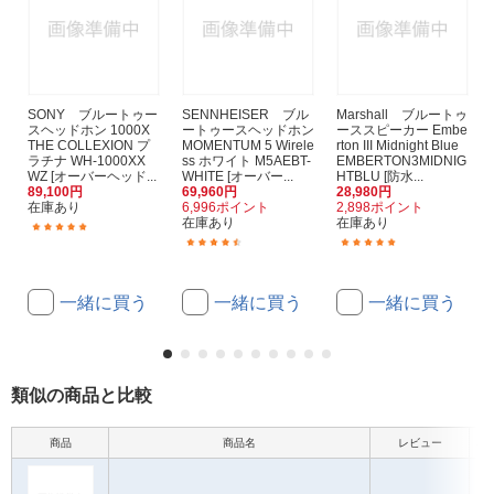
SONY ブルートゥー
SENNHEISER ブル
Marshall ブルートゥ
スヘッドホン 1000X
ートゥースヘッドホン
ーススピーカー Embe
THE COLLEXION プ
MOMENTUM 5 Wirele
rton III Midnight Blue
ラチナ WH-1000XX
ss ホワイト M5AEBT-
EMBERTON3MIDNIG
WZ [オーバーヘッド...
WHITE [オーバー...
HTBLU [防水...
89,100円
69,960円
28,980円
在庫あり
6,996ポイント
2,898ポイント
在庫あり
在庫あり
(4)
(3)
(50)
一緒に買う
一緒に買う
一緒に買う
類似の商品と比較
商品
商品名
レビュー
本体