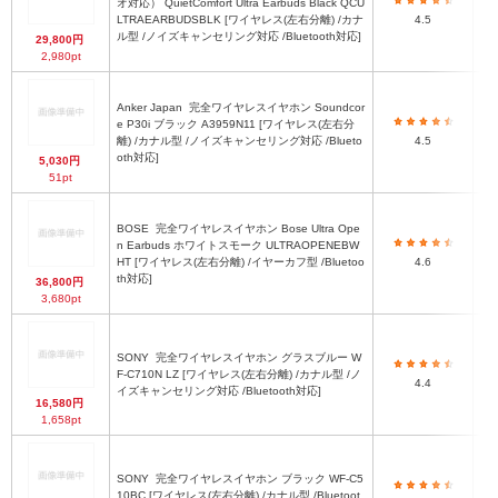
オ対応） QuietComfort Ultra Earbuds Black QCU
LTRAEARBUDSBLK [ワイヤレス(左右分離) /カナ
4.5
ル型 /ノイズキャンセリング対応 /Bluetooth対応]
29,800円
2,980pt
Anker Japan
完全ワイヤレスイヤホン Soundcor
e P30i ブラック A3959N11 [ワイヤレス(左右分
離) /カナル型 /ノイズキャンセリング対応 /Blueto
4.5
oth対応]
5,030円
51pt
BOSE
完全ワイヤレスイヤホン Bose Ultra Ope
1
n Earbuds ホワイトスモーク ULTRAOPENEBW
HT [ワイヤレス(左右分離) /イヤーカフ型 /Bluetoo
4.6
th対応]
36,800円
3,680pt
SONY
完全ワイヤレスイヤホン グラスブルー W
F-C710N LZ [ワイヤレス(左右分離) /カナル型 /ノ
4.4
イズキャンセリング対応 /Bluetooth対応]
16,580円
1,658pt
SONY
完全ワイヤレスイヤホン ブラック WF-C5
10BC [ワイヤレス(左右分離) /カナル型 /Bluetoot