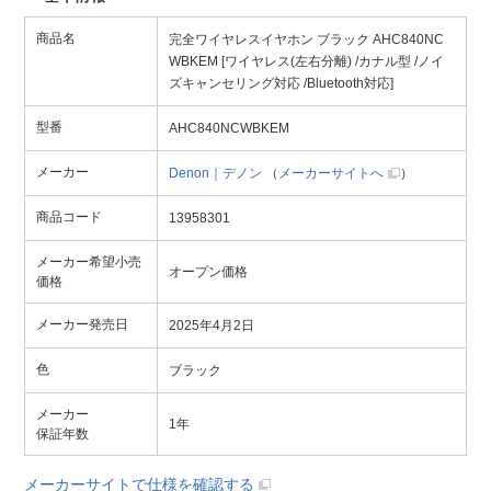
商品名
完全ワイヤレスイヤホン ブラック AHC840NC
WBKEM [ワイヤレス(左右分離) /カナル型 /ノイ
ズキャンセリング対応 /Bluetooth対応]
型番
AHC840NCWBKEM
メーカー
Denon｜デノン
（
メーカーサイトへ
）
商品コード
13958301
メーカー希望小売
オープン価格
価格
メーカー発売日
2025年4月2日
色
ブラック
メーカー
1年
保証年数
メーカーサイトで仕様を確認する