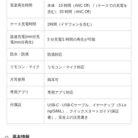
音楽再生時間
本体 10 時間（ANC Off） /（ケースでの充電を
含む） 35 時間（ANC Off）
ケース充電時間
2時間（イヤフォンを含む）
急速充電(mm分充
5 分充電/1 時間の再生が可能
電/mm分再生)
防水・防滴
防滴対応
リモコン・マイク
リモコン・マイク対応
片耳使用
両耳可
専用アプリ
専用アプリ対応
付属品
USB-C - USB-Cケーブル、イヤーチップ（S-Lo
ng/S/M/L）、クイックスタートガイド(保証
書）、安全上の注意書き
基本情報