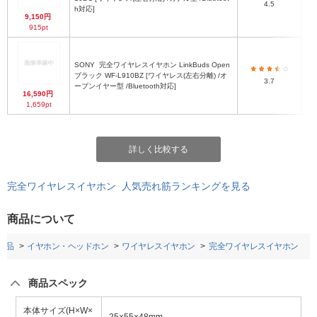
4.5
h対応]
9,150円
915pt
SONY
完全ワイヤレスイヤホン LinkBuds Open
ブラック WF-L910BZ [ワイヤレス(左右分離) /オ
3.7
ープンイヤー型 /Bluetooth対応]
16,590円
1,659pt
詳しく比較する
完全ワイヤレスイヤホン 人気売れ筋ランキングを見る
商品について
用品
イヤホン・ヘッドホン
ワイヤレスイヤホン
完全ワイヤレスイヤホン
商品スペック
本体サイズ(H×W×