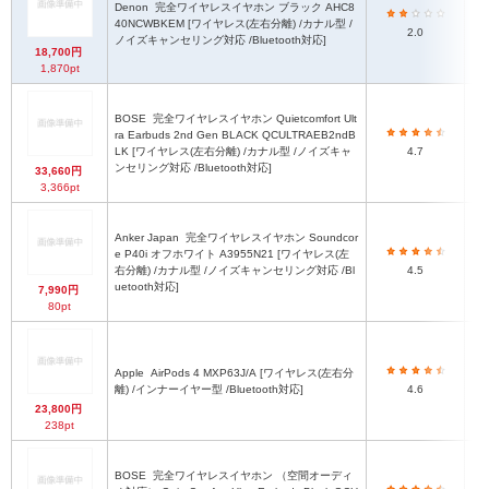
Denon
完全ワイヤレスイヤホン ブラック AHC8
40NCWBKEM [ワイヤレス(左右分離) /カナル型 /
2.0
ノイズキャンセリング対応 /Bluetooth対応]
18,700円
1,870pt
BOSE
完全ワイヤレスイヤホン Quietcomfort Ult
ra Earbuds 2nd Gen BLACK QCULTRAEB2ndB
30
LK [ワイヤレス(左右分離) /カナル型 /ノイズキャ
4.7
ンセリング対応 /Bluetooth対応]
33,660円
3,366pt
Anker Japan
完全ワイヤレスイヤホン Soundcor
e P40i オフホワイト A3955N21 [ワイヤレス(左
右分離) /カナル型 /ノイズキャンセリング対応 /Bl
4.5
uetooth対応]
7,990円
80pt
Apple
AirPods 4 MXP63J/A [ワイヤレス(左右分
3
離) /インナーイヤー型 /Bluetooth対応]
4.6
23,800円
4
238pt
BOSE
完全ワイヤレスイヤホン （空間オーディ