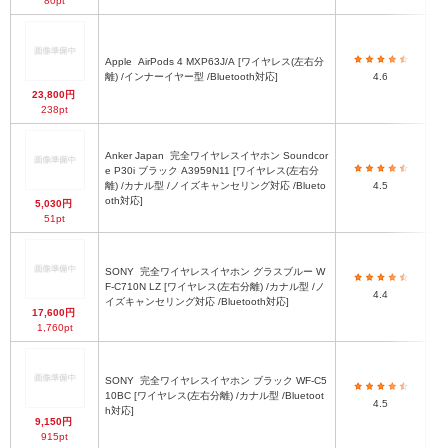
80pt
Apple
AirPods 4 MXP63J/A [ワイヤレス(左右分
3
離) /インナーイヤー型 /Bluetooth対応]
4.6
23,800円
4
238pt
Anker Japan
完全ワイヤレスイヤホン Soundcor
e P30i ブラック A3959N11 [ワイヤレス(左右分
離) /カナル型 /ノイズキャンセリング対応 /Blueto
4.5
oth対応]
5,030円
51pt
SONY
完全ワイヤレスイヤホン グラスブルー W
F-C710N LZ [ワイヤレス(左右分離) /カナル型 /ノ
4.4
イズキャンセリング対応 /Bluetooth対応]
17,600円
1,760pt
SONY
完全ワイヤレスイヤホン ブラック WF-C5
10BC [ワイヤレス(左右分離) /カナル型 /Bluetoot
4.5
h対応]
9,150円
915pt