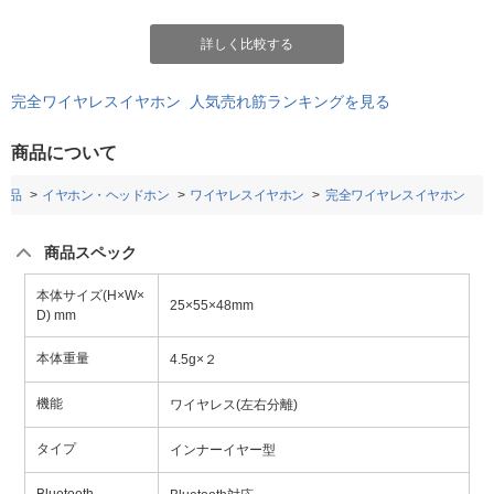
詳しく比較する
完全ワイヤレスイヤホン 人気売れ筋ランキングを見る
商品について
用品
イヤホン・ヘッドホン
ワイヤレスイヤホン
完全ワイヤレスイヤホン
商品スペック
本体サイズ(H×W×
25×55×48mm
D) mm
本体重量
4.5g×２
機能
ワイヤレス(左右分離)
タイプ
インナーイヤー型