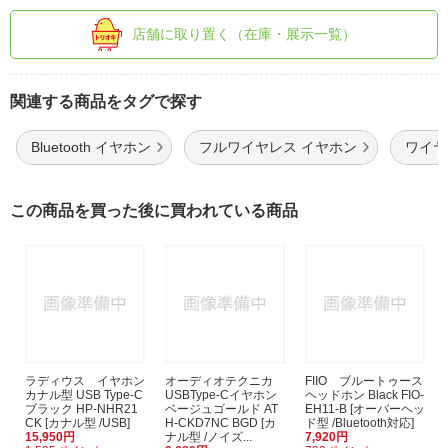
店舗に取り置く（在庫・展示一覧）
関連する商品をタグで探す
Bluetooth イヤホン
フルワイヤレス イヤホン
ワイヤレ
この商品を買った後に買われている商品
ラディウス イヤホン
オーディオテクニカ
FIIO ブルートゥース
カナル型 USB Type-C
USBType-Cイヤホン
ヘッドホン Black FIO-
ブラック HP-NHR21
ベージュゴールド AT
EH11-B [オーバーヘッ
CK [カナル型 /USB]
H-CKD7NC BGD [カ
ド型 /Bluetooth対応]
15,950円
ナル型 /ノイズ...
7,920円