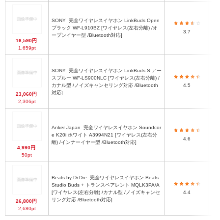
SONY
完全ワイヤレスイヤホン LinkBuds Open
ブラック WF-L910BZ [ワイヤレス(左右分離) /オ
3.7
ープンイヤー型 /Bluetooth対応]
16,590円
1,659pt
SONY
完全ワイヤレスイヤホン LinkBuds S アー
スブルー WF-LS900NLC [ワイヤレス(左右分離) /
カナル型 /ノイズキャンセリング対応 /Bluetooth
4.5
対応]
23,060円
2,306pt
Anker Japan
完全ワイヤレスイヤホン Soundcor
e K20i ホワイト A3994N21 [ワイヤレス(左右分
4.6
離) /インナーイヤー型 /Bluetooth対応]
4,990円
50pt
Beats by Dr.Dre
完全ワイヤレスイヤホン Beats
Studio Buds + トランスペアレント MQLK3PA/A
[ワイヤレス(左右分離) /カナル型 /ノイズキャンセ
4.4
リング対応 /Bluetooth対応]
26,800円
2,680pt