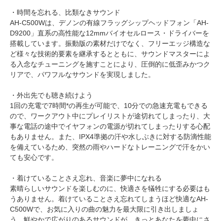
・時間を忘れる、比類なきサウンド
AH-C500Wは、デノンの有線フラッグシップヘッドフォン「AH-
D9200」直系の高性能な12mmバイオセルロース・ドライバーを
搭載しています。振動版の素材だけでなく、フリーエッジ構造な
ど様々な技術的要素を継承するとともに、サウンドマスターによ
る入念なチューニングを施すことにより、圧倒的に低歪みかつク
リアで、パワフルなサウンドを実現しました。
・外出先でも聴き続けよう
1回の充電で7時間*の再生が可能で、10分での急速充電もできる
ので、ワークアウト中にプレイリストが途切れてしまったり、大
事な電話の途中でイヤフォンの電源が切れてしまったりする心配
もありません。また、IPX4準拠の汗や水しぶきに対する防滴性能
を備えているため、突然の雨やハードなトレーニングで汗をかい
ても安心です。
・着けていることさえ忘れ、音楽に夢中になれる
素晴らしいサウンドを楽しむのに、快適さを犠牲にする必要はも
うありません。着けていることさえ忘れてしまうほど快適なAH-
C500Wで、お気に入りの曲の魅力を最大限に引き出しましょ
う。鮮やかで広がりのあるサウンドが、きっとあなたを夢中にさ