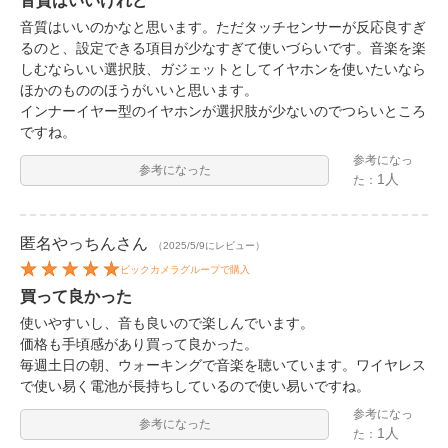
音質はいいけれど
音質はいいのかなと思います。ただタッチセンサーが反応良すぎ
るのと、設定できる項目が少なすぎて使いづらいです。音楽を楽
しむならいい選択肢、ガジェットとしてイヤホンを使いたいなら
ほかのもののほうがいいと思います。
インナーイヤー型のイヤホンが選択肢が少ないのでつらいところ
ですね。
参考になっ
参考になった
1人
た：
匿名やっちん
さん
（2025/5/9にレビュー）
ビックカメラグループで購入
買って良かった
使いやすいし、音も良いので楽しんでいます。
価格も手頃感があり買って良かった。
毎週土日の朝、ウォーキングで音楽を聴いています。ワイヤレス
で使い易く電池が長持ちしているので使い易いですね。
参考になっ
参考になった
1人
た：