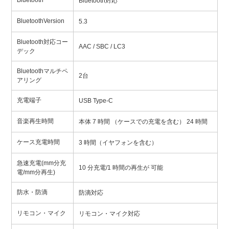
Bluetooth
Bluetooth対応
BluetoothVersion
5.3
Bluetooth対応コー
AAC / SBC / LC3
デック
Bluetoothマルチペ
2台
アリング
充電端子
USB Type-C
音楽再生時間
本体 7 時間 （ケースでの充電を含む） 24 時間
ケース充電時間
3 時間（イヤフォンを含む）
急速充電(mm分充
10 分充電/1 時間の再生が 可能
電/mm分再生)
防水・防滴
防滴対応
リモコン・マイク
リモコン・マイク対応