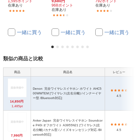
1,595ポイント
9,680円
792ポイント
在庫あり
968ポイント
在庫あり
在庫あり
(1)
(2)
(9)
一緒に買う
一緒に買う
一緒に買う
類似の商品と比較
商品
商品名
レビュー
本体
Denon
完全ワイヤレスイヤホン ホワイト AHC5
00WWTEM [ワイヤレス(左右分離) /インナーイヤ
4.5
ー型 /Bluetooth対応]
14,850円
1,485pt
Anker Japan
完全ワイヤレスイヤホン Soundcor
e P40i オフホワイト A3955N21 [ワイヤレス(左
右分離) /カナル型 /ノイズキャンセリング対応 /Bl
4.5
uetooth対応]
7,990円