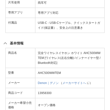
片耳使用
両耳可
専用アプリ
専用アプリ対応
付属品
USB-C - USB-Cケーブル、クイックスタートガ
イド(保証書）、安全上の注意書き
基本情報
商品名
完全ワイヤレスイヤホン ホワイト AHC500WW
TEM [ワイヤレス(左右分離) /インナーイヤー型 /
Bluetooth対応]
型番
AHC500WWTEM
メーカー
Denon｜デノン
（
メーカーサイトへ
）
商品コード
13958300
メーカー希望小売
オープン価格
価格