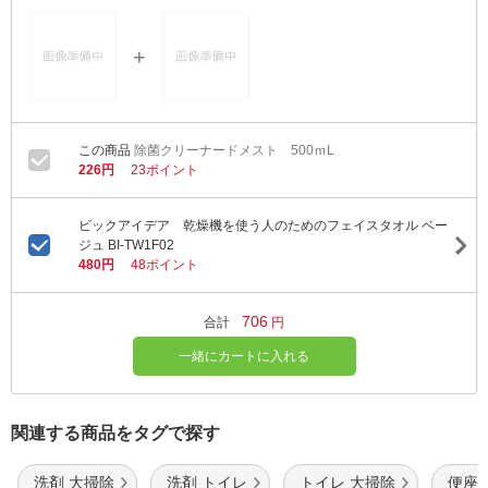
除菌クリーナードメスト 500ｍL
226円
23ポイント
ビックアイデア 乾燥機を使う人のためのフェイスタオル ベー
ジュ BI-TW1F02
480円
48ポイント
706
合計
円
一緒にカートに入れる
関連する商品をタグで探す
洗剤 大掃除
洗剤 トイレ
トイレ 大掃除
便座 