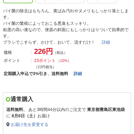
バイ菌の除去はもちろん、黄ばみ汚れやヌメリもしっかり落としま
す。
バイ菌の繁殖によっておこる悪臭もスッキリ。
粘度の高い液なので、便器の斜面にもしっかりはりついて効果的で
す。
ブラシでこすらず、かけて、おいて、流すだけ！
詳細
226円
価格
（税込）
ポイント
23ポイント
（
10%
）
（23円相当）
定期購入申込で3%引き、送料無料
詳細
通常購入
送料無料、
あと
3時間44分以内
のご注文で
東京都豊島区東池袋
に
8月8日（土）
お届け
お届け先を変更する