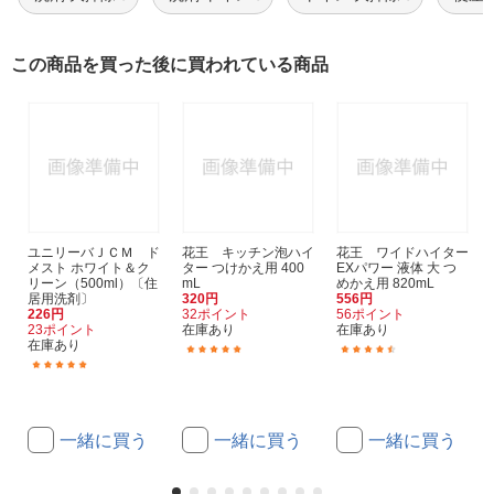
この商品を買った後に買われている商品
ユニリーバＪＣＭ ド
花王 キッチン泡ハイ
花王 ワイドハイター
メスト ホワイト＆ク
ター つけかえ用 400
EXパワー 液体 大 つ
リーン（500ml）〔住
mL
めかえ用 820mL
居用洗剤〕
320円
556円
226円
32ポイント
56ポイント
23ポイント
在庫あり
在庫あり
在庫あり
(108)
(173)
(52)
一緒に買う
一緒に買う
一緒に買う