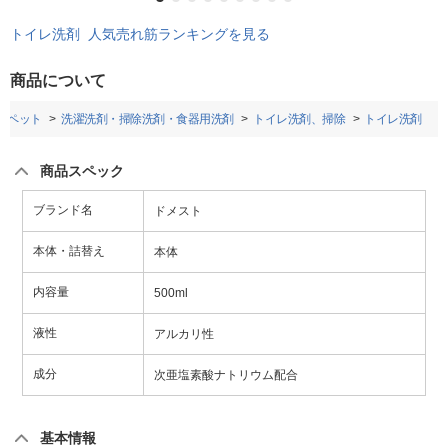
トイレ洗剤 人気売れ筋ランキングを見る
商品について
・ペット
洗濯洗剤・掃除洗剤・食器用洗剤
トイレ洗剤、掃除
トイレ洗剤
商品スペック
ブランド名
ドメスト
本体・詰替え
本体
内容量
500ml
液性
アルカリ性
成分
次亜塩素酸ナトリウム配合
基本情報