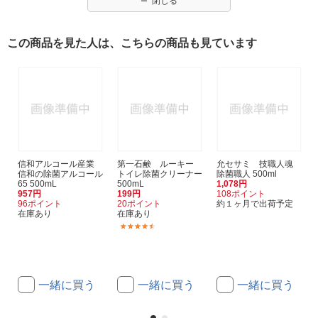
閉じる
この商品を見た人は、こちらの商品も見ています
信和アルコール産業
第一石鹸 ルーキー
允セサミ 技職人魂
信和の除菌アルコール
トイレ除菌クリーナー
除菌職人 500ml
65 500mL
500mL
1,078円
957円
199円
108ポイント
96ポイント
20ポイント
約１ヶ月で出荷予定
在庫あり
在庫あり
(3)
一緒に買う
一緒に買う
一緒に買う