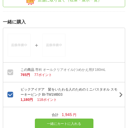
店舗に取り置く（在庫・展示一覧）
一緒に購入
専科 オールクリアオイル(つめかえ用)f 180mL
765円
77ポイント
ビックアイデア 髪をいたわる人のためのミニバスタオル スモ
ーキーピンク BI-TW1MB03
1,180円
118ポイント
1,945
合計
円
一緒にカートに入れる