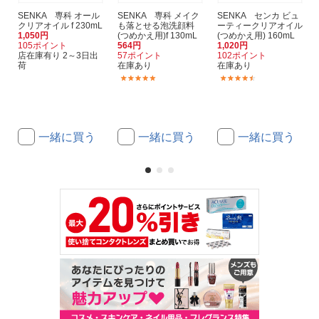
SENKA 専科 オール
SENKA 専科 メイク
SENKA センカ ビュ
クリアオイル f 230mL
も落とせる泡洗顔料
ーティークリアオイル
1,050円
(つめかえ用)f 130mL
(つめかえ用) 160mL
105ポイント
564円
1,020円
店在庫有り 2～3日出
57ポイント
102ポイント
荷
在庫あり
在庫あり
(2)
(2)
一緒に買う
一緒に買う
一緒に買う