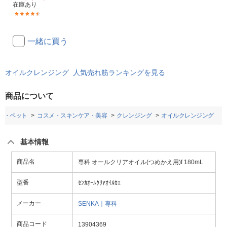
在庫あり
(32)
一緒に買う
オイルクレンジング 人気売れ筋ランキングを見る
商品について
品・ペット
コスメ・スキンケア・美容
クレンジング
オイルクレンジング
基本情報
商品名
専科 オールクリアオイル(つめかえ用)f 180mL
型番
ｾﾝｶｵｰﾙｸﾘｱｵｲﾙｶｴ
メーカー
SENKA｜専科
商品コード
13904369