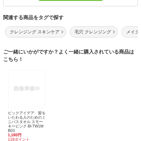
関連する商品をタグで探す
クレンジング スキンケア
毛穴 クレンジング
メイク
ご一緒にいかがですか？よく一緒に購入されている商品は
こちら！
ビックアイデア 髪を
いたわる人のためのミ
ニバスタオル スモー
キーピンク BI-TW1M
B03
1,180円
118ポイント