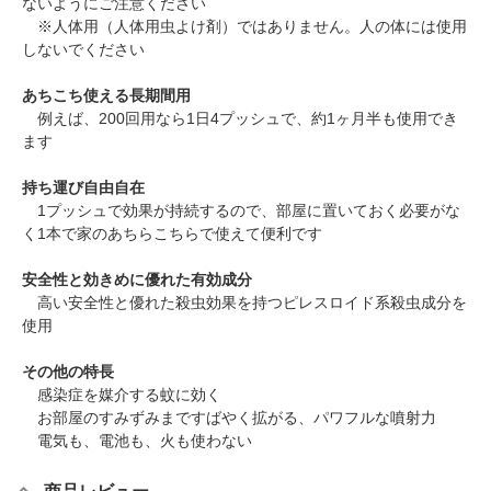
ないようにご注意ください
※人体用（人体用虫よけ剤）ではありません。人の体には使用
しないでください
あちこち使える長期間用
例えば、200回用なら1日4プッシュで、約1ヶ月半も使用でき
ます
持ち運び自由自在
1プッシュで効果が持続するので、部屋に置いておく必要がな
く1本で家のあちらこちらで使えて便利です
安全性と効きめに優れた有効成分
高い安全性と優れた殺虫効果を持つピレスロイド系殺虫成分を
使用
その他の特長
感染症を媒介する蚊に効く
お部屋のすみずみまですばやく拡がる、パワフルな噴射力
電気も、電池も、火も使わない