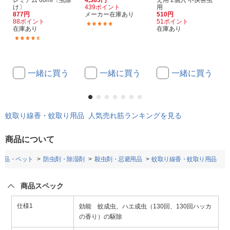
レミアム 60ml〔虫除
4,383円
え用 2個入 不快害虫
け〕
439ポイント
用
877円
メーカー在庫あり
510円
88ポイント
51ポイント
(1)
在庫あり
在庫あり
(38)
一緒に買う
一緒に買う
一緒に買う
蚊取り線香・蚊取り用品 人気売れ筋ランキングを見る
商品について
粧品・ペット
防虫剤・除湿剤
殺虫剤・忌避用品
蚊取り線香・蚊取り用品
商品スペック
仕様1
効能 蚊成虫、ハエ成虫（130回、130回ハッカ
の香り）の駆除