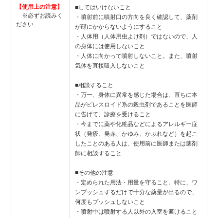
【使用上の注意】
■してはいけないこと
※必ずお読みく
・噴射前に噴射口の方向を良く確認して、薬剤
ださい
が顔にかからないようにすること
・人体用（人体用虫よけ剤）ではないので、人
の身体には使用しないこと
・人体に向かって噴射しないこと。また、噴射
気体を直接吸入しないこと
■相談すること
・万一、身体に異常を感じた場合は、直ちに本
品がピレスロイド系の殺虫剤であることを医師
に告げて、診療を受けること
・今までに薬や化粧品などによるアレルギー症
状（発疹、発赤、かゆみ、かぶれなど）を起こ
したことのある人は、使用前に医師または薬剤
師に相談すること
■その他の注意
・定められた用法・用量を守ること。特に、ワ
ンプッシュするだけで十分な薬量が出るので、
何度もプッシュしないこと
・噴射中は噴射する人以外の入室を避けること