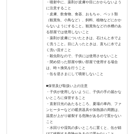
・噴射中に、薬剤が皮膚や目にかからないよう
に注意すること
・皮膚、飲食物、食器、おもちゃ、ペット類
（観賞魚、小鳥など）、飼料、植物などにかか
らないようにすること。観賞魚などの水槽のあ
る部屋では使用しないこと
・薬剤が皮膚についたときは、石けんと水でよ
く洗うこと。目に入ったときは、直ちに水でよ
く洗い流すこと
・殺虫剤なので、子供には使用させないこと
・閉め切った部屋や狭い部屋で使用する場合
は、時々換気を行うこと
・缶を逆さまにして噴射しないこと
■保管及び取扱い上の注意
・子供が使用しないように、子供の手の届かな
いところに保管すること
・直射日光のあたるところ、夏場の車内、ファ
ンヒーターなどの暖房器具や加熱源の周囲は、
温度が上がり破裂する危険があるので置かない
こと
・水回りや湿気の多いところに置くと、缶が錆
びて破裂する危険があるので置かないこと