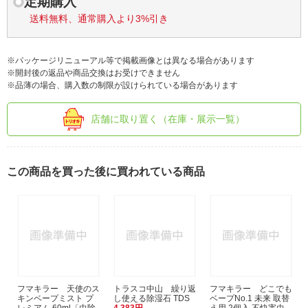
定期購入
送料無料、通常購入より3%引き
※パッケージリニューアル等で掲載画像とは異なる場合があります
※開封後の返品や商品交換はお受けできません
※品薄の場合、購入数の制限が設けられている場合があります
店舗に取り置く（在庫・展示一覧）
この商品を買った後に買われている商品
フマキラー 天使のス
トラスコ中山 繰り返
フマキラー どこでも
キンベープミスト プ
し使える除湿石 TDS
ベープNo.1 未来 取替