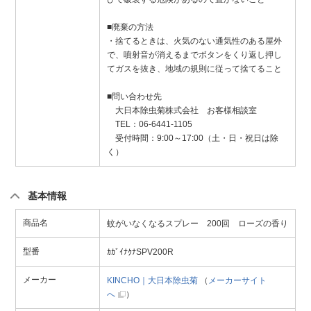
■廃棄の方法
・捨てるときは、火気のない通気性のある屋外
で、噴射音が消えるまでボタンをくり返し押し
てガスを抜き、地域の規則に従って捨てること
■問い合わせ先
大日本除虫菊株式会社 お客様相談室
TEL：06-6441-1105
受付時間：9:00～17:00（土・日・祝日は除
く）
基本情報
商品名
蚊がいなくなるスプレー 200回 ローズの香り
型番
ｶｶﾞｲﾅｸﾅSPV200R
メーカー
KINCHO｜大日本除虫菊
（
メーカーサイト
へ
）