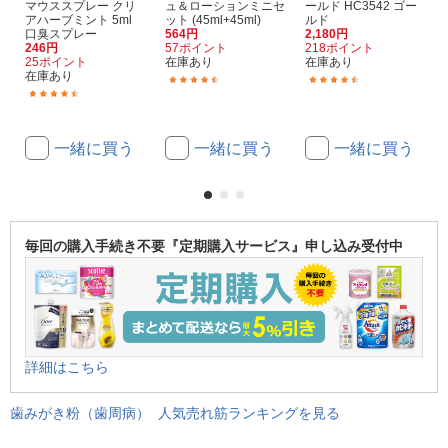
マウススプレー クリ
ュ＆ローションミニセ
ールド HC3542 ゴー
アハーブミント 5ml
ット (45ml+45ml)
ルド
口臭スプレー
564円
2,180円
246円
57ポイント
218ポイント
25ポイント
在庫あり
在庫あり
在庫あり
(8)
(5)
(22)
一緒に買う
一緒に買う
一緒に買う
毎回の購入手続き不要『定期購入サービス』申し込み受付中
詳細はこちら
歯みがき粉（歯周病） 人気売れ筋ランキングを見る