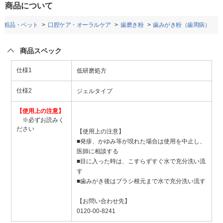
商品について
化粧品・ペット
口腔ケア・オーラルケア
歯磨き粉
歯みがき粉（歯周病）
商品スペック
仕様1
低研磨処方
仕様2
ジェルタイプ
【使用上の注意】
※必ずお読みく
ださい
【使用上の注意】
■発疹、かゆみ等が現れた場合は使用を中止し、
医師に相談する
■目に入った時は、こすらずすぐ水で充分洗い流
す
■歯みがき後はブラシ根元まで水で充分洗い流す
【お問い合わせ先】
0120-00-8241