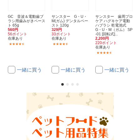
GC 音波＆電動歯ブ
サンスター G・U・
サンスター 歯周プロ
ラシ用歯みがきペース
M(ガム) デンタルペー
ケア ハグキケア電動
ト 65g
スト 120g
ハブラシ 乾電池式
560円
329円
G・U・M（ガム） SP
56ポイント
33ポイント
-01 [回転式]...
在庫あり
在庫あり
2,200円
220ポイント
(2)
(183)
在庫あり
(32)
一緒に買う
一緒に買う
一緒に買う