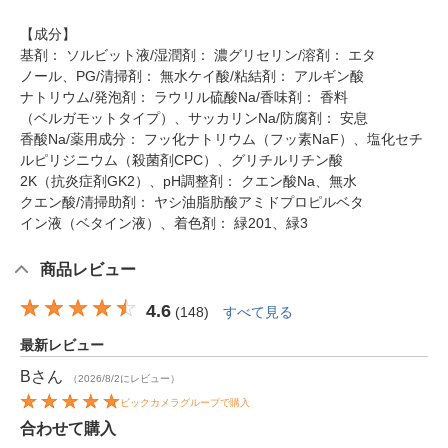
【成分】
基剤： ソルビット液/湿潤剤： 濃グリセリン/溶剤： エタ
ノール、PG/清掃剤： 無水ケイ酸/粘結剤： アルギン酸
ナトリウム/発泡剤： ラウリル硫酸Na/香味剤： 香料
（ベルガモットタイプ）、サッカリンNa/防腐剤： 安息
香酸Na/薬用成分： フッ化ナトリウム（フッ素NaF）、塩化セチ
ルピリジニウム（殺菌剤CPC）、グリチルリチン酸
2K（抗炎症剤GK2）、pH調整剤： クエン酸Na、無水
クエン酸/清掃助剤： ヤシ油脂肪酸アミドプロピルベタ
イン液（ベタイン液）、着色剤： 緑201、緑3
商品レビュー
4.6
(
148
)
すべて見る
最新レビュー
B
さん
（2026/8/2にレビュー）
ビックカメラグループで購入
合わせて購入