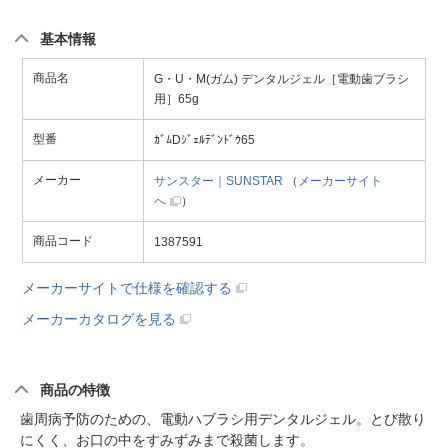
基本情報
商品名
G・U・M(ガム) デンタルジェル［電動歯ブラシ
用］65g
型番
ｶﾞﾑDｼﾞｪﾙﾃﾞﾝﾄﾞｳ65
メーカー
サンスター｜SUNSTAR
（
メーカーサイト
へ
）
商品コード
1387591
メーカーサイトで仕様を確認する
メーカーカタログを見る
商品の特徴
歯周病予防のための、電動ハブラシ用デンタルジェル。とび散り
にくく、お口の中をすみずみまで殺菌します。