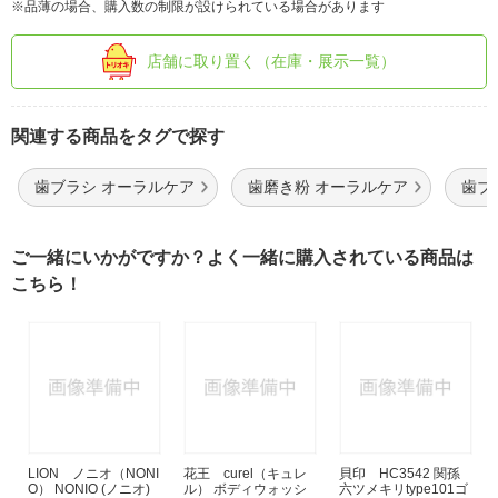
※品薄の場合、購入数の制限が設けられている場合があります
店舗に取り置く（在庫・展示一覧）
関連する商品をタグで探す
歯ブラシ オーラルケア
歯磨き粉 オーラルケア
歯ブ
ご一緒にいかがですか？よく一緒に購入されている商品は
こちら！
LION ノニオ（NONI
花王 curel（キュレ
貝印 HC3542 関孫
O） NONIO (ノニオ)
ル） ボディウォッシ
六ツメキリtype101ゴ