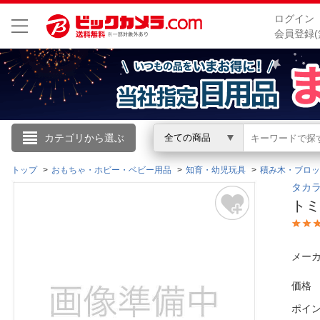
ログイン
会員登録(
こんにちは
カテゴリから選ぶ
全ての商品
ログイン
トップ
おもちゃ・ホビー・ベビー用品
知育・幼児玩具
積み木・ブロッ
タカラ
トミ
新規会員登録
会員メニュー
メーカ
お買いもの履歴
価格
ポイ
閲覧履歴