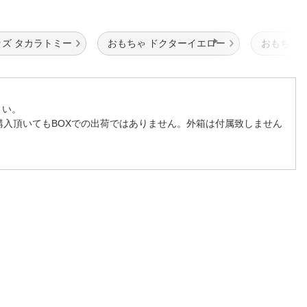
ズ タカラトミー
おもちゃ ドクターイエロー
おもちゃ 9
さい。
購入頂いてもBOXでの出荷ではありません。外箱は付属致しません