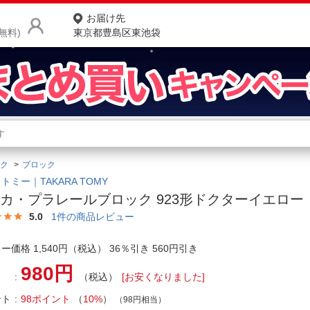
お届け先
無料)
東京都豊島区東池袋
商品をさがす
ランキングからさがす
ネ
ク
ブロック
カテゴリ一覧からさがす
ポ
トミー｜TAKARA TOMY
カ・プラレールブロック 923形ドクターイエロー
店
5.0
1
件の商品レビュー
お
ー価格 1,540円（税込） 36％引き 560円引き
お客様サポート
980円
（税込）
[お安くなりました]
ご利用ガイド
ント
98ポイント
（
10%
）
（98円相当）