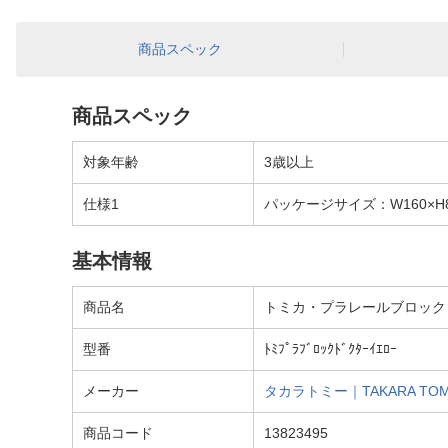
商品スペック
商品スペック
対象年齢
3歳以上
仕様1
パッケージサイズ：W160×H8
基本情報
商品名
トミカ・プラレールブロック 
型番
ﾄﾐﾌﾟﾗﾌﾞﾛｯｸﾄﾞｸﾀｰｲｴﾛｰ
メーカー
タカラトミー｜TAKARA TO
商品コード
13823495