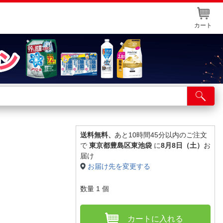
カート
店舗サービス
ット取り置き
イントカードWEB登録
送料無料、
あと10時間45分以内のご注文
で
東京都豊島区東池袋
に
8月8日（土）
お
舗情報・店舗一覧
届け
お届け先を変更する
取り寄せ品入荷状況照会
数量
1
個
カートに入れる