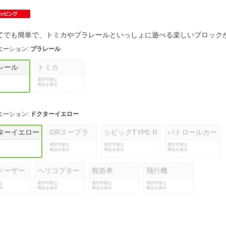
法
よくある質問・お問合せ
I
ご利用規約
てでも簡単で、トミカやプラレールといっしょに遊べる楽しいブロッ
エーション
:
プラレール
レール
トミカ
E
選択可能な
商品を表示
エーション
:
ドクターイエロー
ターイエロー
GRスープラ
シビックTYPE R
パトロールカー
選択可能な
選択可能な
選択可能な
商品を表示
商品を表示
商品を表示
ドーザー
ヘリコプター
救急車
飛行機
な
選択可能な
選択可能な
選択可能な
示
商品を表示
商品を表示
商品を表示