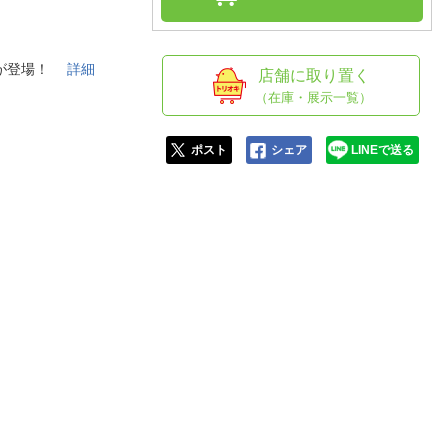
人窓口
R情報
クが登場！
詳細
店舗に取り置く
（在庫・展示一覧）
nglish / 中文
ポスト
シェア
LINEで送る