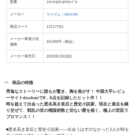
型番
ｺｿｳｼｷﾖｸｷﾐｵﾓｳｾﾝﾌﾞﾙ
メーカー
マクザム｜MAXAM
商品コード
13717793
メーカー希望小売
18,040円（税込）
価格
メーカー発売日
2025年2月28日
商品の特徴
秀逸なストーリーに誰もが驚き、胸を焦がす！ 中国大手レビュ
ーサイトdoubanで8．6点を記録したヒット作！！
時を超えて出会った悪名高き皇后と歴史小説家。現在と過去を織
り交ぜて、戦乱の世の権謀術数と切ない愛を描く、極上の宮廷ラ
ブロマンス！！
■悪名高き皇后と歴史小説家――出会うはずのなかった2人が時を