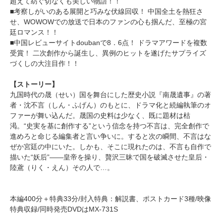
超えて紡ぐ切なくも美しい物語！！
■考察しがいのある展開と巧みな伏線回収！ 中国全土を熱狂さ
せ、WOWOWでの放送で日本のファンの心も掴んだ、至極の宮
廷ロマンス！！
■中国レビューサイトdoubanで8．6点！ ドラマアワードを複数
受賞！ 二次創作から誕生し、異例のヒットを遂げたサプライズ
づくしの大注目作！！
【ストーリー】
九国時代の晟（せい）国を舞台にした歴史小説『南晟遺事』の著
者・沈不言（しん・ふげん）のもとに、ドラマ化と続編執筆のオ
ファーが舞い込んだ。晟国の史料は少なく、既に題材は枯
渇。“史実を基に創作する”という信念を持つ不言は、完全創作で
進めろと命じる編集者と言い争いに。すると次の瞬間、不言はな
ぜか宮廷の中にいた。しかも、そこに現れたのは、不言も自作で
描いた“妖后”――皇帝を操り、贅沢三昧で国を破滅させた皇后・
陸鳶（りく・えん）その人で…。
本編400分＋特典33分/封入特典：解説書、ポストカード3種/映像
特典収録/同時発売DVDはMX-731S