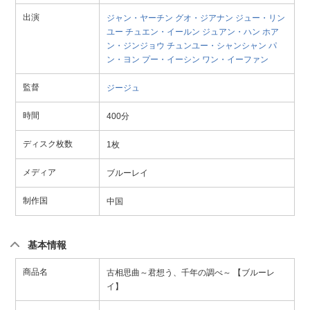
出演
ジャン・ヤーチン
グオ・ジアナン
ジュー・リン
ユー
チュエン・イールン
ジュアン・ハン
ホア
ン・ジンジョウ
チュンユー・シャンシャン
パ
ン・ヨン
プー・イーシン
ワン・イーファン
監督
ジージュ
時間
400分
ディスク枚数
1枚
メディア
ブルーレイ
制作国
中国
基本情報
商品名
古相思曲～君想う、千年の調べ～ 【ブルーレ
イ】