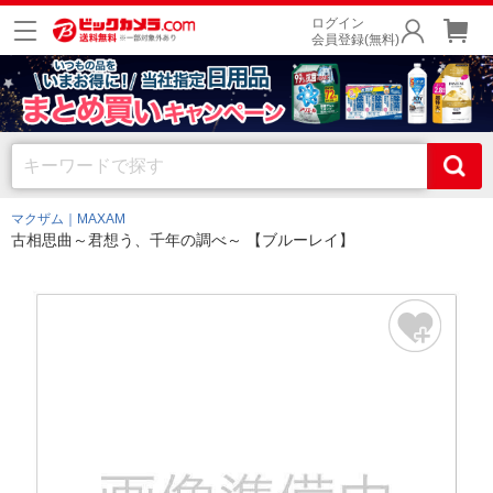
ログイン
会員登録(無料)
マクザム｜MAXAM
古相思曲～君想う、千年の調べ～ 【ブルーレイ】