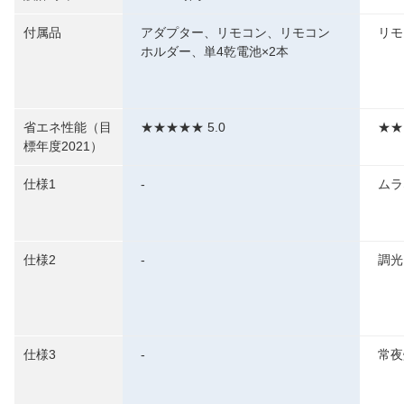
付属品
アダプター、リモコン、リモコン
リモ
ホルダー、単4乾電池×2本
省エネ性能（目
★★★★★ 5.0
★★
標年度2021）
仕様1
-
ムラ
仕様2
-
調光
仕様3
-
常夜