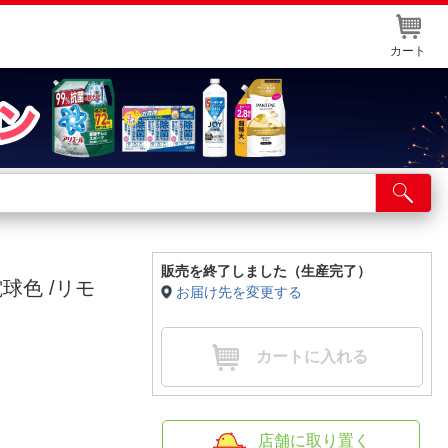
カート
店舗サービス
ット取り置き
イントカードWEB登録
販売を終了しました（生産完了）
電球色 /リモ
お届け先を変更する
舗情報・店舗一覧
取り寄せ品入荷状況照会
カートに入れる
店舗に取り置く