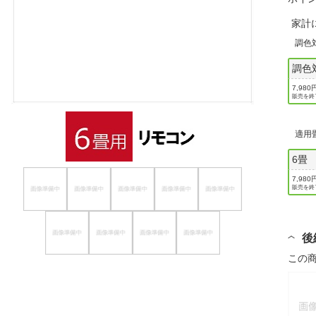
ほしいもの
家計
調色
お知らせ
調色
7,980
販売を終
適用
6畳
7,980
販売を終
後
この