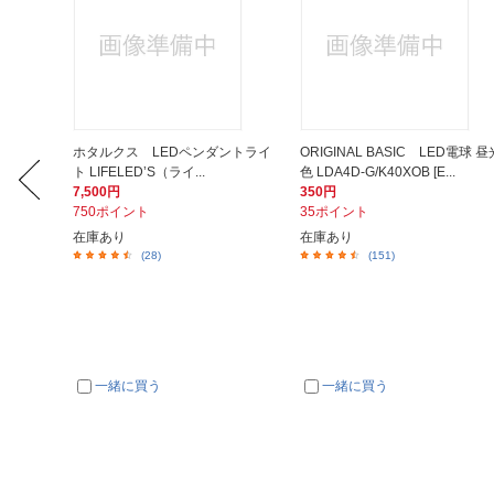
ド21埋込
ホタルクス LEDペンダントライ
ORIGINAL BASIC LED電球 昼
ト LIFELED’S（ライ...
色 LDA4D-G/K40XOB [E...
7,500円
350円
750ポイント
35ポイント
在庫あり
在庫あり
(28)
(151)
一緒に買う
一緒に買う