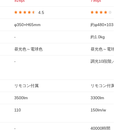
926pt
798pt
4.5
4.1
φ350×H65mm
約φ480×103mm
-
約1.0kg
昼光色～電球色
昼光色～電球色
-
調光10段階／調色11
リモコン付属
リモコン付属
3500lm
3300lm
110
150lm/w
-
40000時間