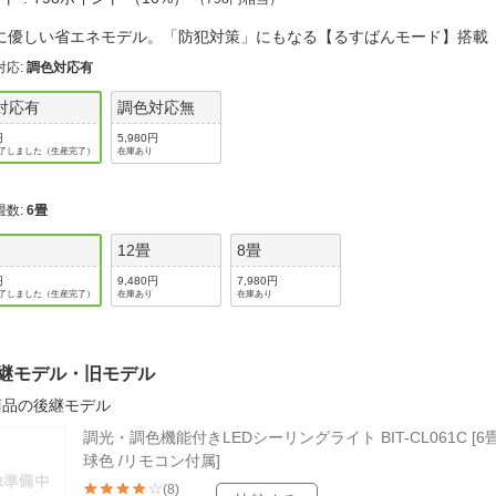
法
よくある質問・お問合せ
に優しい省エネモデル。「防犯対策」にもなる【るすばんモード】搭
I
ご利用規約
対応
:
調色対応有
対応有
調色対応無
円
5,980円
了しました（生産完了）
在庫あり
E
畳数
:
6畳
12畳
8畳
円
9,480円
7,980円
了しました（生産完了）
在庫あり
在庫あり
継モデル・旧モデル
商品の後継モデル
調光・調色機能付きLEDシーリングライト BIT-CL061C [6
球色 /リモコン付属]
(8)