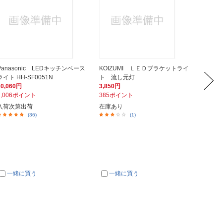
Panasonic LEDキッチンベース
KOIZUMI ＬＥＤブラケットライ
Pana
ライト HH-SF0051N
ト 流し元灯
ング（ミ
20,060円
3,850円
414円
2,006ポイント
385ポイント
42ポイ
入荷次第出荷
在庫あり
在庫あ
(36)
(1)
一緒に買う
一緒に買う
一