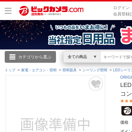
ログイン
会員登録(
こんにちは
カテゴリから選ぶ
全ての商品
ログイン
トップ
家電・エアコン・照明
照明器具
シーリング照明
LEDシー
ORI
LE
新規会員登録
コン
会員メニュー
お買いもの履歴
価格
閲覧履歴
ポイ