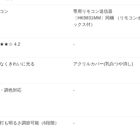
コン
専用リモコン送信器
〔HK9831MM〕同梱 （リモコン
ックス付）
★★☆ 4.2
-
なくきれいに光る
アクリルカバー(乳白つや消し)
・調色対応
-
灯も明るさ調節可能（6段階）
-