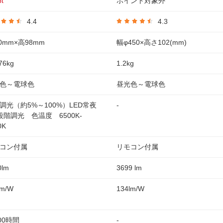
t
ポイント対象外
4.4
4.3
40mm×高98mm
幅φ450×高さ102(mm)
76kg
1.2kg
色～電球色
昼光色～電球色
調光（約5%～100%）LED常夜
-
段階調光 色温度 6500K-
0K
コン付属
リモコン付属
0lm
3699 lm
lm/W
134lm/W
000時間
-