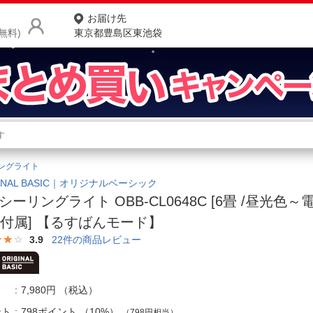
お届け先
無料)
東京都豊島区東池袋
商品をさがす
ランキングからさがす
ネ
リングライト
カテゴリ一覧からさがす
ポ
GINAL BASIC｜オリジナルベーシック
Dシーリングライト OBB-CL0648C [6畳 /昼光色～
店
付属] 【るすばんモード】
お
3.9
22
件の商品レビュー
お客様サポート
7,980円
（税込）
ご利用ガイド
ント
798ポイント
（
10%
）
（798円相当）