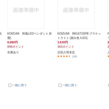
光
KOIZUMI 和風LEDペンダント [6
KOIZUMI BB16720PB ブラケッ
畳]
トライト [昼白色 /LED]
8,980円
3,630円
898ポイント
363ポイント
在庫あり
次回入荷未定
(14)
一緒に買う
一緒に買う