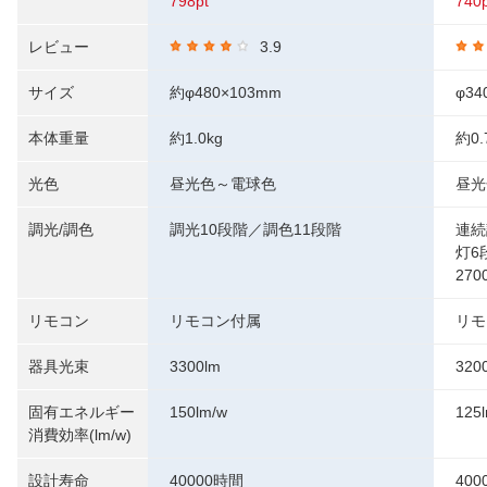
798pt
740p
レビュー
3.9
サイズ
約φ480×103mm
φ3
本体重量
約1.0kg
約0.
光色
昼光色～電球色
昼光
調光/調色
調光10段階／調色11段階
連続
灯6
270
リモコン
リモコン付属
リモ
器具光束
3300lm
320
固有エネルギー
150lm/w
125
消費効率(lm/w)
設計寿命
40000時間
40