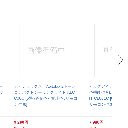
ー
アビテラックス｜Abitelax 2トーン
ビックアイデア｜BicI
/
コンパクトシーリングライト ALC-
色機能付きLEDシーリ
C06C [6畳 /昼光色～電球色 /リモコ
IT-CL061C [6畳 /
ン付属]
リモコン付属]
9,260円
7,980円