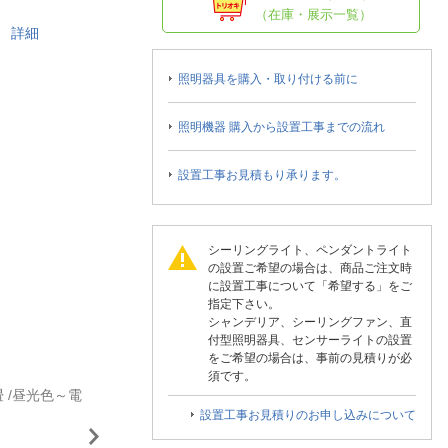
人窓口
（在庫・展示一覧）
載
詳細
R情報
照明器具を購入・取り付ける前に
照明機器 購入から設置工事までの流れ
nglish / 中文
設置工事お見積もり承ります。
シーリングライト、ペンダントライト
の設置ご希望の場合は、商品ご注文時
に設置工事について「希望する」をご
指定下さい。
シャンデリア、シーリングファン、直
付型照明器具、センサーライトの設置
をご希望の場合は、事前の見積りが必
須です。
畳 /昼光色～電
設置工事お見積りのお申し込みについて