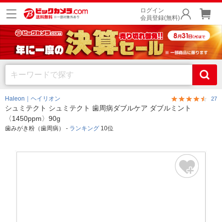
ログイン
会員登録(無料)
Haleon｜ヘイリオン
27
シュミテクト シュミテクト 歯周病ダブルケア ダブルミント
〈1450ppm〉90g
歯みがき粉（歯周病） -
ランキング
10位