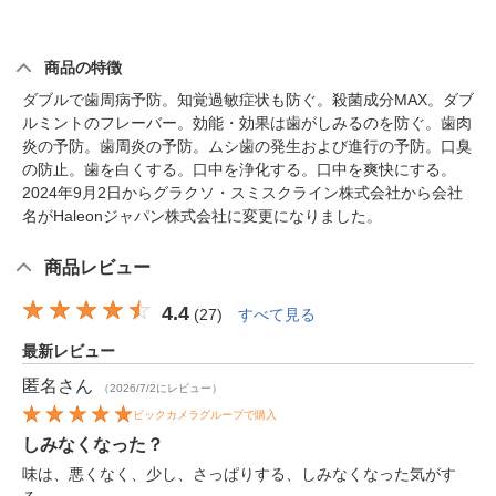
商品の特徴
ダブルで歯周病予防。知覚過敏症状も防ぐ。殺菌成分MAX。ダブ
ルミントのフレーバー。効能・効果は歯がしみるのを防ぐ。歯肉
炎の予防。歯周炎の予防。ムシ歯の発生および進行の予防。口臭
の防止。歯を白くする。口中を浄化する。口中を爽快にする。
2024年9月2日からグラクソ・スミスクライン株式会社から会社
名がHaleonジャパン株式会社に変更になりました。
商品レビュー
4.4
(
27
)
すべて見る
最新レビュー
匿名
さん
（2026/7/2にレビュー）
ビックカメラグループで購入
しみなくなった？
味は、悪くなく、少し、さっぱりする、しみなくなった気がす