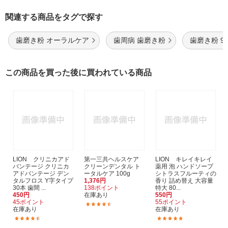
関連する商品をタグで探す
歯磨き粉 オーラルケア
歯周病 歯磨き粉
歯磨き粉 90
この商品を買った後に買われている商品
LION クリニカアド
第一三共ヘルスケア
LION キレイキレイ
バンテージ クリニカ
クリーンデンタル ト
薬用 泡 ハンドソープ
アドバンテージ デン
ータルケア 100g
シトラスフルーティの
タルフロス Y字タイプ
1,376円
香り 詰め替え 大容量
30本 歯間 ...
138ポイント
特大 80...
450円
在庫あり
550円
45ポイント
55ポイント
(33)
在庫あり
在庫あり
(160)
(104)