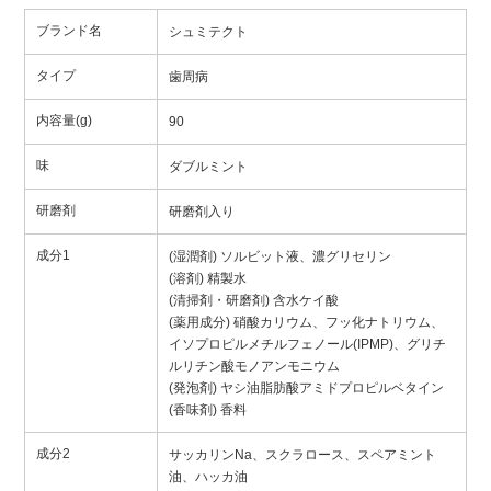
ブランド名
シュミテクト
タイプ
歯周病
内容量(g)
90
味
ダブルミント
研磨剤
研磨剤入り
成分1
(湿潤剤) ソルビット液、濃グリセリン
(溶剤) 精製水
(清掃剤・研磨剤) 含水ケイ酸
(薬用成分) 硝酸カリウム、フッ化ナトリウム、
イソプロピルメチルフェノール(IPMP)、グリチ
ルリチン酸モノアンモニウム
(発泡剤) ヤシ油脂肪酸アミドプロピルベタイン
(香味剤) 香料
成分2
サッカリンNa、スクラロース、スペアミント
油、ハッカ油