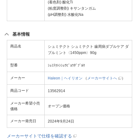
(着色剤) 酸化Ti
(粘度調整剤) キサンタンガム
(pH調整剤) 水酸化Na
基本情報
商品名
シュミテクト シュミテクト 歯周病ダブルケア ダ
ブルミント〈1450ppm〉90g
型番
ｼｭﾐﾃｸﾄｼｼｭｳﾋﾞｮｳﾀﾞﾌﾞﾙｹ
メーカー
Haleon｜ヘイリオン
（
メーカーサイトへ
）
商品コード
13562914
メーカー希望小売
オープン価格
価格
メーカー発売日
2024年9月24日
メーカーサイトで仕様を確認する