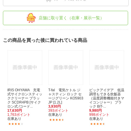
店舗に取り置く（在庫・展示一覧）
この商品を買った後に買われている商品
IRIS OHYAMA 充電
T-fal 電気ケトル ジ
ビックアイデア 低温
式サイクロンスティッ
ャスティン ロック セ
調理もできる炊飯器
ククリーナー ブラッ
ージグリーン KO5903
（温度調整機能付きマ
ク SCDR4PB [サイク
JP [1.2L]
イコンジャー） ブラ
ロン式 /コード...
3,930円
ック BIT-...
17,630円
393ポイント
9,980円
1,763ポイント
在庫あり
998ポイント
在庫あり
在庫あり
(337)
(13)
(2)