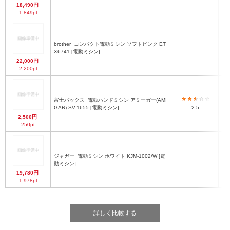
18,490円
1,849pt
brother
コンパクト電動ミシン ソフトピンク ET
-
3
X6741 [電動ミシン]
22,000円
2,200pt
富士パックス
電動ハンドミシン アミーガー(AMI
GAR) SV-1655 [電動ミシン]
2.5
2,500円
250pt
ジャガー
電動ミシン ホワイト KJM-1002/W [電
-
動ミシン]
19,780円
1,978pt
詳しく比較する