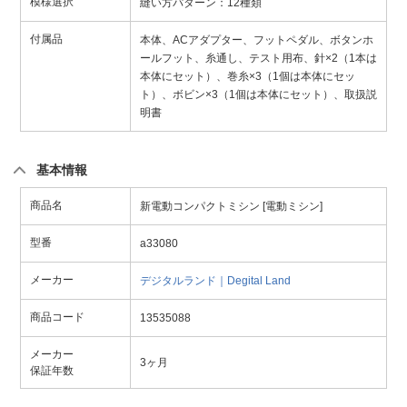
模様選択
縫い方パターン：12種類
付属品
本体、ACアダプター、フットペダル、ボタンホ
ールフット、糸通し、テスト用布、針×2（1本は
本体にセット）、巻糸×3（1個は本体にセッ
ト）、ボビン×3（1個は本体にセット）、取扱説
明書
基本情報
商品名
新電動コンパクトミシン [電動ミシン]
型番
a33080
メーカー
デジタルランド｜Degital Land
商品コード
13535088
メーカー
3ヶ月
保証年数