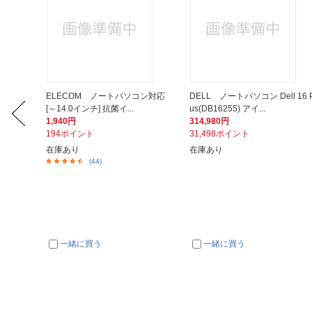
.0ケーブ
ELECOM ノートパソコン対応
DELL ノートパソコン Dell 16 P
[～14.0インチ] 抗菌イ...
us(DB16255) アイ...
1,940円
314,980円
194ポイント
31,498ポイント
在庫あり
在庫あり
(44)
一緒に買う
一緒に買う