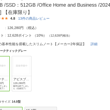
法
よくある質問・お問合せ
B /SSD：512GB /Office Home and Business /2
I
] 【在庫限り】
ご利用規約
4.8
13
件の商品レビュー
126,280円
（税込）
ント
12,628ポイント
（
10%
）
（12,628円相当）
E
の基本性能を搭載したスリムノート【メーカー2年保証】
詳細
アークティックグレー
クティ
アビスブル
グレー
ー
80円
126,280円
了しまし
販売を終了しまし
完了）
た（生産完了）
タサイズ
:
14.0型