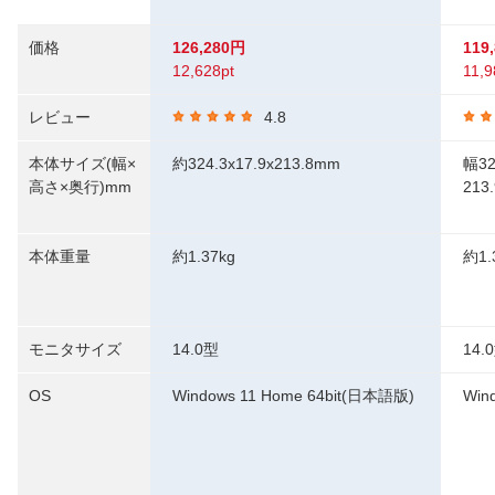
価格
126,280円
119
12,628pt
11,9
レビュー
4.8
本体サイズ(幅×
約324.3x17.9x213.8mm
幅3
高さ×奥行)mm
213
本体重量
約1.37kg
約1.
モニタサイズ
14.0型
14.
OS
Windows 11 Home 64bit(日本語版)
Win