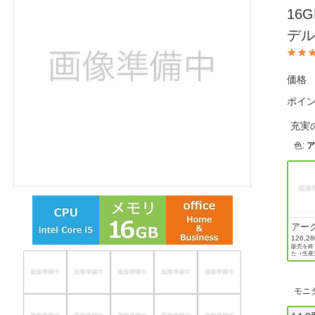
16G
ほしいもの
デル
お知らせ
価格
ポイ
充実
色
:
アー
ック
126,2
販売を終
た（生産
モニ