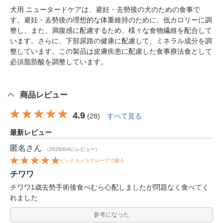
犬用 ニュータードケアは、避妊・去勢後の犬のための食事で
す。避妊・去勢後の理想的な体重維持のために、低カロリーに調
整し、また、満腹感に配慮するため、様々な食物繊維を配合して
います。さらに、下部尿路の健康に配慮して、ミネラル成分を調
整しています。この製品は皮膚疾患に配慮した食事療法食として
必須脂肪酸を調整しています。
商品レビュー
4.9
(
28
)
すべて見る
最新レビュー
匿名
さん
（2026/6/4にレビュー）
ビックカメラグループで購入
チワワ
チワワ1歳去勢手術後食べむら心配しましたが問題なく食べてく
れました
参考になった