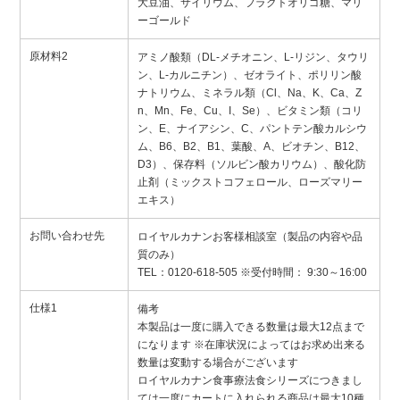
大豆油、サイリウム、フラクトオリゴ糖、マリ
ーゴールド
原材料2
アミノ酸類（DL-メチオニン、L-リジン、タウリ
ン、L-カルニチン）、ゼオライト、ポリリン酸
ナトリウム、ミネラル類（Cl、Na、K、Ca、Z
n、Mn、Fe、Cu、I、Se）、ビタミン類（コリ
ン、E、ナイアシン、C、パントテン酸カルシウ
ム、B6、B2、B1、葉酸、A、ビオチン、B12、
D3）、保存料（ソルビン酸カリウム）、酸化防
止剤（ミックストコフェロール、ローズマリー
エキス）
お問い合わせ先
ロイヤルカナンお客様相談室（製品の内容や品
質のみ）
TEL：0120-618-505 ※受付時間： 9:30～16:00
仕様1
備考
本製品は一度に購入できる数量は最大12点まで
になります ※在庫状況によってはお求め出来る
数量は変動する場合がございます
ロイヤルカナン食事療法食シリーズにつきまし
ては一度にカートに入れられる商品は最大10種