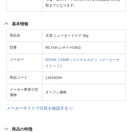
類までとなります。
基本情報
商品名
犬用 ニュータードケア 3kg
型番
RCｲﾇﾖｳﾆｭｰﾀｰﾄﾞｹｱ3KG
メーカー
ROYAL CANIN｜ロイヤルカナン
（
メーカーサ
イトへ
）
商品コード
13434034
メーカー希望小売
オープン価格
価格
メーカーサイトで仕様を確認する
商品の特徴