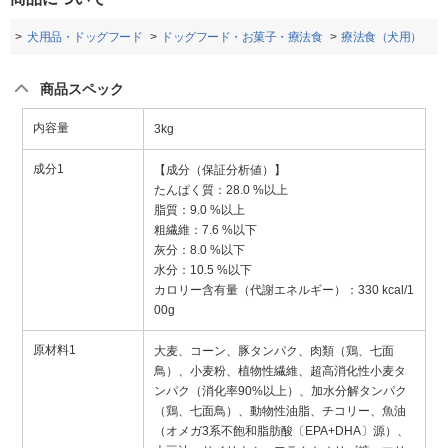
品
犬用品・ドッグフード
ドッグフード・お菓子・療法食
療法食（犬用）
商品スペック
内容量
3kg
成分1
【成分（保証分析値）】
たんぱく質：28.0 %以上
脂質：9.0 %以上
粗繊維：7.6 %以下
灰分：8.0 %以下
水分：10.5 %以下
カロリー含有量（代謝エネルギー）：330 kcal/1
00g
原材料1
大麦、コーン、豚タンパク、肉類（鶏、七面
鳥）、小麦粉、植物性繊維、超高消化性小麦タ
ンパク（消化率90%以上）、加水分解タンパク
（鶏、七面鳥）、動物性油脂、チコリー、魚油
（オメガ3系不飽和脂肪酸〔EPA+DHA〕源）、