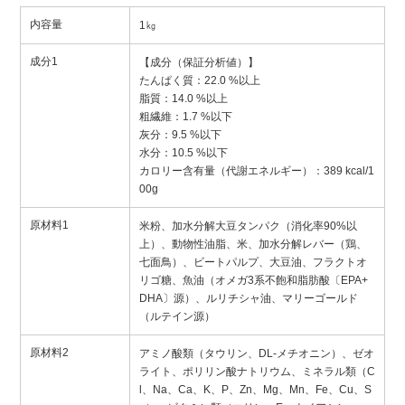
内容量
1㎏
成分1
【成分（保証分析値）】
たんぱく質：22.0 %以上
脂質：14.0 %以上
粗繊維：1.7 %以下
灰分：9.5 %以下
水分：10.5 %以下
カロリー含有量（代謝エネルギー）：389 kcal/1
00g
原材料1
米粉、加水分解大豆タンパク（消化率90%以
上）、動物性油脂、米、加水分解レバー（鶏、
七面鳥）、ビートパルプ、大豆油、フラクトオ
リゴ糖、魚油（オメガ3系不飽和脂肪酸〔EPA+
DHA〕源）、ルリチシャ油、マリーゴールド
（ルテイン源）
原材料2
アミノ酸類（タウリン、DL-メチオニン）、ゼオ
ライト、ポリリン酸ナトリウム、ミネラル類（C
l、Na、Ca、K、P、Zn、Mg、Mn、Fe、Cu、S