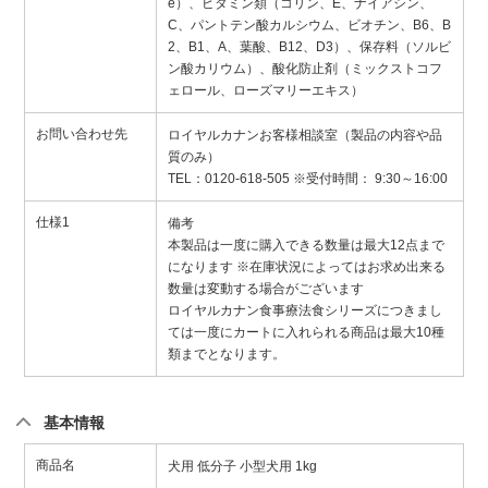
e）、ビタミン類（コリン、E、ナイアシン、
C、パントテン酸カルシウム、ビオチン、B6、B
2、B1、A、葉酸、B12、D3）、保存料（ソルビ
ン酸カリウム）、酸化防止剤（ミックストコフ
ェロール、ローズマリーエキス）
お問い合わせ先
ロイヤルカナンお客様相談室（製品の内容や品
質のみ）
TEL：0120-618-505 ※受付時間： 9:30～16:00
仕様1
備考
本製品は一度に購入できる数量は最大12点まで
になります ※在庫状況によってはお求め出来る
数量は変動する場合がございます
ロイヤルカナン食事療法食シリーズにつきまし
ては一度にカートに入れられる商品は最大10種
類までとなります。
基本情報
商品名
犬用 低分子 小型犬用 1kg