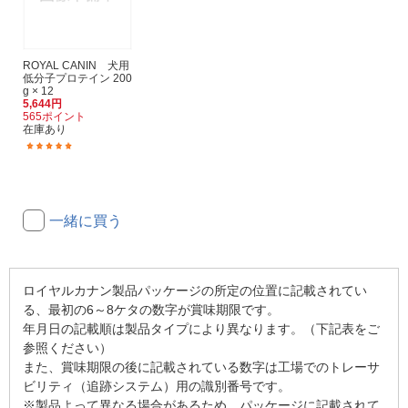
ROYAL CANIN 犬用
低分子プロテイン 200
g × 12
5,644円
565ポイント
在庫あり
(16)
一緒に買う
ロイヤルカナン製品パッケージの所定の位置に記載されてい
る、最初の6～8ケタの数字が賞味期限です。
年月日の記載順は製品タイプにより異なります。（下記表をご
参照ください）
また、賞味期限の後に記載されている数字は工場でのトレーサ
ビリティ（追跡システム）用の識別番号です。
※製品よって異なる場合があるため、パッケージに記載されて