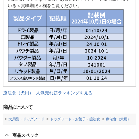
いる＜賞味期限＞欄をご覧ください。
療法食（犬用） 人気売れ筋ランキングを見る
商品について
品
犬用品・ドッグフード
ドッグフード・お菓子・療法食
療法食（犬用）
商品スペック