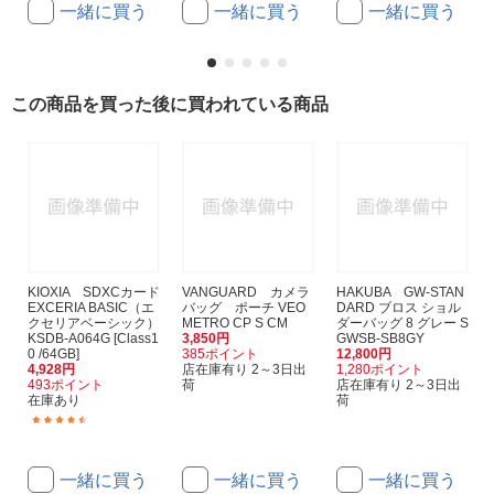
一緒に買う
一緒に買う
一緒に買う
この商品を買った後に買われている商品
KIOXIA SDXCカード
VANGUARD カメラ
HAKUBA GW-STAN
EXCERIA BASIC（エ
バッグ ポーチ VEO
DARD ブロス ショル
クセリアベーシック）
METRO CP S CM
ダーバッグ 8 グレー S
KSDB-A064G [Class1
3,850円
GWSB-SB8GY
0 /64GB]
385ポイント
12,800円
4,928円
店在庫有り 2～3日出
1,280ポイント
493ポイント
荷
店在庫有り 2～3日出
在庫あり
荷
(112)
一緒に買う
一緒に買う
一緒に買う