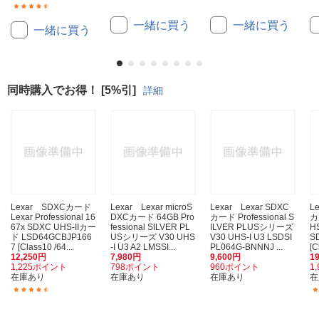
(33)
一緒に買う
一緒に買う
一緒に買う
同時購入でお得！ [5%引]
詳細
Lexar SDXCカード
Lexar Lexar microS
Lexar Lexar SDXC
L
Lexar Professional 16
DXCカード 64GB Pro
カード Professional S
カ
67x SDXC UHS-IIカー
fessional SILVER PL
ILVER PLUSシリーズ
HS
ド LSD64GCBJP166
USシリーズ V30 UHS
V30 UHS-I U3 LSDSI
S
7 [Class10 /64...
-I U3 A2 LMSSI...
PL064G-BNNNJ ...
[C
12,250円
7,980円
9,600円
1
1,225ポイント
798ポイント
960ポイント
1
在庫あり
在庫あり
在庫あり
在
(5)