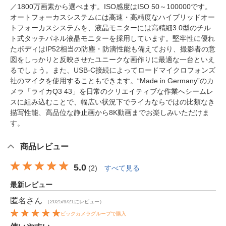
／1800万画素から選べます。ISO感度はISO 50～100000です。
オートフォーカスシステムには高速・高精度なハイブリッドオー
トフォーカスシステムを、液晶モニターには高精細3.0型のチル
ト式タッチパネル液晶モニターを採用しています。堅牢性に優れ
たボディはIP52相当の防塵・防滴性能も備えており、撮影者の意
図をしっかりと反映させたユニークな画作りに最適な一台といえ
るでしょう。また、USB-C接続によってロードマイクロフォンズ
社のマイクを使用することもできます。“Made in Germany”のカ
メラ「ライカQ3 43」を日常のクリエイティブな作業へシームレ
スに組み込むことで、幅広い状況下でライカならではの比類なき
描写性能、高品位な静止画から8K動画までお楽しみいただけま
す。
商品レビュー
5.0
(
2
)
すべて見る
最新レビュー
匿名
さん
（2025/9/21にレビュー）
ビックカメラグループで購入