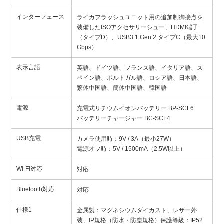
インターフェース
ライカフラッシュユニット用の追加制御接点を
装備したISOアクセサリーシュー、HDMI端子
（タイプD）、USB3.1 Gen 2 タイプC（最大10
Gbps）
表示言語
英語、ドイツ語、フランス語、イタリア語、ス
ペイン語、ポルトガル語、ロシア語、日本語、
繁体中国語、簡体中国語、韓国語
電源
充電式リチウムイオンバッテリー BP-SCL6
バッテリーチャージャー BC-SCL4
USB充電
カメラ使用時：9V / 3A（最小27W）
電源オフ時：5V / 1500mA（2.5W以上）
Wi-Fi対応
対応
Bluetooth対応
対応
仕様1
金属製：マグネシウムダイカスト、レザー外
装、IP規格（防水・防塵規格）保護等級：IP52