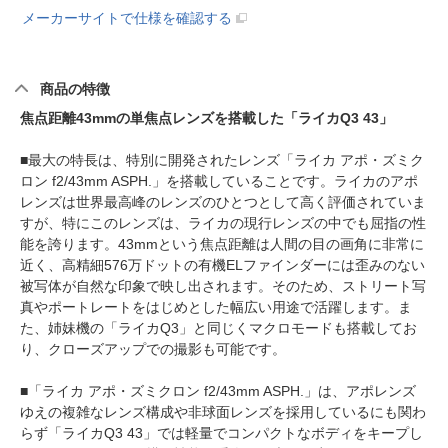
メーカーサイトで仕様を確認する
商品の特徴
焦点距離43mmの単焦点レンズを搭載した「ライカQ3 43」
■最大の特長は、特別に開発されたレンズ「ライカ アポ・ズミク
ロン f2/43mm ASPH.」を搭載していることです。ライカのアポ
レンズは世界最高峰のレンズのひとつとして高く評価されていま
すが、特にこのレンズは、ライカの現行レンズの中でも屈指の性
能を誇ります。43mmという焦点距離は人間の目の画角に非常に
近く、高精細576万ドットの有機ELファインダーには歪みのない
被写体が自然な印象で映し出されます。そのため、ストリート写
真やポートレートをはじめとした幅広い用途で活躍します。ま
た、姉妹機の「ライカQ3」と同じくマクロモードも搭載してお
り、クローズアップでの撮影も可能です。
■「ライカ アポ・ズミクロン f2/43mm ASPH.」は、アポレンズ
ゆえの複雑なレンズ構成や非球面レンズを採用しているにも関わ
らず「ライカQ3 43」では軽量でコンパクトなボディをキープし