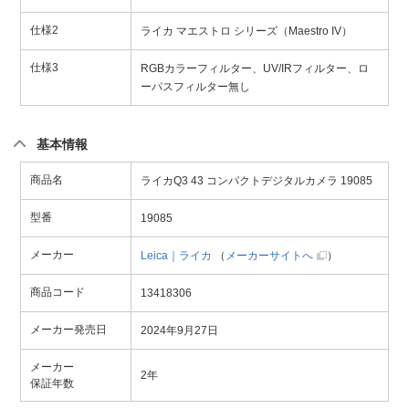
仕様2
ライカ マエストロ シリーズ（Maestro IV）
仕様3
RGBカラーフィルター、UV/IRフィルター、ロ
ーパスフィルター無し
基本情報
商品名
ライカQ3 43 コンパクトデジタルカメラ 19085
型番
19085
メーカー
Leica｜ライカ
（
メーカーサイトへ
）
商品コード
13418306
メーカー発売日
2024年9月27日
メーカー
2年
保証年数