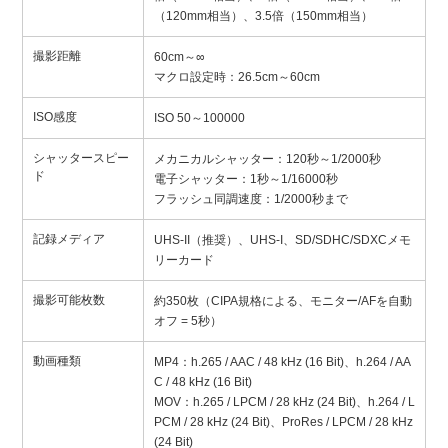
（120mm相当）、3.5倍（150mm相当）
撮影距離
60cm～∞
マクロ設定時：26.5cm～60cm
ISO感度
ISO 50～100000
シャッタースピー
メカニカルシャッター：120秒～1/2000秒
ド
電子シャッター：1秒～1/16000秒
フラッシュ同調速度：1/2000秒まで
記録メディア
UHS-II（推奨）、UHS-I、SD/SDHC/SDXCメモ
リーカード
撮影可能枚数
約350枚（CIPA規格による、モニター/AFを自動
オフ = 5秒）
動画種類
MP4：h.265 / AAC / 48 kHz (16 Bit)、h.264 / AA
C / 48 kHz (16 Bit)
MOV：h.265 / LPCM / 28 kHz (24 Bit)、h.264 / L
PCM / 28 kHz (24 Bit)、ProRes / LPCM / 28 kHz
(24 Bit)