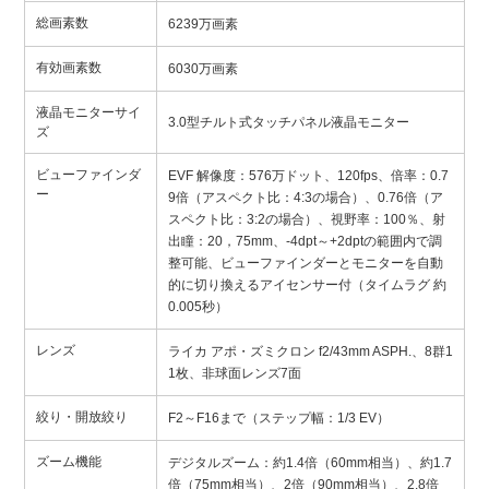
総画素数
6239万画素
有効画素数
6030万画素
液晶モニターサイ
3.0型チルト式タッチパネル液晶モニター
ズ
ビューファインダ
EVF 解像度：576万ドット、120fps、倍率：0.7
ー
9倍（アスペクト比：4:3の場合）、0.76倍（ア
スペクト比：3:2の場合）、視野率：100％、射
出瞳：20，75mm、-4dpt～+2dptの範囲内で調
整可能、ビューファインダーとモニターを自動
的に切り換えるアイセンサー付（タイムラグ 約
0.005秒）
レンズ
ライカ アポ・ズミクロン f2/43mm ASPH.、8群1
1枚、非球面レンズ7面
絞り・開放絞り
F2～F16まで（ステップ幅：1/3 EV）
ズーム機能
デジタルズーム：約1.4倍（60mm相当）、約1.7
倍（75mm相当）、2倍（90mm相当）、2.8倍