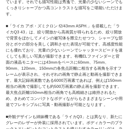
ています。それでも描写性能は秀逸で、光量の少ないシーンでも
くっきりシャープかつ高コントラストな描写をご堪能いただけま
す。
■「ライカ アポ・ズミクロン f2/43mm ASPH.」を搭載した「ラ
イカQ3 43」は、絞り開放から高画質が得られるため、絞り開放
で背景をぼかしてメインの被写体を際立たせつつ、シャープな部
分とボケの部分を美しく調和させた表現が可能です。高感度性能
にも優れており、光量の少ないシーンでシャッタースピードを速
くしても美しい写真が撮影できます。有機ELファインダーと背
面の液晶モニターには43mmをベースに60mm、75mm、
90mm、120mm、150mmの各焦点距離に相当する画角を示すフ
レームが表示され、それぞれの画角で静止画と動画を撮影できま
す。最大記録画素数である6000万画素であれば、例えば150mm
相当の画角で撮影しても約500万画素の静止画を撮影できます。
最大焦点距離150mm相当の画角でも高精細さは維持されるた
め、きわめてコンパクトなボディながらもさまざまなシーンや用
途でフレキシブルに写真・動画撮影が可能となります 。
■外観デザインも姉妹機である「ライカQ3」とは異なり、新たに
グレーのレザーが外装に採用されています。ボディカラーのブラ
ックとエレガントなコントラストを織りなすカラーリングは、ラ