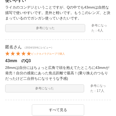
使いやすい
ライカのコンデジということですが、Qの中でも43mmは自然な
描写で使いやすいです。意外と軽いです。もうこのレンズ、と決
まっているのでガシガシ使っていきたいです。
参考になっ
参考になった
4人
た：
匿名
さん
（2024/10/4にレビュー）
ビックカメラグループで購入
43mm のQ3
28mmは自分にはちょっと広角で頭を抱えてたところに43mmが
発売！自分の感覚にあった焦点距離で最高！(乗り換えのつもり
だったけど二台持ちになりそうな予感)
参考になっ
参考になった
17人
た：
すべて見る