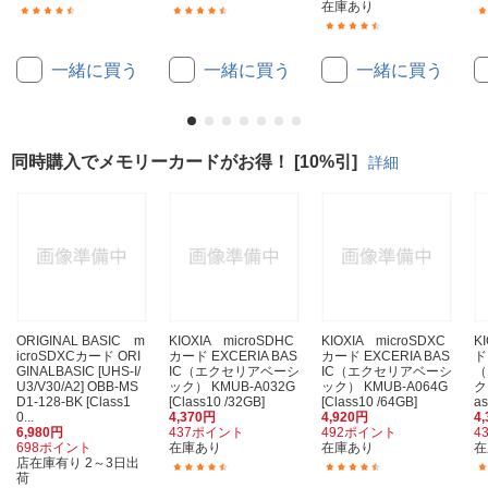
在庫あり
(361)
(146)
(119)
一緒に買う
一緒に買う
一緒に買う
同時購入でメモリーカードがお得！ [10%引]
詳細
ORIGINAL BASIC m
KIOXIA microSDHC
KIOXIA microSDXC
K
icroSDXCカード ORI
カード EXCERIA BAS
カード EXCERIA BAS
ド
GINALBASIC [UHS-I/
IC（エクセリアベーシ
IC（エクセリアベーシ
（
U3/V30/A2] OBB-MS
ック） KMUB-A032G
ック） KMUB-A064G
ク
D1-128-BK [Class1
[Class10 /32GB]
[Class10 /64GB]
as
0...
4,370円
4,920円
4
6,980円
437ポイント
492ポイント
4
698ポイント
在庫あり
在庫あり
在
店在庫有り 2～3日出
(276)
(201)
荷