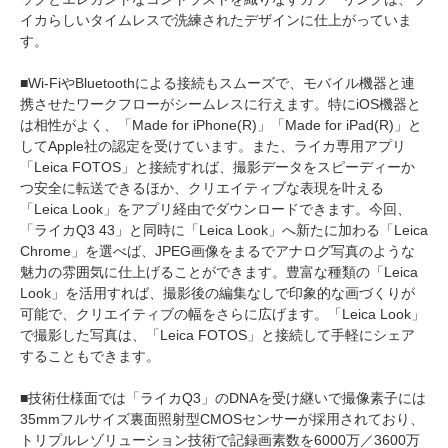
イカらしいタイムレスで洗練されたデザインに仕上がっていま
す。
■Wi-FiやBluetoothによる接続もスムーズで、モバイル機器と連
携させたワークフローがシームレスに行えます。特にiOS機器と
は相性がよく、「Made for iPhone(R)」「Made for iPad(R)」と
してApple社の認定を受けています。また、ライカ専用アプリ
「Leica FOTOS」と接続すれば、撮影データをスピーディーか
つ安全に転送できるほか、クリエイティブな表現を叶える
「Leica Look」をアプリ経由でダウンロードできます。今回、
「ライカQ3 43」と同時に「Leica Look」へ新たに加わる「Leica
Chrome」を選べば、JPEG画像をまるでアナログ写真のような
魅力の雰囲気に仕上げることができます。豊富な種類の「Leica
Look」を活用すれば、撮影後の編集なしで印象的な画づくりが
可能で、クリエイティブの幅をさらに広げます。「Leica Look」
で撮影した写真は、「Leica FOTOS」と接続して手軽にシェア
することもできます。
■技術仕様面では「ライカQ3」のDNAを受け継いで撮像素子には
35mmフルサイズ裏面照射型CMOSセンサーが採用されており、
トリプルレゾリューション技術で記録画素数を6000万／3600万