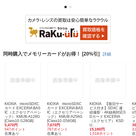
同時購入でメモリーカードがお得！ [20%引]
詳細
KIOXIA microSDXC
KIOXIA microSDXC
KIOXIA 【復旧サー
K
カード EXCERIA BAS
カード EXCERIA BAS
ビス付き】SDXC 連
ビ
IC（エクセリアベーシ
IC（エクセリアベーシ
続撮影・4K録画対応S
o
ック） KMUB-A128G
ック） KMUB-A256G
Dカード EXCERIA
ン
[Class10 /128GB]
[Class10 /256GB]
（エクセリア） KSD
ォ
5,470円
7,670円
U...
3
547ポイント
767ポイント
15,180円
3
在庫あり
在庫あり
1,518ポイント
在