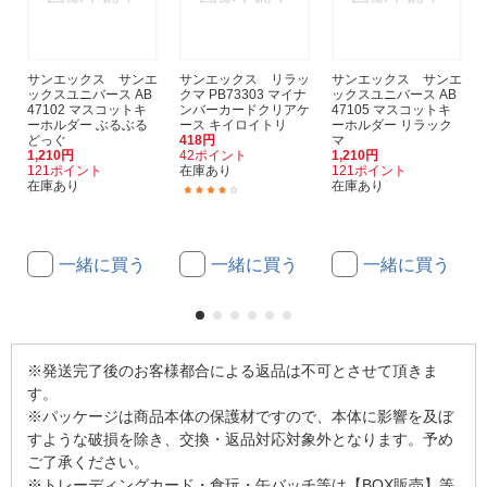
サンエックス サンエ
サンエックス リラッ
サンエックス サンエ
ックスユニバース AB
クマ PB73303 マイナ
ックスユニバース AB
47102 マスコットキ
ンバーカードクリアケ
47105 マスコットキ
ーホルダー ぶるぶる
ース キイロイトリ
ーホルダー リラック
どっぐ
418円
マ
1,210円
42ポイント
1,210円
121ポイント
在庫あり
121ポイント
在庫あり
在庫あり
(1)
一緒に買う
一緒に買う
一緒に買う
※発送完了後のお客様都合による返品は不可とさせて頂きま
す。
※パッケージは商品本体の保護材ですので、本体に影響を及ぼ
すような破損を除き、交換・返品対応対象外となります。予め
ご了承ください。
※トレーディングカード・食玩・缶バッチ等は【BOX販売】等