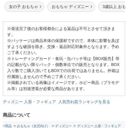
女の子 おもちゃ
おもちゃ ディズニー
3歳以上 おも
※発送完了後のお客様都合による返品は不可とさせて頂きま
す。
※パッケージは商品本体の保護材ですので、本体に影響を及ぼ
すような破損を除き、交換・返品対応対象外となります。予め
ご了承ください。
※トレーディングカード・食玩・缶バッチ等は【BOX販売】等
の記載がない限りパック・個数単位での販売となります。BOX
入り数でご購入頂いてもBOXでの出荷ではありません。外箱は
付属致しませんので予めご了承ください。
※掲載されている画像はイメージです。ホビー商品（プラモデ
ル等）は別途塗装が必要な商品があります。
ディズニー 人形・フィギュア 人気売れ筋ランキングを見る
商品について
ビー用品
おもちゃ（女児向け）
ディズニー
ディズニー 人形・フィギュア