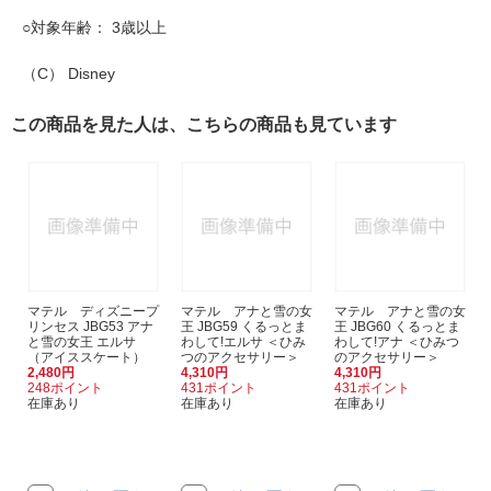
○対象年齢： 3歳以上
（C） Disney
この商品を見た人は、こちらの商品も見ています
マテル ディズニープ
マテル アナと雪の女
マテル アナと雪の女
リンセス JBG53 アナ
王 JBG59 くるっとま
王 JBG60 くるっとま
と雪の女王 エルサ
わして!エルサ ＜ひみ
わして!アナ ＜ひみつ
（アイススケート）
つのアクセサリー＞
のアクセサリー＞
2,480円
4,310円
4,310円
248ポイント
431ポイント
431ポイント
在庫あり
在庫あり
在庫あり