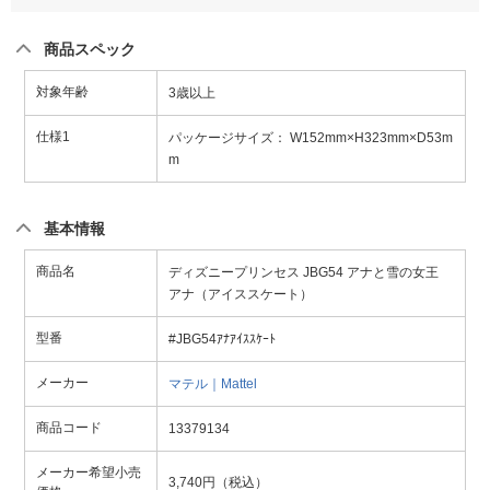
商品スペック
対象年齢
3歳以上
仕様1
パッケージサイズ： W152mm×H323mm×D53m
m
基本情報
商品名
ディズニープリンセス JBG54 アナと雪の女王
アナ（アイススケート）
型番
#JBG54ｱﾅｱｲｽｽｹｰﾄ
メーカー
マテル｜Mattel
商品コード
13379134
メーカー希望小売
3,740円（税込）