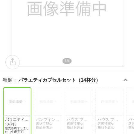
1/4
種類
：
バラエティカプセルセット（14杯分）
バラエティカ
パンプキン
ハウス ブレ
ハウス ブレ
パ
プセルセット
スパイス ラ
選択可能な
ンド（12杯
選択可能な
ンド（60杯
選択可能な
ス
選
1,450円
商品を表示
商品を表示
商品を表示
商
（14杯分）
テ（6杯分）
分）
分）
（
販売を終了しまし
た（生産完了）