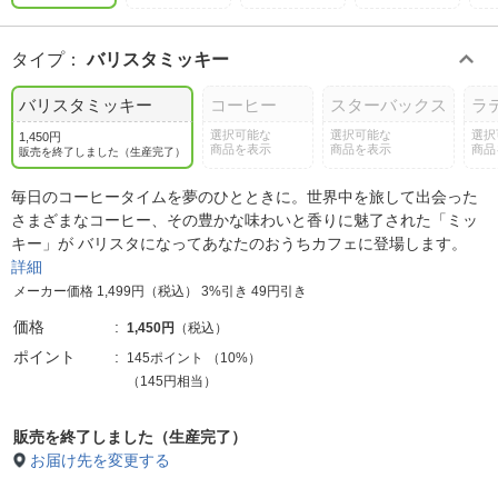
タイプ
：
バリスタミッキー
バリスタミッキー
コーヒー
スターバックス
ラ
選択可能な
選択可能な
選択
1,450円
商品を表示
商品を表示
商品
販売を終了しました（生産完了）
毎日のコーヒータイムを夢のひとときに。世界中を旅して出会った
さまざまなコーヒー、その豊かな味わいと香りに魅了された「ミッ
キー」が バリスタになってあなたのおうちカフェに登場します。
詳細
メーカー価格 1,499円（税込） 3%引き 49円引き
価格
1,450円
（税込）
ポイント
145ポイント
（
10%
）
（145円相当）
販売を終了しました（生産完了）
お届け先を変更する