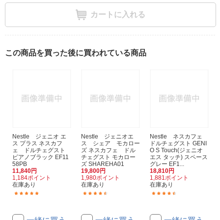
カートに入れる
この商品を買った後に買われている商品
Nestle ジェニオ エ
Nestle ジェニオエ
Nestle ネスカフェ
ス プラス ネスカフ
ス シェア モカロー
ドルチェグスト GENI
ェ ドルチェグスト
ズ ネスカフェ ドル
O S Touch(ジェニオ
ピアノブラック EF11
チェグスト モカロー
エス タッチ) スペース
58PB
ズ SHAREHA01
グレー EF1...
11,840円
19,800円
18,810円
1,184ポイント
1,980ポイント
1,881ポイント
在庫あり
在庫あり
在庫あり
(1)
(50)
(21)