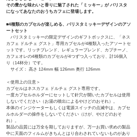
その豊かな味わいと香りに魅了された「ミッキー」が バリスタ
になってあなたのおうちカフェに登場します。
■
4種類のカプセルが楽しめる、バリスタミッキーデザインのアソ
ートセット
バリスタミッキーの限定デザインのギフトボックスに、「ネス
カフェ ドルチェ グスト」専用カプセルが4種類入ったアソートセ
ットです。リッチブレンド、レギュラーブレンド、カプチーノ、
カフェオレの4種類のカプセルが4つずつ入っており、計16個入
り（14杯分）です。
サイズ： 高さ 124mm 幅 126mm 奥行 126mm
＜使用上の注意＞
カプセルはネスカフェ ドルチェ グスト専用です。
一度カプセルホルダーにセットして針穴が開いたカプセルは使用
しないでください（お湯の噴出によるやけどのおそれ）。
本体のインジケーターもしくは電源スイッチの点滅中は、カプセ
ルホルダーの操作をしないでください（けが、やけどのおそ
れ）。
製品の品質には万全を期しておりますが、万一お買い求めの製品
中に天面のフィルムがきちんとはり合わされていないものがあり