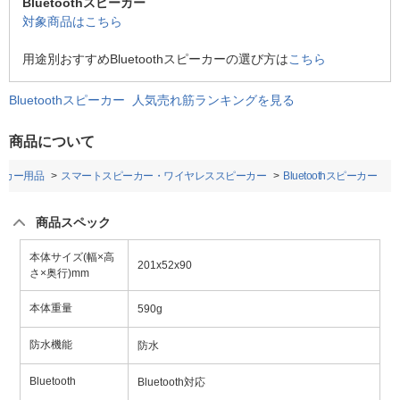
Bluetoothスピーカー
対象商品はこちら
用途別おすすめBluetoothスピーカーの選び方は
こちら
Bluetoothスピーカー 人気売れ筋ランキングを見る
商品について
・カー用品
スマートスピーカー・ワイヤレススピーカー
Bluetoothスピーカー
商品スペック
本体サイズ(幅×高
201x52x90
さ×奥行)mm
本体重量
590g
防水機能
防水
Bluetooth
Bluetooth対応