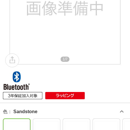
1/7
色
：
Sandstone