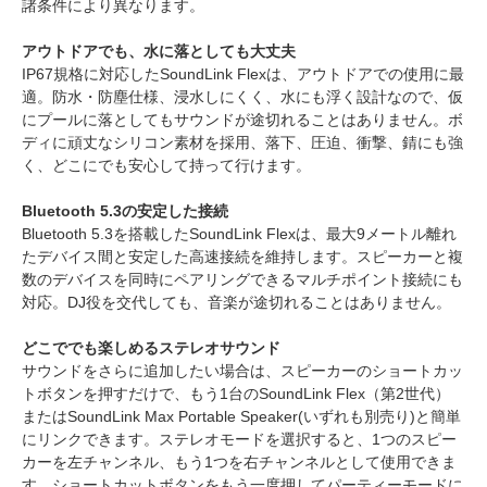
諸条件により異なります。
アウトドアでも、水に落としても大丈夫
IP67規格に対応したSoundLink Flexは、アウトドアでの使用に最
適。防水・防塵仕様、浸水しにくく、水にも浮く設計なので、仮
にプールに落としてもサウンドが途切れることはありません。ボ
ディに頑丈なシリコン素材を採用、落下、圧迫、衝撃、錆にも強
く、どこにでも安心して持って行けます。
Bluetooth 5.3の安定した接続
Bluetooth 5.3を搭載したSoundLink Flexは、最大9メートル離れ
たデバイス間と安定した高速接続を維持します。スピーカーと複
数のデバイスを同時にペアリングできるマルチポイント接続にも
対応。DJ役を交代しても、音楽が途切れることはありません。
どこででも楽しめるステレオサウンド
サウンドをさらに追加したい場合は、スピーカーのショートカッ
トボタンを押すだけで、もう1台のSoundLink Flex（第2世代）
またはSoundLink Max Portable Speaker(いずれも別売り)と簡単
にリンクできます。ステレオモードを選択すると、1つのスピー
カーを左チャンネル、もう1つを右チャンネルとして使用できま
す。ショートカットボタンをもう一度押してパーティーモードに