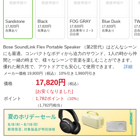
Sandstone
Black
FOG GRAY
Blue Dusk
TW
LU
17,820円
17,820円
17,820円
17,820円
17,
在庫あり
在庫あり
店在庫有り 2～3
在庫あり
店在
日出荷
日
Bose SoundLink Flex Portable Speaker （第2世代）はどんなシーン
にも最適。コンパクトなボディから迫力のサウンド。1人の時から仲
間と一緒の時まで、様々なシーンで音楽を楽しむことができます。
優れた耐久性で、アウトドアでも安心して使用できます。
詳細
メーカー価格 19,800円（税込） 10%引き 1,980円引き
17,820円
価格
（税込）
[お安くなりました]
ポイント
1,782ポイント
（
10%
）
（1,782円相当）