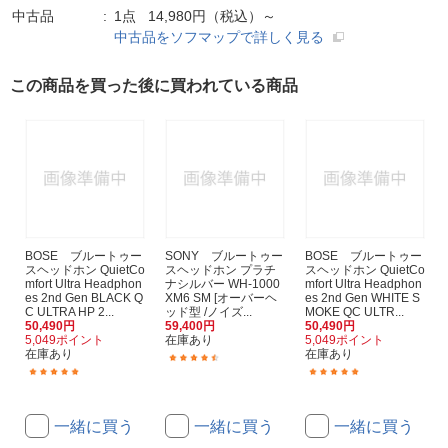
中古品
1点 14,980円（税込）～
中古品をソフマップで詳しく見る
この商品を買った後に買われている商品
BOSE ブルートゥー
SONY ブルートゥー
BOSE ブルートゥー
スヘッドホン QuietCo
スヘッドホン プラチ
スヘッドホン QuietCo
mfort Ultra Headphon
ナシルバー WH-1000
mfort Ultra Headphon
es 2nd Gen BLACK Q
XM6 SM [オーバーヘ
es 2nd Gen WHITE S
C ULTRA HP 2...
ッド型 /ノイズ...
MOKE QC ULTR...
50,490円
59,400円
50,490円
5,049ポイント
在庫あり
5,049ポイント
在庫あり
在庫あり
(63)
(98)
(98)
一緒に買う
一緒に買う
一緒に買う