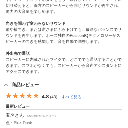
切り替えると、両方のスピーカーから同じサウンドが再生され、
迫力の大音量を楽しめます。
向きを問わず変わらないサウンド
縦や横向き、または逆さまにぶら下げても、最適なバランスでサ
ウンドを再生します。ボーズ独自のPositionIQテクノロジーがス
ピーカーの向きを感知して、音を自動で調整します。
外出先で通話
スピーカーに内蔵されたマイクで、どこででも通話することがで
きます。スマホがなくても、スピーカーから音声アシスタントに
アクセスできます。
商品レビュー
4.8
(
43
)
すべて見る
最新レビュー
匿名
さん
（2026/8/5にレビュー）
色：Blue Dusk