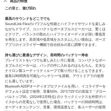
商品の特徴
この音と、遊び回れ
最高のサウンドをどこででも
SoundLink Flexのパワフルな性能とハイファイサウンドを楽しみ
ながらドライブ。コンパクトなポータブルスピーカーは、驚くほ
どクリア。バランスの取れたハイファイオーディオが深い重低音
を再生します。高音域や低音域をカスタムしたい場合は、ボーズ
アプリのイコライザー機能で自分好みの音に調整できます。
持ち運びに最適なデザイン、長時間のバッテリー寿命
プレイリストをいつでも楽しみたい方に最適。コンパクトなポー
タブルスピーカーは、バッグの中に入れるのはもちろん、丈夫な
ナイロン製ユーティリティループで取り付けることもできます。
最長12時間再生可能なバッテリー*を搭載、アウトドアでの使用
にも適しています。
Bluetooth A2DPオーディオプロファイルを用い、イコライザーを
デフォルト設定で使用、音量50%、20°C?25°Cの室温で「グロー
バルトップ50」(2024年2月時点) のトラックミックスを外部デバ
イスからの充電なしで使用した場合。バッテリーの持続時間は、
オーディオコンテンツ、音量、環境温度など、各ユーザーの使用