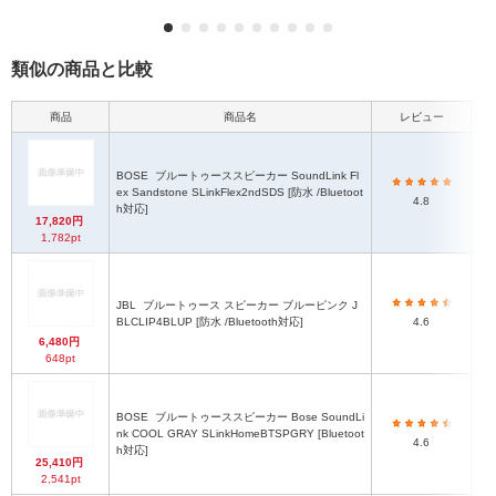
類似の商品と比較
商品
商品名
レビュー
本
BOSE
ブルートゥーススピーカー SoundLink Fl
ex Sandstone SLinkFlex2ndSDS [防水 /Bluetoot
4.8
h対応]
17,820円
1,782pt
JBL
ブルートゥース スピーカー ブルーピンク J
H1
BLCLIP4BLUP [防水 /Bluetooth対応]
4.6
6,480円
648pt
BOSE
ブルートゥーススピーカー Bose SoundLi
nk COOL GRAY SLinkHomeBTSPGRY [Bluetoot
4.6
h対応]
25,410円
2,541pt