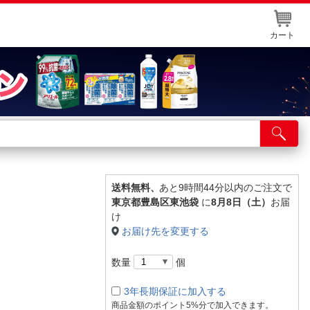
カート
店舗サービス
ット取り置き
イントカードWEB登録
送料無料、
あと9時間44分以内のご注文で
東京都豊島区東池袋
に
8月8日（土）
お届
舗情報・店舗一覧
け
お届け先を変更する
取り寄せ品入荷状況照会
数量
個
3年長期保証に加入する
商品金額のポイント5%分で加入できます。