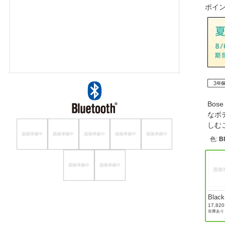
ポイ
ほしいもの
お知らせ
Bos
なボ
しむ
色
:
B
Black
17,82
在庫あり