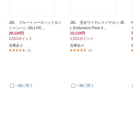
ヤ
JBL ブルートゥースヘッドホン
JBL 完全ワイヤレスイヤホン JB
シャンパン JBLLIVE...
L Endurance Peak 4...
26,120円
15,110円
2,612ポイント
1,511ポイント
在庫あり
在庫あり
(1)
(1)
一緒に買う
一緒に買う