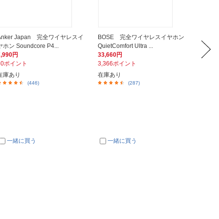
Anker Japan 完全ワイヤレスイ
BOSE 完全ワイヤレスイヤホン
SHO
ヤホン Soundcore P4...
QuietComfort Ultra ...
ン Open
7,990円
33,660円
27,88
80ポイント
3,366ポイント
2,78
在庫あり
在庫あり
在庫あ
(446)
(287)
一緒に買う
一緒に買う
一