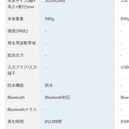
本体サイズ(幅×
201x52x90
216 
高さ×奥行)mm
本体重量
590g
890
感度(SN比)
-
-
再生周波数帯域
-
-
総合出力
-
-
入力プラグ/入力
-
USB
端子
防水機能
防水
-
Bluetooth
Bluetooth対応
Blu
Bluetoothクラス
-
-
再生時間
約12時間
約9