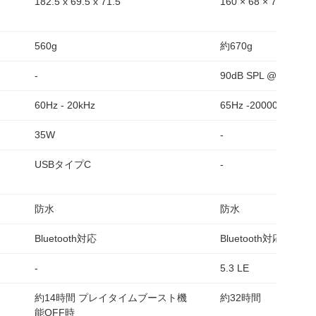
182.5 x 69.5 x 71.5
160 × 68 × 76.9 mm
560g
約670g
-
90dB SPL @ 1m
60Hz - 20kHz
65Hz -20000Hz
35W
-
USBタイプC
-
防水
防水
Bluetooth対応
Bluetooth対応
-
5.3 LE
約14時間 プレイタイムブースト機
約32時間
能OFF時