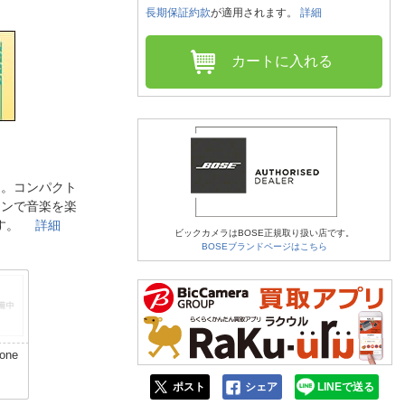
人窓口
長期保証約款
が適用されます。
詳細
R情報
カートに入れる
nglish / 中文
にも最適。コンパクト
ーンで音楽を楽
ます。
詳細
ビックカメラはBOSE正規取り扱い店です。
BOSEブランドページはこちら
one
円
ポスト
シェア
LINEで送る