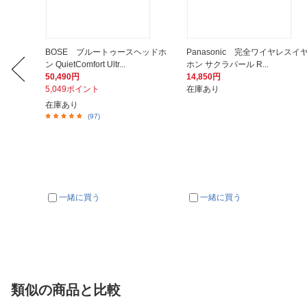
 MDR-
BOSE ブルートゥースヘッドホ
Panasonic 完全ワイヤレスイ
ン QuietComfort Ultr...
ホン サクラパール R...
50,490円
14,850円
5,049ポイント
在庫あり
在庫あり
(97)
一緒に買う
一緒に買う
類似の商品と比較