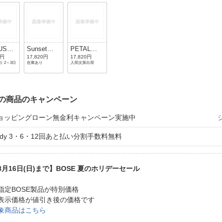
US
Sunset
PETAL
LOW
Peach
PINK
0円
17,820円
17,820円
 2～3日
在庫あり
入荷次第出荷
の商品のキャンペーン
ョッピングローン無金利キャンペーン実施中
aidy 3・6・12回あと払い分割手数料無料
8月16日(日)まで】BOSE 夏のホリデーセール
指定BOSE製品が特別価格
表示価格が値引き後の価格です
象商品はこちら