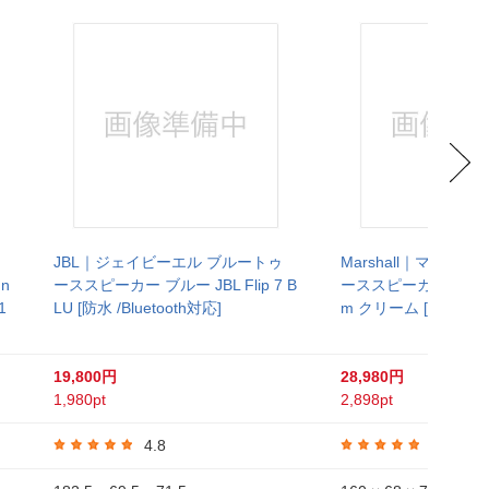
JBL｜ジェイビーエル ブルートゥ
Marshall｜マーシ
n
ーススピーカー ブルー JBL Flip 7 B
ーススピーカー Emberto
1
LU [防水 /Bluetooth対応]
m クリーム [防水 /Blu
19,800円
28,980円
1,980pt
2,898pt
4.8
4.8