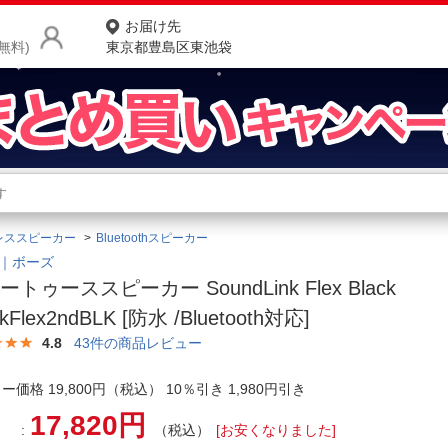
お届け先
無料)
東京都豊島区東池袋
商品をさがす
ランキングからさがす
ネ
レススピーカー
Bluetoothスピーカー
カテゴリ一覧からさがす
ポ
E｜ボーズ
ートゥーススピーカー SoundLink Flex Black
店
nkFlex2ndBLK [防水 /Bluetooth対応]
お
4.8
43
件の商品レビュー
お客様サポート
ー価格 19,800円（税込） 10％引き 1,980円引き
17,820円
ご利用ガイド
（税込）
[お安くなりました]