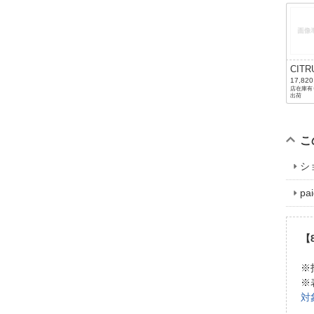
CITR
YEL
17,82
店在庫有り
出荷
こ
シ
p
【
※
※
対