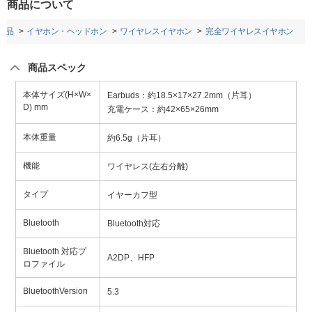
商品について
用品
イヤホン・ヘッドホン
ワイヤレスイヤホン
完全ワイヤレスイヤホン
商品スペック
本体サイズ(H×W×
Earbuds：約18.5×17×27.2mm（片耳）
D) mm
充電ケース：約42×65×26mm
本体重量
約6.5g（片耳）
機能
ワイヤレス(左右分離)
タイプ
イヤーカフ型
Bluetooth
Bluetooth対応
Bluetooth 対応プ
A2DP、HFP
ロファイル
BluetoothVersion
5.3