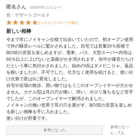
匿名
さん
（2026/7/5にレビュー）
色：デザートゴールド
ビックカメラグループで購入
新しい相棒
今まで常にノイキャン仕様で出歩いていたので、初オープン使用
で外の騒音レベルに驚かされました。自宅では音量20％前後で
BOSEの音質を楽しめますが、電車、バス、大型スーパー内等は
60％以上に上げないと楽曲がかき消されます。街中が爆音だらけ
だという事に気付かされました。始めの頃はダメだこりゃ、返品
を願いましたが、不可でした。仕方なく使用を続けると、使い分
け次第で星は5に変化しました。
自宅や近場の散歩、買い物ではもうこのオープンイヤーが欠かせ
ません。カナル型は耳の穴が痛い、痒い、ポロリ落ちるなど苦手
でしたが、このオープンイヤーで解消されました。
ノイキャンの無い世界で耳の穴を塞がず、BOSEの音質を楽しめ
る新しい相棒を手に入れました。
使い分けが肝要です。
参考になっ
参考になった
7人
た：