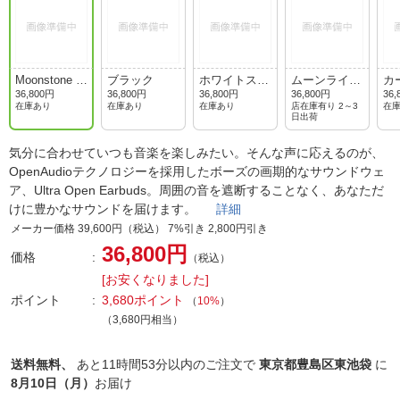
Moonstone Bl
ブラック
ホワイトスモ
ムーンライト
カ
ue
ーク
グレイ
ー
36,800円
36,800円
36,800円
36,800円
36,
在庫あり
在庫あり
在庫あり
店在庫有り 2～3
在
日出荷
気分に合わせていつも音楽を楽しみたい。そんな声に応えるのが、
OpenAudioテクノロジーを採用したボーズの画期的なサウンドウェ
ア、Ultra Open Earbuds。周囲の音を遮断することなく、あなただ
けに豊かなサウンドを届けます。
詳細
メーカー価格 39,600円（税込） 7%引き 2,800円引き
36,800円
価格
（税込）
[お安くなりました]
ポイント
3,680ポイント
（
10%
）
（3,680円相当）
送料無料、
あと
11時間53分以内
のご注文で
東京都豊島区東池袋
に
8月10日（月）
お届け