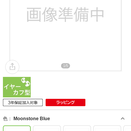
1/5
色
：
Moonstone Blue