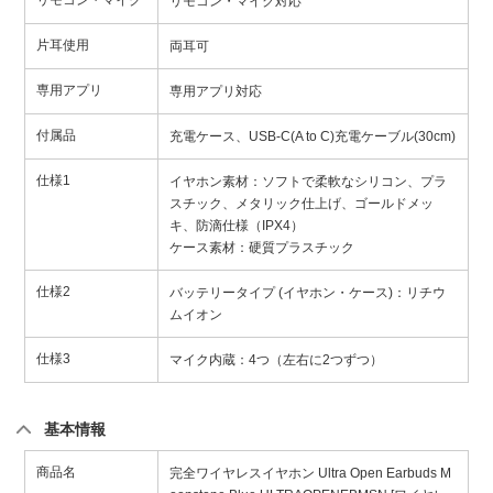
リモコン・マイク
リモコン・マイク対応
片耳使用
両耳可
専用アプリ
専用アプリ対応
付属品
充電ケース、USB-C(A to C)充電ケーブル(30cm)
仕様1
イヤホン素材：ソフトで柔軟なシリコン、プラ
スチック、メタリック仕上げ、ゴールドメッ
キ、防滴仕様（IPX4）
ケース素材：硬質プラスチック
仕様2
バッテリータイプ (イヤホン・ケース)：リチウ
ムイオン
仕様3
マイク内蔵：4つ（左右に2つずつ）
基本情報
商品名
完全ワイヤレスイヤホン Ultra Open Earbuds M