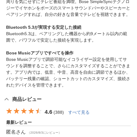
周りを気にせずにテレビ番組を満喫。Bose SimpleSyncテクノロ
ジーでイヤホンをボーズのスマートサウンドバーやスピーカーと
ペアリングすれば、自分の好きな音量でテレビを視聴できます。
Bluetooth 5.3が実現する安定した接続
Bluetooth5.3は、ペアリングした機器から約9メートル以内の範
囲で、パワフルで安定した接続を実現します。
Bose Musicアプリですべてを操作
Bose Musicアプリで調節可能なイコライザー設定を使用してサ
ウンドを調整することで、さらにカスタマイズすることができま
す。アプリ内では、低音、中音、高音を自由に調節できるほか、
バッテリー残量の確認、ショートカットのカスタマイズ、接続さ
れたデバイスを管理できます。
商品レビュー
4.6
(
388
)
すべて見る
最新レビュー
匿名
さん
（2026/8/3にレビュー）