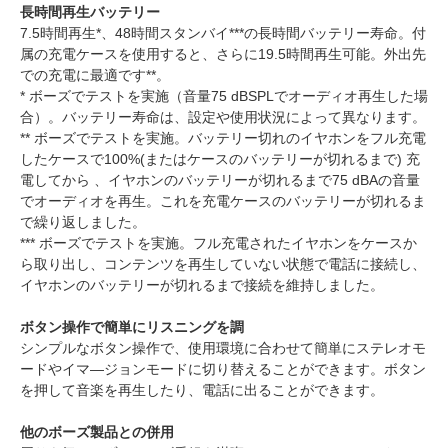
長時間再生バッテリー
7.5時間再生*、48時間スタンバイ***の長時間バッテリー寿命。付
属の充電ケースを使用すると、さらに19.5時間再生可能。外出先
での充電に最適です**。
* ボーズでテストを実施（音量75 dBSPLでオーディオ再生した場
合）。バッテリー寿命は、設定や使用状況によって異なります。
** ボーズでテストを実施。バッテリー切れのイヤホンをフル充電
したケースで100%(またはケースのバッテリーが切れるまで) 充
電してから 、イヤホンのバッテリーが切れるまで75 dBAの音量
でオーディオを再生。これを充電ケースのバッテリーが切れるま
で繰り返しました。
*** ボーズでテストを実施。フル充電されたイヤホンをケースか
ら取り出し、コンテンツを再生していない状態で電話に接続し、
イヤホンのバッテリーが切れるまで接続を維持しました。
ボタン操作で簡単にリスニングを調
シンプルなボタン操作で、使用環境に合わせて簡単にステレオモ
ードやイマ―ジョンモードに切り替えることができます。ボタン
を押して音楽を再生したり、電話に出ることができます。
他のボーズ製品との併用