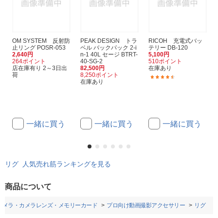
OM SYSTEM 反射防
PEAK DESIGN トラ
RICOH 充電式バッ
止リング POSR-053
ベル バックパック 2-i
テリー DB-120
2,640円
n-1 40L セージ BTRT-
5,100円
264ポイント
40-SG-2
510ポイント
店在庫有り 2～3日出
82,500円
在庫あり
荷
8,250ポイント
(5)
在庫あり
一緒に買う
一緒に買う
一緒に買う
リグ 人気売れ筋ランキングを見る
商品について
カメラ・カメラレンズ・メモリーカード
プロ向け動画撮影アクセサリー
リグ