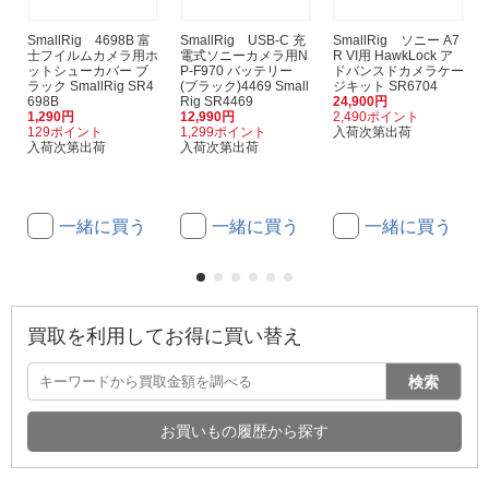
SmallRig 4698B 富
SmallRig USB-C 充
SmallRig ソニー A7
士フイルムカメラ用ホ
電式ソニーカメラ用N
R VI用 HawkLock ア
ットシューカバー ブ
P-F970 バッテリー
ドバンスドカメラケー
ラック SmallRig SR4
(ブラック)4469 Small
ジキット SR6704
698B
Rig SR4469
24,900円
1,290円
12,990円
2,490ポイント
129ポイント
1,299ポイント
入荷次第出荷
入荷次第出荷
入荷次第出荷
一緒に買う
一緒に買う
一緒に買う
買取を利用してお得に買い替え
検索
お買いもの履歴から探す