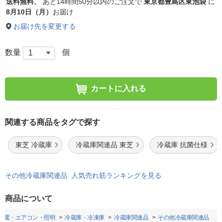
送料無料、
あと
14時間50分以内
のご注文で
東京都豊島区東池袋
に
8月10日（月）
お届け
お届け先を変更する
数量
個
カートに入れる
関連する商品をタグで探す
東芝 冷蔵庫
冷蔵庫関連品 東芝
冷蔵庫 抗菌仕様
その他冷蔵庫関連品 人気売れ筋ランキングを見る
商品について
家電・エアコン・照明
冷蔵庫・冷凍庫
冷蔵庫関連品
その他冷蔵庫関連品