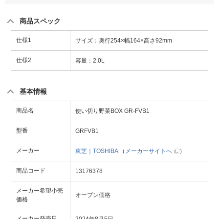
商品スペック
仕様1
サイズ：奥行254×幅164×高さ92mm
仕様2
容量：2.0L
基本情報
商品名
使い切り野菜BOX GR-FVB1
型番
GRFVB1
メーカー
東芝｜TOSHIBA
（
メーカーサイトへ
）
商品コード
13176378
メーカー希望小売
オープン価格
価格
メーカー発売日