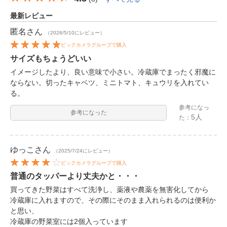
最新レビュー
匿名
さん
（2026/5/10にレビュー）
ビックカメラグループで購入
サイズもちょうどいい
イメージしたより、良い意味で小さい。冷蔵庫でまったく邪魔に
ならない。切ったキャベツ、ミニトマト、キュウリを入れてい
る。
参考になっ
参考になった
5人
た：
ゆっこ
さん
（2025/7/24にレビュー）
ビックカメラグループで購入
普通のタッパーより丈夫かと・・・
買ってきた野菜はすべて洗浄し、薬液や農薬を無害化してから
冷蔵庫に入れますので、その際にそのまま入れられるのは便利か
と思い、
冷蔵庫の野菜室には2個入っています