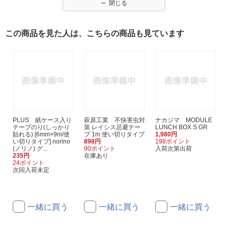
閉じる
この商品を見た人は、こちらの商品も見ています
PLUS 紙ケース入り
萩原工業 不快害虫対
ナカジマ MODULE
テープのり(しっかり
策 レイシス忌避テー
LUNCH BOX S GR
貼れる) [6mm×9m/使
プ 1m 使い切りタイプ
1,980円
い切りタイプ] norino
898円
198ポイント
(ノリノ) グ...
90ポイント
入荷次第出荷
235円
在庫あり
24ポイント
次回入荷未定
一緒に買う
一緒に買う
一緒に買う