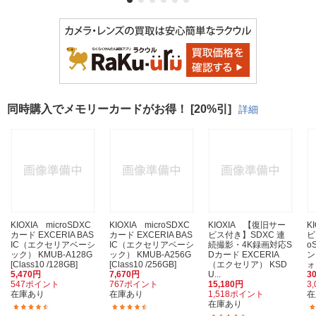
同時購入でメモリーカードがお得！ [20%引]
詳細
KIOXIA microSDXC
KIOXIA microSDXC
KIOXIA 【復旧サー
K
カード EXCERIA BAS
カード EXCERIA BAS
ビス付き】SDXC 連
ビ
IC（エクセリアベーシ
IC（エクセリアベーシ
続撮影・4K録画対応S
o
ック） KMUB-A128G
ック） KMUB-A256G
Dカード EXCERIA
ン
[Class10 /128GB]
[Class10 /256GB]
（エクセリア） KSD
ォ
5,470円
7,670円
U...
3
547ポイント
767ポイント
15,180円
3
在庫あり
在庫あり
1,518ポイント
在
在庫あり
(361)
(146)