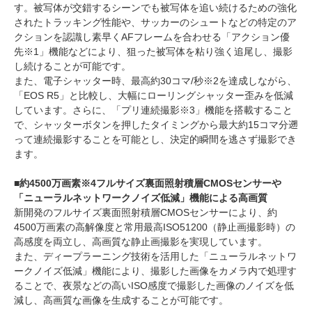
す。被写体が交錯するシーンでも被写体を追い続けるための強化
されたトラッキング性能や、サッカーのシュートなどの特定のア
クションを認識し素早くAFフレームを合わせる「アクション優
先※1」機能などにより、狙った被写体を粘り強く追尾し、撮影
し続けることが可能です。
また、電子シャッター時、最高約30コマ/秒※2を達成しながら、
「EOS R5」と比較し、大幅にローリングシャッター歪みを低減
しています。さらに、「プリ連続撮影※3」機能を搭載すること
で、シャッターボタンを押したタイミングから最大約15コマ分遡
って連続撮影することを可能とし、決定的瞬間を逃さず撮影でき
ます。
■約4500万画素※4フルサイズ裏面照射積層CMOSセンサーや
「ニューラルネットワークノイズ低減」機能による高画質
新開発のフルサイズ裏面照射積層CMOSセンサーにより、約
4500万画素の高解像度と常用最高ISO51200（静止画撮影時）の
高感度を両立し、高画質な静止画撮影を実現しています。
また、ディープラーニング技術を活用した「ニューラルネットワ
ークノイズ低減」機能により、撮影した画像をカメラ内で処理す
ることで、夜景などの高いISO感度で撮影した画像のノイズを低
減し、高画質な画像を生成することが可能です。