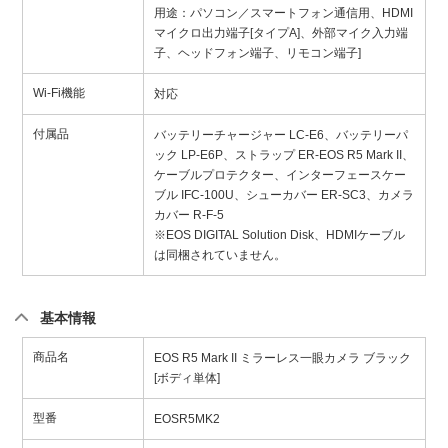
用途：パソコン／スマートフォン通信用、HDMI
マイクロ出力端子[タイプA]、外部マイク入力端
子、ヘッドフォン端子、リモコン端子]
Wi-Fi機能
対応
付属品
バッテリーチャージャー LC-E6、バッテリーパ
ック LP-E6P、ストラップ ER-EOS R5 Mark II、
ケーブルプロテクター、インターフェースケー
ブル IFC-100U、シューカバー ER-SC3、カメラ
カバー R-F-5
※EOS DIGITAL Solution Disk、HDMIケーブル
は同梱されていません。
基本情報
商品名
EOS R5 Mark II ミラーレス一眼カメラ ブラック
[ボディ単体]
型番
EOSR5MK2