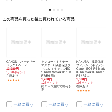
この商品を買った後に買われている商品
CANON バッテリー
ケンコー・トキナー
HAKUBA 液晶保護
パック LP-E6P
マスターG液晶保護フ
フィルム （キヤノン
13,980円
ィルム（ キャノンEO
Canon EOS R6 Mark I
1,398ポイント
S R6V/R6MarkIII/R6II/
II / R6 Mark II / R6V /
在庫あり
R7/R6 用）
R6 / R7 ...
1,280円
1,080円
(82)
128ポイント
108ポイント
約２～３週間で出荷予
在庫あり
定
(15)
一緒に買う
一緒に買う
一緒に買う