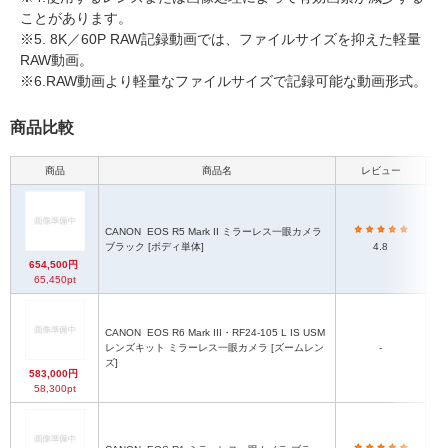
ことがあります。
※5. 8K／60P RAW記録動画では、ファイルサイズを抑えた軽量
RAW動画。
※6.RAW動画より軽量なファイルサイズで記録可能な動画形式。
商品比較
商品
商品名
レビュー
CANON
EOS R5 Mark II ミラーレス一眼カメラ
ブラック [ボディ単体]
4.8
654,500円
65,450pt
CANON
EOS R6 Mark III・RF24-105 L IS USM
レンズキット ミラーレス一眼カメラ [ズームレン
-
ズ]
583,000円
58,300pt