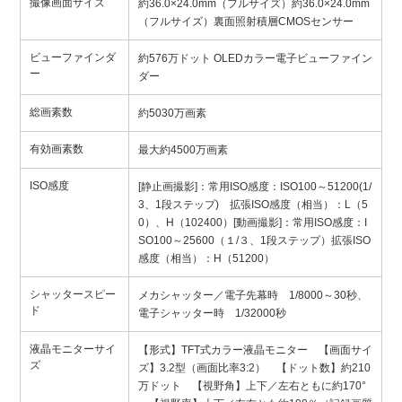
撮像画面サイズ
約36.0×24.0mm（フルサイズ）約36.0×24.0mm
（フルサイズ）裏面照射積層CMOSセンサー
ビューファインダ
約576万ドット OLEDカラー電子ビューファイン
ー
ダー
総画素数
約5030万画素
有効画素数
最大約4500万画素
ISO感度
[静止画撮影]：常用ISO感度：ISO100～51200(1/
3、1段ステップ) 拡張ISO感度（相当）：L（5
0）、H（102400）[動画撮影]：常用ISO感度：I
SO100～25600（１/３、1段ステップ）拡張ISO
感度（相当）：H（51200）
シャッタースピー
メカシャッター／電子先幕時 1/8000～30秒、
ド
電子シャッター時 1/32000秒
液晶モニターサイ
【形式】TFT式カラー液晶モニター 【画面サイ
ズ
ズ】3.2型（画面比率3:2） 【ドット数】約210
万ドット 【視野角】上下／左右ともに約170°