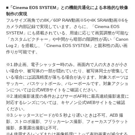
■「Cinema EOS SYSTEM」との機能共通化による本格的な映像
制作の実現
フルサイズ画角での8K／60P RAW動画※5や4K SRAW動画※6を
カメラ内部記録で実現しています。さらに、「Cinema EOS
SYSTEM」にも搭載されている、用途に応じて画質調整が可能な
「カスタムピクチャー」や中間から暗部の階調性が高い「Canon
Log 2」を搭載し、「Cinema EOS SYSTEM」と親和性の高い画
作りが可能です。
※1.静止画、電子シャッター時のみ。画面内で人の大きさが小さ
い場合や、被写体の一部が隠れていたり、被写体同士が密集して
いる場合には認識精度が落ちる場合があります。対象スポーツは
サッカー、バスケットボール、バレーボールです。対象アクショ
ンについては公式WEBサイトをご確認ください。
※2.連続撮影速度の条件およびサーボAF時に最高連続撮影速度に
対応するレンズについては、キヤノン公式WEBサイトをご確認
ください。
※3.シャッタースピードが0.5 秒より遅いときは不可。AEB 撮
影、ストロボ撮影、フリッカーレス撮影、フォーカスブラケット
撮影、多重露出撮影は不可。
※4.使用するレンズまたは画像処理によって有効画素が減少する