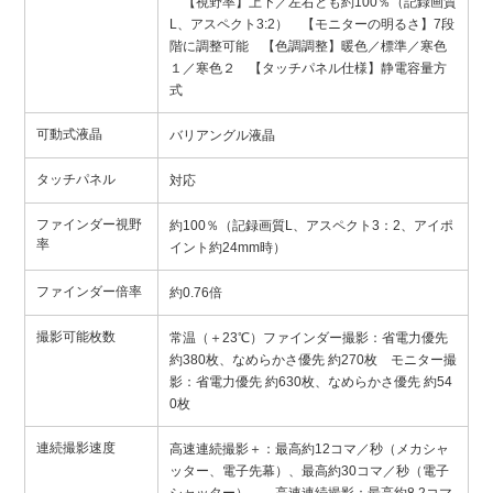
【視野率】上下／左右とも約100％（記録画質
L、アスペクト3:2） 【モニターの明るさ】7段
階に調整可能 【色調調整】暖色／標準／寒色
１／寒色２ 【タッチパネル仕様】静電容量方
式
可動式液晶
バリアングル液晶
タッチパネル
対応
ファインダー視野
約100％（記録画質L、アスペクト3：2、アイポ
率
イント約24mm時）
ファインダー倍率
約0.76倍
撮影可能枚数
常温（＋23℃）ファインダー撮影：省電力優先
約380枚、なめらかさ優先 約270枚 モニター撮
影：省電力優先 約630枚、なめらかさ優先 約54
0枚
連続撮影速度
高速連続撮影＋：最高約12コマ／秒（メカシャ
ッター、電子先幕）、最高約30コマ／秒（電子
シャッター） 高速連続撮影：最高約8.2コマ