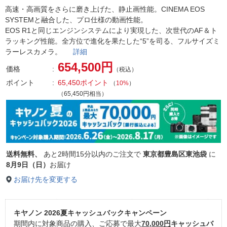
高速・高画質をさらに磨き上げた、静止画性能。CINEMA EOS
SYSTEMと融合した、プロ仕様の動画性能。
EOS R1と同じエンジンシステムにより実現した、次世代のAF＆ト
ラッキング性能。全方位で進化を果たした“5”を司る、フルサイズミ
ラーレスカメラ。
詳細
654,500円
価格
（税込）
ポイント
65,450ポイント
（
10%
）
（65,450円相当）
送料無料、
あと
2時間15分以内
のご注文で
東京都豊島区東池袋
に
8月9日（日）
お届け
お届け先を変更する
キヤノン 2026夏キャッシュバックキャンペーン
期間内に対象商品の購入、ご応募で最大
70,000円
キャッシュバ