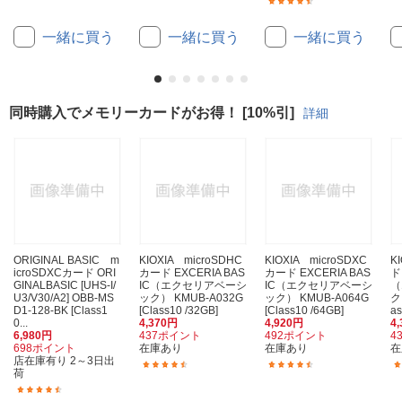
(119)
一緒に買う
一緒に買う
一緒に買う
同時購入でメモリーカードがお得！ [10%引]
詳細
ORIGINAL BASIC m
KIOXIA microSDHC
KIOXIA microSDXC
K
icroSDXCカード ORI
カード EXCERIA BAS
カード EXCERIA BAS
ド
GINALBASIC [UHS-I/
IC（エクセリアベーシ
IC（エクセリアベーシ
（
U3/V30/A2] OBB-MS
ック） KMUB-A032G
ック） KMUB-A064G
ク
D1-128-BK [Class1
[Class10 /32GB]
[Class10 /64GB]
as
0...
4,370円
4,920円
4
6,980円
437ポイント
492ポイント
4
698ポイント
在庫あり
在庫あり
在
店在庫有り 2～3日出
(276)
(201)
荷
(33)