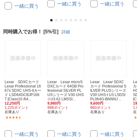
一緒に買う
一緒に買う
一緒に買う
同時購入でお得！ [5%引]
詳細
Lexar SDXCカード
Lexar Lexar microS
Lexar Lexar SDXC
L
Lexar Professional 16
DXCカード 64GB Pro
カード Professional S
カ
67x SDXC UHS-IIカー
fessional SILVER PL
ILVER PLUSシリーズ
HS
ド LSD64GCBJP166
USシリーズ V30 UHS
V30 UHS-I U3 LSDSI
S
7 [Class10 /64...
-I U3 A2 LMSSI...
PL064G-BNNNJ ...
[C
12,250円
9,980円
9,600円
1
1,225ポイント
998ポイント
960ポイント
1
在庫あり
在庫あり
在庫あり
在
(5)
一緒に買う
一緒に買う
一緒に買う