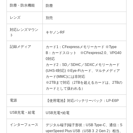
防塵・防水機能
防塵
レンズ
別売
対応レンズマウン
キヤノンRF
ト
記録メディア
カード1：CFexpressメモリーカード ※Type
B：カードスロット ※CFexpress2.0、VPG40
0対応
カード2：SD／SDHC／SDXCメモリーカード
(UHS-II対応) ※Eye-Fiカード、マルチメディア
カード(MMC)には非対応
※2TBまで対応（2TBを超えるカードは、2TBの
カードとして扱われる）
電源
【使用電池】対応バッテリーパック：LP-E6P
USB充電・給電
USB充電+給電
インターフェース
デジタル端子[端子形状：USB Type-C、通信：S
uperSpeed Plus USB（USB 3 .2 Gen 2）相当、