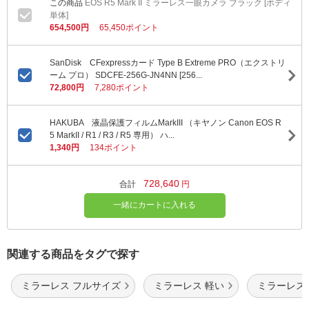
EOS R5 Mark II ミラーレス一眼カメラ ブラック [ボディ
単体]
654,500円
65,450ポイント
SanDisk CFexpressカード Type B Extreme PRO（エクストリ
ーム プロ） SDCFE-256G-JN4NN [256...
72,800円
7,280ポイント
HAKUBA 液晶保護フィルムMarkIII （キヤノン Canon EOS R
5 MarkII / R1 / R3 / R5 専用） ハ...
1,340円
134ポイント
728,640
合計
円
一緒にカートに入れる
関連する商品をタグで探す
ミラーレス フルサイズ
ミラーレス 軽い
ミラーレス