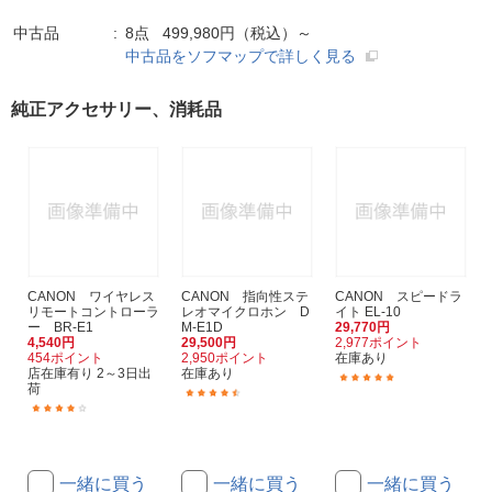
中古品
8点 499,980円（税込）～
中古品をソフマップで詳しく見る
純正アクセサリー、消耗品
CANON ワイヤレス
CANON 指向性ステ
CANON スピードラ
リモートコントローラ
レオマイクロホン D
イト EL-10
ー BR-E1
M-E1D
29,770円
4,540円
29,500円
2,977ポイント
454ポイント
2,950ポイント
在庫あり
店在庫有り 2～3日出
在庫あり
(9)
荷
(8)
(54)
一緒に買う
一緒に買う
一緒に買う