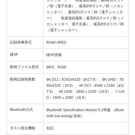
／秒（電子先幕）、最高約6.0コマ／秒（メカシ
ャッター）、最高約15コマ／秒（電子シャッタ
ー） 低速連続撮影：最高約3.0コマ／秒（メ
カシャッター、電子先幕）、最高約5.0コマ／秒
（電子シャッター）
記録画像形式
RAW+JPEG
瞳AF
瞳AF搭載
動画ファイル形式
MP4、RAW
動画記録画素数
8K DCI：8192x4320（約17:9）、8K UHD：76
80x4320（16:9）、4K DCI：4096ｘ2160（約1
7:9）、4K UHD：3840ｘ2160（16:9）、フルH
D：1920ｘ1080（16:9）
Bluetooth方式
Bluetooth Specification Version 5.3準拠 （Bluet
ooth low energy 技術）
ダスト除去機能
対応