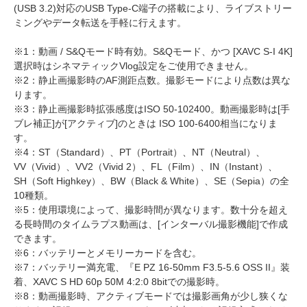
(USB 3.2)対応のUSB Type-C端子の搭載により、ライブストリー
ミングやデータ転送を手軽に行えます。
※1：動画 / S&Qモード時有効。S&Qモード、かつ [XAVC S-I 4K]
選択時はシネマティックVlog設定をご使用できません。
※2：静止画撮影時のAF測距点数。撮影モードにより点数は異な
ります。
※3：静止画撮影時拡張感度はISO 50-102400。動画撮影時は[手
ブレ補正]が[アクティブ]のときは ISO 100-6400相当になりま
す。
※4：ST（Standard）、PT（Portrait）、NT（Neutral）、
VV（Vivid）、VV2（Vivid 2）、FL（Film）、IN（Instant）、
SH（Soft Highkey）、BW（Black & White）、SE（Sepia）の全
10種類。
※5：使用環境によって、撮影時間が異なります。数十分を超え
る長時間のタイムラプス動画は、[インターバル撮影機能]で作成
できます。
※6：バッテリーとメモリーカードを含む。
※7：バッテリー満充電、『E PZ 16-50mm F3.5-5.6 OSS II』装
着、XAVC S HD 60p 50M 4:2:0 8bitでの撮影時。
※8：動画撮影時、アクティブモードでは撮影画角が少し狭くな