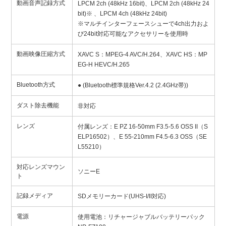
動画音声記録方式
LPCM 2ch (48kHz 16bit)、LPCM 2ch (48kHz 24
bit)※ 、LPCM 4ch (48kHz 24bit)
※マルチインターフェースシューで4ch出力およ
び24bit対応可能なアクセサリーを使用時
動画映像圧縮方式
XAVC S：MPEG-4 AVC/H.264、XAVC HS：MP
EG-H HEVC/H.265
Bluetooth方式
● (Bluetooth標準規格Ver.4.2 (2.4GHz帯))
ダスト除去機能
非対応
レンズ
付属レンズ：E PZ 16-50mm F3.5-5.6 OSS II（S
ELP16502）、E 55-210mm F4.5-6.3 OSS（SE
L55210）
対応レンズマウン
ソニーE
ト
記録メディア
SDメモリーカード(UHS-I/II対応)
電源
使用電池：リチャージャブルバッテリーパック