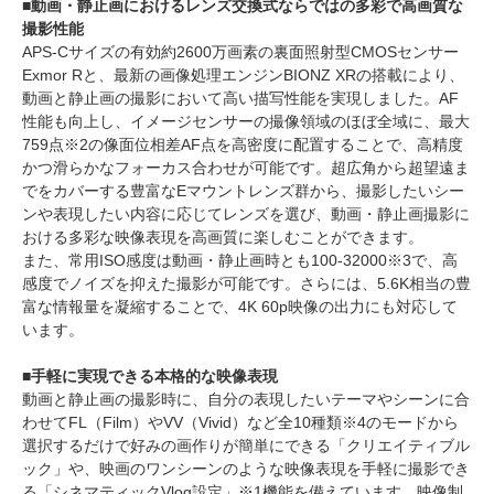
■動画・静止画におけるレンズ交換式ならではの多彩で高画質な
撮影性能
APS-Cサイズの有効約2600万画素の裏面照射型CMOSセンサー
Exmor Rと、最新の画像処理エンジンBIONZ XRの搭載により、
動画と静止画の撮影において高い描写性能を実現しました。AF
性能も向上し、イメージセンサーの撮像領域のほぼ全域に、最大
759点※2の像面位相差AF点を高密度に配置することで、高精度
かつ滑らかなフォーカス合わせが可能です。超広角から超望遠ま
でをカバーする豊富なEマウントレンズ群から、撮影したいシー
ンや表現したい内容に応じてレンズを選び、動画・静止画撮影に
おける多彩な映像表現を高画質に楽しむことができます。
また、常用ISO感度は動画・静止画時とも100-32000※3で、高
感度でノイズを抑えた撮影が可能です。さらには、5.6K相当の豊
富な情報量を凝縮することで、4K 60p映像の出力にも対応して
います。
■手軽に実現できる本格的な映像表現
動画と静止画の撮影時に、自分の表現したいテーマやシーンに合
わせてFL（Film）やVV（Vivid）など全10種類※4のモードから
選択するだけで好みの画作りが簡単にできる「クリエイティブル
ック」や、映画のワンシーンのような映像表現を手軽に撮影でき
る「シネマティックVlog設定」※1機能を備えています。映像制