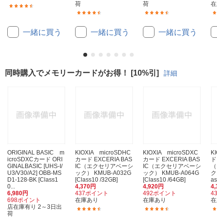
荷
荷
在
(359)
(37)
(146)
一緒に買う
一緒に買う
一緒に買う
同時購入でメモリーカードがお得！ [10%引]
詳細
ORIGINAL BASIC m
KIOXIA microSDHC
KIOXIA microSDXC
K
icroSDXCカード ORI
カード EXCERIA BAS
カード EXCERIA BAS
ド
GINALBASIC [UHS-I/
IC（エクセリアベーシ
IC（エクセリアベーシ
（
U3/V30/A2] OBB-MS
ック） KMUB-A032G
ック） KMUB-A064G
ク
D1-128-BK [Class1
[Class10 /32GB]
[Class10 /64GB]
as
0...
4,370円
4,920円
4
6,980円
437ポイント
492ポイント
4
698ポイント
在庫あり
在庫あり
在
店在庫有り 2～3日出
(275)
(201)
荷