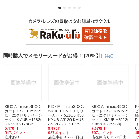
同時購入でメモリーカードがお得！ [20%引]
詳細
KIOXIA microSDXC
KIOXIA microSDXC/
KIOXIA microSDXC
K
カード EXCERIA BAS
SDHC UHS-1 メモリ
カード EXCERIA BAS
ビ
IC（エクセリアベーシ
ーカード 512GB R50
IC（エクセリアベーシ
続
ック） KMUB-A128G
KMUB-A512G KMUB-
ック） KMUB-A256G
D
[Class10 /128GB]
A512G [Class10 /51...
[Class10 /256GB]
（
5,470円
9,870円
7,670円
U.
547ポイント
987ポイント
767ポイント
1
在庫あり
店在庫有り 2～3日出
店在庫有り 2～3日出
1