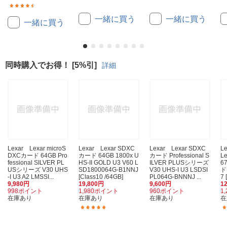
(33)
一緒に買う
一緒に買う
一緒に買う
同時購入でお得！ [5%引]
詳細
Lexar Lexar microS
Lexar Lexar SDXC
Lexar Lexar SDXC
L
DXCカード 64GB Pro
カード 64GB 1800x U
カード Professional S
Le
fessional SILVER PL
HS-II GOLD U3 V60 L
ILVER PLUSシリーズ
6
USシリーズ V30 UHS
SD1800064G-B1NNJ
V30 UHS-I U3 LSDSI
ド
-I U3 A2 LMSSI...
[Class10 /64GB]
PL064G-BNNNJ ...
7 
9,980円
19,800円
9,600円
1
998ポイント
1,980ポイント
960ポイント
1
在庫あり
在庫あり
在庫あり
在
(6)