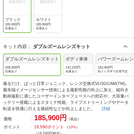
ブラック
ホワイト
185,900円
185,900円
在庫あり
在庫あり
キット内容
：
ダブルズームレンズキット
ダブルズームレンズキット
ボディ単体
パワーズームレン
185,900円
142,220円
163,900円
在庫あり
在庫あり
約１ヶ月半で出荷予定
撮るだけ、ぱっと日常ジェニック。レンズ交換式VLOGCAM(TM)。
最先端イメージセンサー技術による撮影性能の向上に加え、縦向き
動画撮影に適したユーザーインターフェースへの対応や、大容量バ
ッテリー搭載によるスタミナ性能、ライブストリーミングやデータ
転送を快適に行える接続性などが向上しました。
詳細
185,900円
価格
（税込）
ポイント
18,590ポイント
（
10%
）
（18,590円相当）