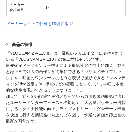
メーカー
1年
保証年数
メーカーサイトで仕様を確認する
商品の特徴
『VLOGCAM ZV-E10 II』は、幅広いクリエイターに支持されて
いる『VLOGCAM ZV-E10』の第二世代モデルです。
最先端イメージセンサー技術による撮影性能の向上に加え、動画
と静止画で好みの画作りが簡単にできる「クリエイティブルッ
ク」や、映画のワンシーンのような表現で撮影できる「シネマテ
ィックVlog設定」※1機能などの搭載によって、より手軽に本格
的な映像表現ができるようになりました。
加えて、近年SNS投稿で主流となっている縦向き動画撮影に適し
たユーザーインターフェースへの対応や、大容量バッテリー搭載
によるスタミナ性能の向上、ライブストリーミングやデータ転送
を快適に行える接続性の向上などを図り、快適な動画と静止画の
撮影が可能です。