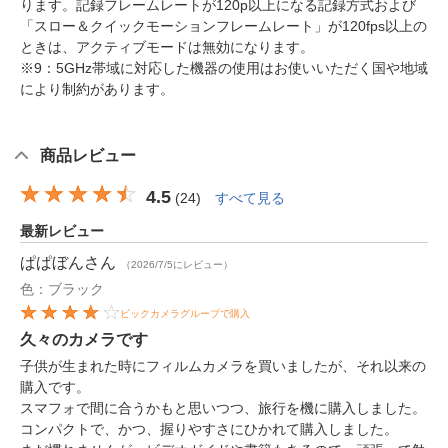
ります。記録フレームレートが120p以上になる記録方式および
「スロー＆クイックモーションフレームレート」が120fps以上の
ときは、アクティブモードは無効になります。
※9：5GHz帯域に対応した機器の使用はお使いいただく国や地域
により制約があります。
商品レビュー
4.5
(
24
)
すべて見る
最新レビュー
ぱぱぼん
さん
（2026/7/5にレビュー）
色：ブラック
ビックカメラグループで購入
久々のカメラです
子供が生まれた時にフィルムカメラを買いましたが、それ以来の
購入です。
スマフォで間に合うかもと思いつつ、旅行を機に購入しました。
コンパクトで、かつ、握りやすさにひかれて購入しました。