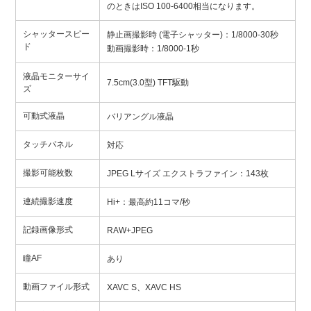
のときはISO 100-6400相当になります。
シャッタースピー
静止画撮影時 (電子シャッター)：1/8000-30秒
ド
動画撮影時：1/8000-1秒
液晶モニターサイ
7.5cm(3.0型) TFT駆動
ズ
可動式液晶
バリアングル液晶
タッチパネル
対応
撮影可能枚数
JPEG Lサイズ エクストラファイン：143枚
連続撮影速度
Hi+：最高約11コマ/秒
記録画像形式
RAW+JPEG
瞳AF
あり
動画ファイル形式
XAVC S、XAVC HS