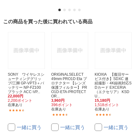
この商品を買った後に買われている商品
SONY ワイヤレスシ
ORIGINALSELECT
KIOXIA 【復旧サー
ューティンググリッ
49mm PRO1D Eta プ
ビス付き】SDXC 連
プ/三脚 GP-VPT3＋バ
ロテクター 【レンズ
続撮影・4K録画対応S
ッテリー NP-FZ100
保護フィルター】 PR
Dカード EXCERIA
ブラック ACC-VP...
O1D-ETA-PROTECT
（エクセリア） KSD
22,000円
OR...
U...
2,200ポイント
3,960円
15,180円
在庫あり
396ポイント
1,518ポイント
在庫あり
在庫あり
(5)
(73)
(119)
一緒に買う
一緒に買う
一緒に買う