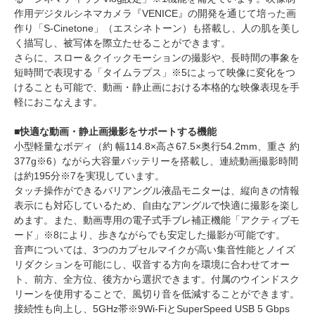
作用デジタルシネマカメラ『VENICE』の開発を通じて培った画
作り「S-Cinetone」（エスシネトーン）も搭載し、人の肌を美し
く描写し、被写体を際立たせることができます。
さらに、スロー＆クイックモーションの撮影や、長時間の事象を
短時間で表現する「タイムラプス」※5によって映像に変化をつ
けることも可能で、動画・静止画における本格的な映像表現を手
軽におこなえます。
■快適な動画・静止画撮影をサポートする機能
小型軽量なボディ（約 幅114.8×高さ67.5×奥行54.2mm、重さ 約
377g※6）ながら大容量バッテリーを搭載し、連続動画撮影時間
は約195分※7を実現しています。
タッチ操作ができるバリアングル液晶モニターは、縦向きの情報
表示にも対応しているため、自由なアングルで快適に撮影を楽し
めます。また、動画専用の電子式手ブレ補正機能「アクティブモ
ード」※8により、歩きながらでも安定した撮影が可能です。
音声については、3つのカプセルマイクが高い集音性能とノイズ
リダクションを可能にし、収音する方向を環境に合わせてオー
ト、前方、全方位、後方から選択できます。付属のウインドスク
リーンを使用することで、風切り音を低減することができます。
接続性も向上し、5GHz帯※9Wi-FiとSuperSpeed USB 5 Gbps