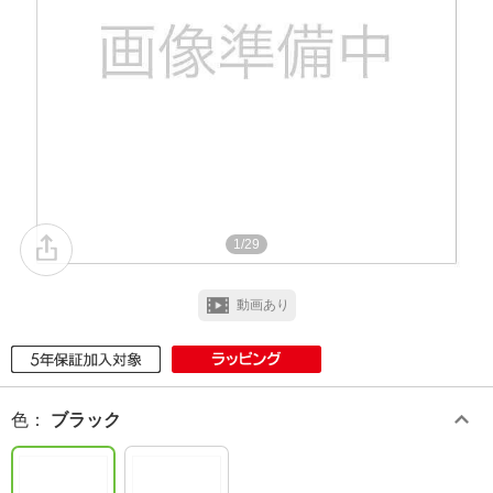
1/29
動画あり
色
：
ブラック