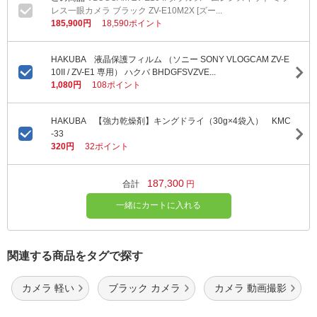
レス一眼カメラ ブラック ZV-E10M2X [ズー...
185,900円
18,590ポイント
HAKUBA 液晶保護フィルム （ソニー SONY VLOGCAM ZV-E
10II / ZV-E1 専用） ハクバ BHDGFSVZVE...
1,080円
108ポイント
HAKUBA 【強力乾燥剤】キングドライ（30g×4袋入） KMC
-33
320円
32ポイント
187,300
合計
円
一緒にカートに入れる
関連する商品をタグで探す
カメラ 軽い
ブラック カメラ
カメラ 動画撮影