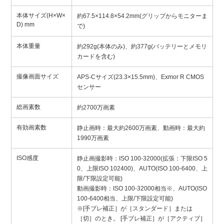
本体サイズ(H×W×
約67.5×114.8×54.2mm(グリップからモニターま
D) mm
で)
本体重量
約292g(本体のみ)、約377g(バッテリーとメモリ
カードを含む)
撮像画面サイズ
APS-Cサイズ(23.3×15.5mm)、Exmor R CMOS
センサー
総画素数
約2700万画素
有効画素数
静止画時：最大約2600万画素、動画時：最大約
1990万画素
ISO感度
静止画撮影時：ISO 100-32000(拡張：下限ISO 5
0、上限ISO 102400)、AUTO(ISO 100-6400、上
限/下限設定可能)
動画撮影時：ISO 100-32000相当※、AUTO(ISO
100-6400相当、上限/下限設定可能)
※[手ブレ補正］が［スタンダード］または
［切］のとき。 [手ブレ補正］が［アクティブ］