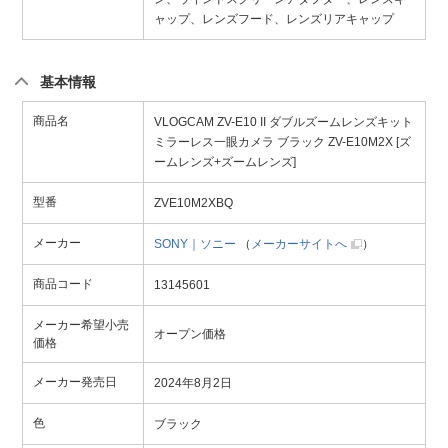
ャップ、レンズフード、レンズリアキャップ
基本情報
商品名
VLOGCAM ZV-E10 II ダブルズームレンズキット
ミラーレス一眼カメラ ブラック ZV-E10M2X [ズ
ームレンズ+ズームレンズ]
型番
ZVE10M2XBQ
メーカー
SONY｜ソニー
（
メーカーサイトへ
）
商品コード
13145601
メーカー希望小売
オープン価格
価格
メーカー発売日
2024年8月2日
色
ブラック