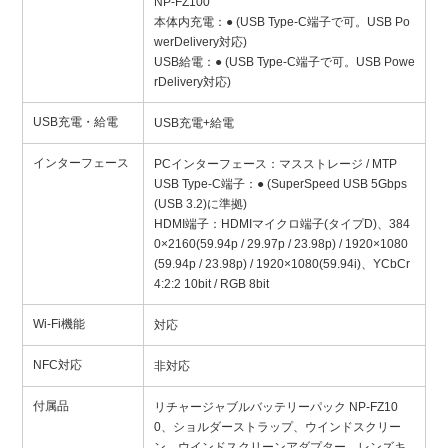
NP-FZ100
本体内充電：● (USB Type-C端子で可。USB Po
werDelivery対応)
USB給電：● (USB Type-C端子で可。USB Powe
rDelivery対応)
USB充電・給電
USB充電+給電
インターフェース
PCインターフェース：マスストレージ / MTP
USB Type-C端子：● (SuperSpeed USB 5Gbps
(USB 3.2)に準拠)
HDMI端子：HDMIマイクロ端子(タイプD)、384
0×2160(59.94p / 29.97p / 23.98p) / 1920×1080
(59.94p / 23.98p) / 1920×1080(59.94i)、YCbCr
4:2:2 10bit / RGB 8bit
Wi-Fi機能
対応
NFC対応
非対応
付属品
リチャージャブルバッテリーパック NP-FZ10
0、ショルダーストラップ、ウインドスクリー
ン、ウインドスクリーンアダプター、レンズキ