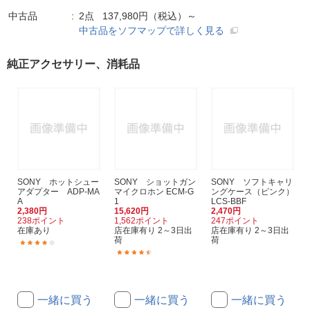
中古品
2点 137,980円（税込）～
中古品をソフマップで詳しく見る
純正アクセサリー、消耗品
SONY ホットシュー
SONY ショットガン
SONY ソフトキャリ
アダプター ADP-MA
マイクロホン ECM-G
ングケース（ピンク）
A
1
LCS-BBF
2,380円
15,620円
2,470円
238ポイント
1,562ポイント
247ポイント
在庫あり
店在庫有り 2～3日出
店在庫有り 2～3日出
荷
荷
(12)
(14)
一緒に買う
一緒に買う
一緒に買う