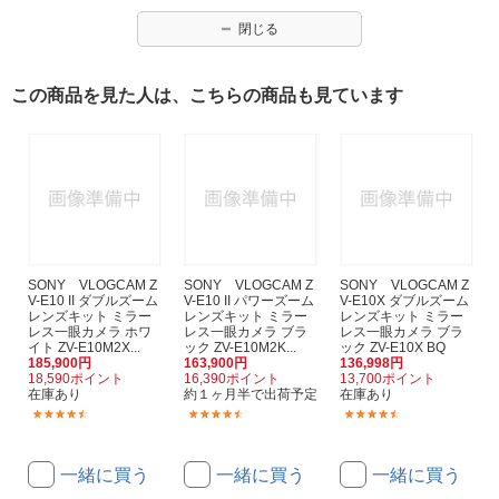
閉じる
この商品を見た人は、こちらの商品も見ています
SONY VLOGCAM Z
SONY VLOGCAM Z
SONY VLOGCAM Z
V-E10 II ダブルズーム
V-E10 II パワーズーム
V-E10X ダブルズーム
レンズキット ミラー
レンズキット ミラー
レンズキット ミラー
レス一眼カメラ ホワ
レス一眼カメラ ブラ
レス一眼カメラ ブラ
イト ZV-E10M2X...
ック ZV-E10M2K...
ック ZV-E10X BQ
185,900円
163,900円
136,998円
18,590ポイント
16,390ポイント
13,700ポイント
在庫あり
約１ヶ月半で出荷予定
在庫あり
(24)
(23)
(2)
一緒に買う
一緒に買う
一緒に買う