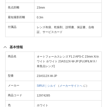
焦点距離
23mm
最短撮影距離
0.3m
付属品
レンズ布袋、乾燥剤、説明書、保証書、合格
証、サービスカード
基本情報
商品名
オートフォーカスレンズ F1.2 APS-C 23mm X/ホ
ワイト ホワイト 23AS12X-W-JP [FUJIFILM X /
単焦点レンズ]
型番
23AS12X-W-JP
メーカー
SIRUI｜シルイ
（
メーカーサイトへ
）
商品コード
12974285
色
ホワイト