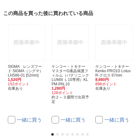
この商品を買った後に買われている商品
SIGMA レンズフー
ケンコー・トキナー
ケンコー・トキナー
ド SIGMA（シグマ）
マスターG液晶保護フ
Kenko PRO1D Lotus
LH586-01 [52mm]
ィルム（パナソニック
R-クロス 67mm
1,520円
LUMIX Ｌ10専用）KL
8,980円
152ポイント
PM-PAL10
898ポイント
在庫あり
1,280円
在庫あり
128ポイント
約２～３週間で出荷予
定
一緒に買う
一緒に買う
一緒に買う