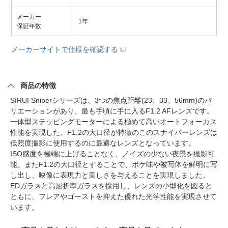
メーカー
1年
保証年数
メーカーサイトで仕様を確認する
商品の特徴
SIRUI Sniperシリーズは、3つの焦点距離(23、33、56mm)のバ
リエーションがあり、最も手頃に手に入るF1.2 AFレンズです。
一体型ステッピングモーターによる極めて高いオートフォーカス
性能を実現した、F1.2の大口径が特徴のこのスナイパーレンズは
低照度撮影に使用するのに最適なレンズとなっています。
ISO感度を極端に上げることなく、ノイズの少ない夜景を撮影可
能。またF1.2の大口径とすることで、ボケ味や被写体を鮮明に写
し出し、映像に表現力と美しさを与えることを実現しました。
EDガラスと高屈折率ガラスを採用し、レンズの小型化を図ると
ともに、フレアやゴーストを抑えた優れた光学性能を実現させて
います。