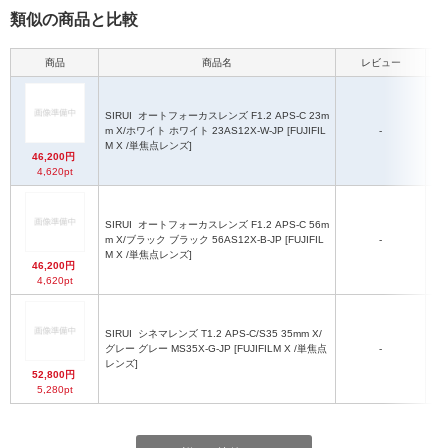
類似の商品と比較
商品
商品名
レビュー
SIRUI
オートフォーカスレンズ F1.2 APS-C 23m
長
m X/ホワイト ホワイト 23AS12X-W-JP [FUJIFIL
-
端
M X /単焦点レンズ]
面
46,200円
4,620pt
SIRUI
オートフォーカスレンズ F1.2 APS-C 56m
長
m X/ブラック ブラック 56AS12X-B-JP [FUJIFIL
-
端
M X /単焦点レンズ]
面
46,200円
4,620pt
最
SIRUI
シネマレンズ T1.2 APS-C/S35 35mm X/
長
グレー グレー MS35X-G-JP [FUJIFILM X /単焦点
-
端
レンズ]
面
52,800円
5,280pt