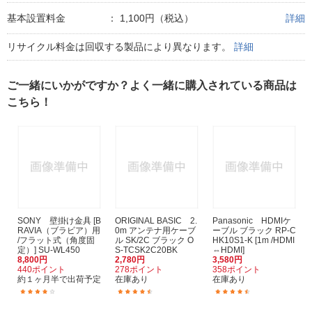
基本設置料金
：
1,100円（税込）
詳細
リサイクル料金は回収する製品により異なります。
詳細
ご一緒にいかがですか？よく一緒に購入されている商品は
こちら！
SONY 壁掛け金具 [B
ORIGINAL BASIC 2.
Panasonic HDMIケ
RAVIA（ブラビア）用
0m アンテナ用ケーブ
ーブル ブラック RP-C
/フラット式（角度固
ル SK/2C ブラック O
HK10S1-K [1m /HDMI
定）] SU-WL450
S-TCSK2C20BK
⇔HDMI]
8,800円
2,780円
3,580円
440ポイント
278ポイント
358ポイント
約１ヶ月半で出荷予定
在庫あり
在庫あり
(52)
(135)
(94)