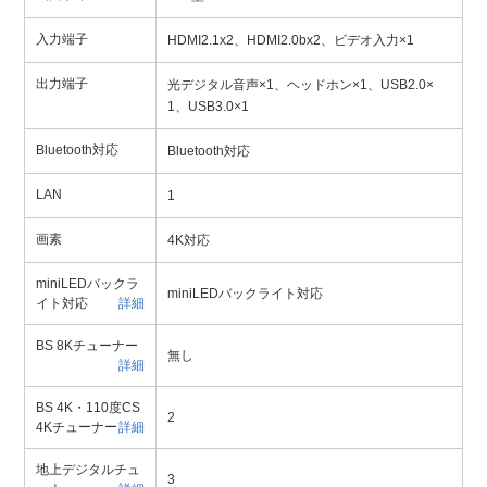
入力端子
HDMI2.1x2、HDMI2.0bx2、ビデオ入力×1
出力端子
光デジタル音声×1、ヘッドホン×1、USB2.0×
1、USB3.0×1
Bluetooth対応
Bluetooth対応
LAN
1
画素
4K対応
miniLEDバックラ
miniLEDバックライト対応
イト対応
詳細
BS 8Kチューナー
無し
詳細
BS 4K・110度CS
2
4Kチューナー
詳細
地上デジタルチュ
3