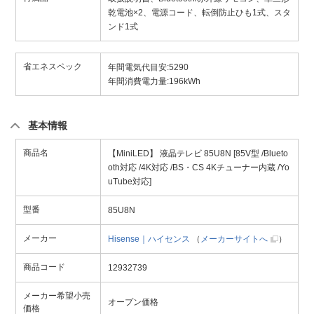
乾電池×2、電源コード、転倒防止ひも1式、スタ
ンド1式
省エネスペック
年間電気代目安:5290
年間消費電力量:196kWh
基本情報
商品名
【MiniLED】 液晶テレビ 85U8N [85V型 /Blueto
oth対応 /4K対応 /BS・CS 4Kチューナー内蔵 /Yo
uTube対応]
型番
85U8N
メーカー
Hisense｜ハイセンス
（
メーカーサイトへ
）
商品コード
12932739
メーカー希望小売
オープン価格
価格