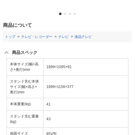
商品について
トップ
テレビ・レコーダー
テレビ
液晶テレビ
商品スペック
本体サイズ(幅×高
1899×1095×91
さ×奥行)mm
スタンド含む本体
サイズ(幅×高さ×
1899×1158×377
奥行)mm
本体重量(kg)
41
スタンド含む重量
43
(kg)
画面サイズ
85V型