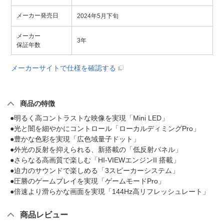
メーカー発売日
2024年5月下旬
メーカー
3年
保証年数
メーカーサイトで仕様を確認する
商品の特徴
●明るく高コントラストな映像を実現「Mini LED」
●光と闇を細やかにコントロール「ローカルディミングPro」
●豊かな色彩を実現「広色域量子ドット」
●外光の反射を抑えられる、新搭載の「低反射パネル」
●さらなる高画質で楽しむ「HI-VIEWエンジンII 搭載」
●迫力のサウンドで楽しめる「3スピーカーシステム」
●圧勝のゲームプレイを実現「ゲームモードPro」
●倍速より滑らかな画面を実現「144Hz高リフレッシュレート」
商品レビュー