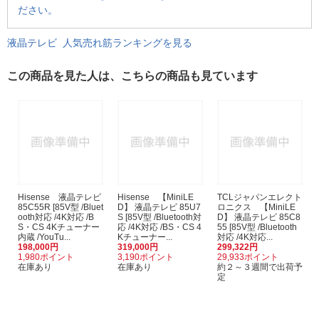
ださい。
液晶テレビ 人気売れ筋ランキングを見る
この商品を見た人は、こちらの商品も見ています
Hisense 液晶テレビ
Hisense 【MiniLE
TCLジャパンエレクト
85C55R [85V型 /Bluet
D】 液晶テレビ 85U7
ロニクス 【MiniLE
ooth対応 /4K対応 /B
S [85V型 /Bluetooth対
D】 液晶テレビ 85C8
S・CS 4Kチューナー
応 /4K対応 /BS・CS 4
55 [85V型 /Bluetooth
内蔵 /YouTu...
Kチューナー...
対応 /4K対応...
198,000円
319,000円
299,322円
1,980ポイント
3,190ポイント
29,933ポイント
在庫あり
在庫あり
約２～３週間で出荷予
定