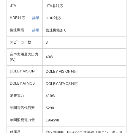
dTV
dTV非対応
HDR対応
詳細
HDR対応
倍速機能
詳細
倍速機能あり
スピーカー数
3
音声実用最大出力
40W
(W)
DOLBY VISION
DOLBY VISION対応
DOLBY ATMOS
DOLBY ATMOS対応
消費電力
410W
年間電気代目安
5290
年間消費電力量
196kWh
付属品
取扱説明書、Bluetooth/赤外線リモコン、単三形