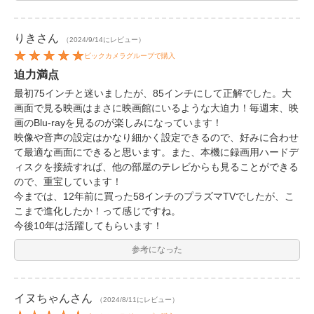
りき
さん
（2024/9/14にレビュー）
ビックカメラグループで購入
迫力満点
最初75インチと迷いましたが、85インチにして正解でした。大
画面で見る映画はまさに映画館にいるような大迫力！毎週末、映
画のBlu-rayを見るのが楽しみになっています！
映像や音声の設定はかなり細かく設定できるので、好みに合わせ
て最適な画面にできると思います。また、本機に録画用ハードデ
ィスクを接続すれば、他の部屋のテレビからも見ることができる
ので、重宝しています！
今までは、12年前に買った58インチのプラズマTVでしたが、こ
こまで進化したか！って感じですね。
今後10年は活躍してもらいます！
参考になった
イヌちゃん
さん
（2024/8/11にレビュー）