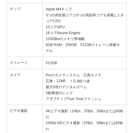
チップ
Apple M4チップ
3つの高性能コアと6つの高効率コアを搭載した9
コアCPU
10コアGPU
16コアNeural Engine
120GB/sのメモリ帯域幅
8GB RAM：256GB、512GBストレージ搭載モ
デル
ストレージ
512GB
カメラ
Proのカメラシステム：広角カメラ
広角：12MP、ｆ/1.8絞り値
最大5倍のデジタルズーム
5枚構成のレンズ
アダプティブTrue Toneフラッシュ
ビデオ撮影
4Kビデオ撮影（24fps、25fps、30fpsまたは60fp
s）
1080p HDビデオ撮影（25fps、30fpsまたは60fp
s）