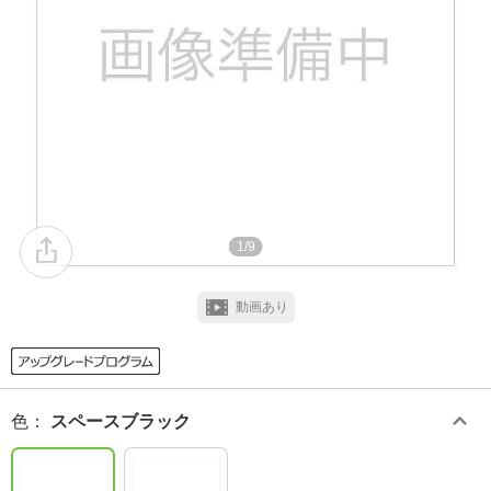
1/9
動画あり
色
：
スペースブラック