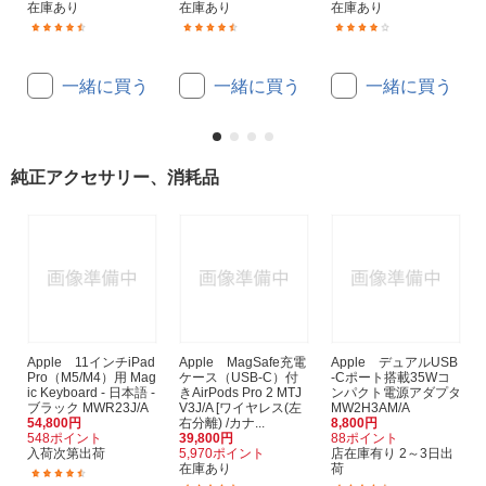
在庫あり
在庫あり
在庫あり
(166)
(33)
(31)
一緒に買う
一緒に買う
一緒に買う
純正アクセサリー、消耗品
Apple 11インチiPad
Apple MagSafe充電
Apple デュアルUSB
Pro（M5/M4）用 Mag
ケース（USB-C）付
-Cポート搭載35Wコ
ic Keyboard - 日本語 -
きAirPods Pro 2 MTJ
ンパクト電源アダプタ
ブラック MWR23J/A
V3J/A [ワイヤレス(左
MW2H3AM/A
54,800円
右分離) /カナ...
8,800円
548ポイント
39,800円
88ポイント
入荷次第出荷
5,970ポイント
店在庫有り 2～3日出
在庫あり
荷
(25)