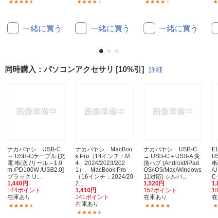
(38)
(10)
(33)
一緒に買う
一緒に買う
一緒に買う
同時購入：パソコンアクセサリ [10%引]
詳細
ナカバヤシ USB-C
ナカバヤシ MacBoo
ナカバヤシ USB-C
E
⇔ USB-Cケーブル [充
k Pro（14インチ：M
→ USB-C＋USB-A 変
U
電 /転送 /リール～1.0
4、2024/2023/202
換ハブ (Android/iPad
/
m /PD100W /USB2.0]
1）、MacBook Pro
OS/iOS/Mac/Windows
/
ブラック U...
（16インチ：2024/20
11対応) シルバ...
C
1,440円
2...
1,520円
1
144ポイント
1,410円
152ポイント
1
在庫あり
141ポイント
在庫あり
在
在庫あり
(4)
(1)
(10)