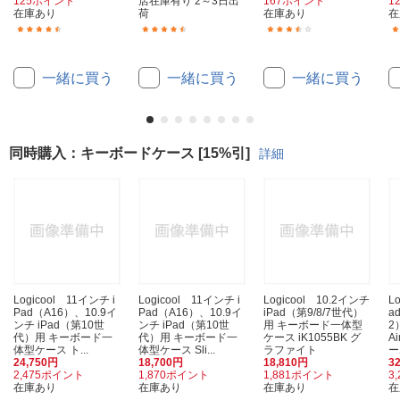
125ポイント
店在庫有り 2～3日出
167ポイント
1
在庫あり
荷
在庫あり
在
(6)
(84)
(6)
一緒に買う
一緒に買う
一緒に買う
同時購入：キーボードケース [15%引]
詳細
Logicool 11インチ i
Logicool 11インチ i
Logicool 10.2インチ
L
Pad（A16）、10.9イ
Pad（A16）、10.9イ
iPad（第9/8/7世代）
a
ンチ iPad（第10世
ンチ iPad（第10世
用 キーボード一体型
2
代）用 キーボード一
代）用 キーボード一
ケース iK1055BK グ
A
体型ケース ト...
体型ケース Sli...
ラファイト
ー
24,750円
18,700円
18,810円
3
2,475ポイント
1,870ポイント
1,881ポイント
3
在庫あり
在庫あり
在庫あり
在