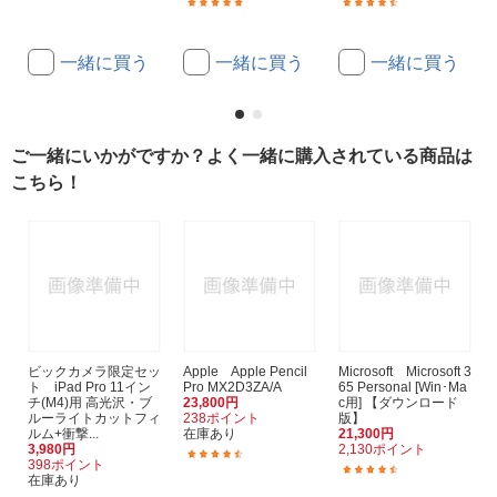
(667)
(6)
一緒に買う
一緒に買う
一緒に買う
ご一緒にいかがですか？よく一緒に購入されている商品は
こちら！
ビックカメラ限定セッ
Apple Apple Pencil
Microsoft Microsoft 3
ト iPad Pro 11イン
Pro MX2D3ZA/A
65 Personal [Win･Ma
チ(M4)用 高光沢・ブ
23,800円
c用] 【ダウンロード
ルーライトカットフィ
238ポイント
版】
ルム+衝撃...
在庫あり
21,300円
3,980円
2,130ポイント
(380)
398ポイント
(47)
在庫あり