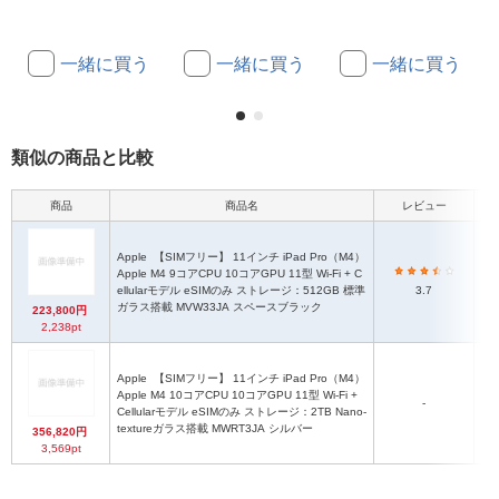
一緒に買う
一緒に買う
一緒に買う
類似の商品と比較
商品
商品名
レビュー
Apple
【SIMフリー】 11インチ iPad Pro（M4）
Apple M4 9コアCPU 10コアGPU 11型 Wi-Fi + C
i
ellularモデル eSIMのみ ストレージ：512GB 標準
3.7
ガラス搭載 MVW33JA スペースブラック
223,800円
2,238pt
Apple
【SIMフリー】 11インチ iPad Pro（M4）
Apple M4 10コアCPU 10コアGPU 11型 Wi-Fi +
i
-
Cellularモデル eSIMのみ ストレージ：2TB Nano-
textureガラス搭載 MWRT3JA シルバー
356,820円
3,569pt