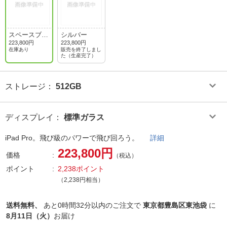
スペースブラ
シルバー
ック
223,800円
223,800円
在庫あり
販売を終了しまし
た（生産完了）
ストレージ
：
512GB
ディスプレイ
：
標準ガラス
iPad Pro。飛び級のパワーで飛び回ろう。
詳細
223,800円
価格
（税込）
ポイント
2,238ポイント
（2,238円相当）
送料無料、
あと
0時間32分以内
のご注文で
東京都豊島区東池袋
に
8月11日（火）
お届け