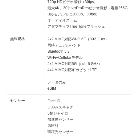
720p HDビデオ撮影（30fps）
最大4K、30fpsのProResビデオ撮影（容量256G
Bのモデルでは1080p、30fps）
オーディオズーム
アダプティブTrue Toneフラッシュ
無線規格
2x2 MIMO対応Wi-Fi 6E（802.11ax）
同時デュアルバンド
Bluetooth 5.3
Wi-Fi+Cellularモデル
4x4 MIMO対応5G（sub-6 GHz）
4x4 MIMO対応ギガビットLTE
データのみ
eSIM
センサー
Face ID
LiDARスキャナ
3軸ジャイロ
加速度センサー
気圧計
環境光センサー