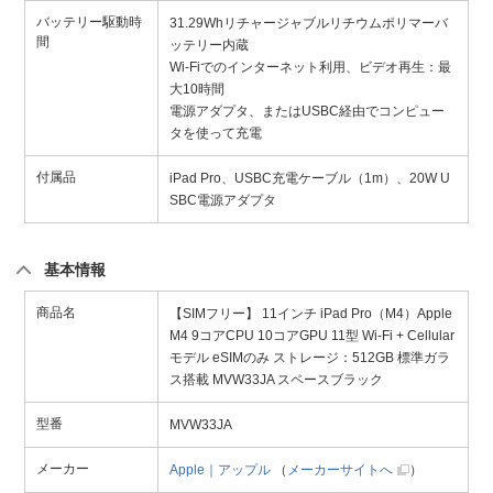
バッテリー駆動時
31.29Whリチャージャブルリチウムポリマーバ
間
ッテリー内蔵
Wi-Fiでのインターネット利用、ビデオ再生：最
大10時間
電源アダプタ、またはUSBC経由でコンピュー
タを使って充電
付属品
iPad Pro、USBC充電ケーブル（1m）、20W U
SBC電源アダプタ
基本情報
商品名
【SIMフリー】 11インチ iPad Pro（M4）Apple
M4 9コアCPU 10コアGPU 11型 Wi-Fi + Cellular
モデル eSIMのみ ストレージ：512GB 標準ガラ
ス搭載 MVW33JA スペースブラック
型番
MVW33JA
メーカー
Apple｜アップル
（
メーカーサイトへ
）