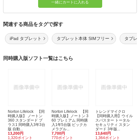
一緒にカートに入れる
関連する商品をタグで探す
iPad タブレット
タブレット本体 SIMフリー
タブレッ
同時購入版ソフト一覧はこちら
Norton Lifelock 【同
Norton Lifelock 【同
トレンドマイクロ
時購入版】 ノートン
時購入版】ノートン 3
【同時購入用】ウイル
360 スタンダード プ
60 プレミアム 同時購
スバスター トータル
ラス1 同時購入3年3台
入1年5台版 ビックカ
セキュリティ スタン
版 自動...
メラグル...
ダード 3年版...
13,200円
7,700円
13,640円
1,320ポイント
770ポイント
1,364ポイント