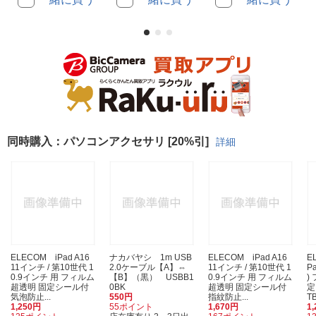
同時購入：パソコンアクセサリ [20%引]
詳細
ELECOM iPad A16
ナカバヤシ 1m USB
ELECOM iPad A16
E
11インチ / 第10世代 1
2.0ケーブル【A】⇔
11インチ / 第10世代 1
Pa
0.9インチ 用 フィルム
【B】（黒） USBB1
0.9インチ 用 フィルム
)
超透明 固定シール付
0BK
超透明 固定シール付
定
気泡防止...
550円
指紋防止...
TB
1,250円
55ポイント
1,670円
1