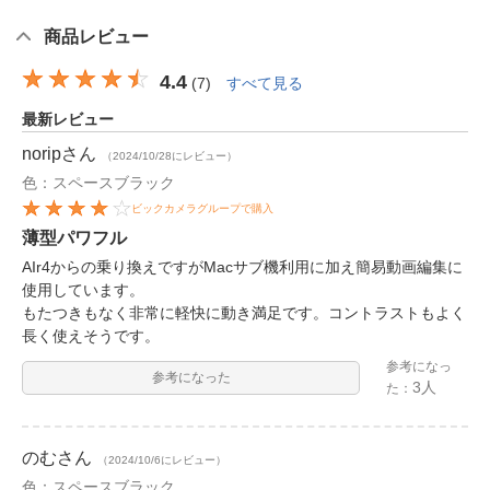
商品レビュー
4.4
(
7
)
すべて見る
最新レビュー
norip
さん
（2024/10/28にレビュー）
色：スペースブラック
ビックカメラグループで購入
薄型パワフル
AIr4からの乗り換えですがMacサブ機利用に加え簡易動画編集に
使用しています。
もたつきもなく非常に軽快に動き満足です。コントラストもよく
長く使えそうです。
参考になっ
参考になった
3人
た：
のむ
さん
（2024/10/6にレビュー）
色：スペースブラック