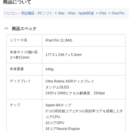
商品について
パソコン・周辺機器・PCソフト
Mac・iPad・Apple関連
iPad
iPad Pro
商品スペック
シリーズ名
iPad Pro 11 (M4)
本体サイズ(幅×高
177.5ｘ249.7ｘ5.3mm
さ×奥行)mm
本体重量
446g
ディスプレイ
Ultra Retina XDRディスプレイ
タンデムOLED
2420 x 1668ピクセル解像度、264ppi
チップ
Apple M4チップ
3つの高性能コアと6つの高効率コアを搭載した9
コアCPU
10コアGPU
16コアNeural Engine