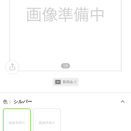
1/9
動画あり
色
：
シルバー