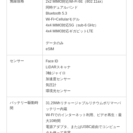
無線規格
2x2 MIMO対応Wi-Fi 6E（802.11ax）
同時デュアルバンド
Bluetooth 5.3
Wi-Fi+Cellularモデル
4x4 MIMO対応5G（sub-6 GHz）
4x4 MIMO対応ギガビットLTE
データのみ
eSIM
センサー
Face ID
LiDARスキャナ
3軸ジャイロ
加速度センサー
気圧計
環境光センサー
バッテリー駆動時
31.29Whリチャージャブルリチウムポリマーバ
間
ッテリー内蔵
Wi-Fiでのインターネット利用、ビデオ再生：最
大10時間
電源アダプタ、またはUSBC経由でコンピュー
タを使って充電