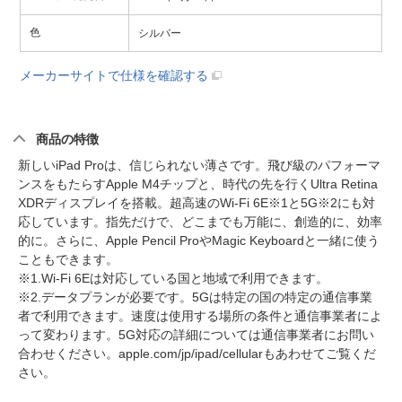
色
シルバー
メーカーサイトで仕様を確認する
商品の特徴
新しいiPad Proは、信じられない薄さです。飛び級のパフォーマ
ンスをもたらすApple M4チップと、時代の先を行くUltra Retina
XDRディスプレイを搭載。超高速のWi-Fi 6E※1と5G※2にも対
応しています。指先だけで、どこまでも万能に、創造的に、効率
的に。さらに、Apple Pencil ProやMagic Keyboardと一緒に使う
こともできます。
※1.Wi-Fi 6Eは対応している国と地域で利用できます。
※2.データプランが必要です。5Gは特定の国の特定の通信事業
者で利用できます。速度は使用する場所の条件と通信事業者によ
って変わります。5G対応の詳細については通信事業者にお問い
合わせください。apple.com/jp/ipad/cellularもあわせてご覧くだ
さい。