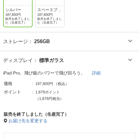
シルバー
スペースブラ
ック
187,800円
187,800円
販売を終了しまし
販売を終了しまし
た（生産完了）
た（生産完了）
ストレージ
：
256GB
ディスプレイ
：
標準ガラス
iPad Pro。飛び級のパワーで飛び回ろう。
詳細
価格
187,800円
（税込）
ポイント
1,878ポイント
（1,878円相当）
販売を終了しました（生産完了）
お届け先を変更する