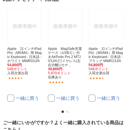
Apple 11インチiPad
Apple MagSafe充電
Apple 11インチiPad
Pro（M5/M4）用 Mag
ケース（USB-C）付
Pro（M5/M4）用 Mag
ic Keyboard - 日本語 -
きAirPods Pro 2 MTJ
ic Keyboard - 日本語 -
ホワイト MWR03J/A
V3J/A [ワイヤレス(左
ブラック MWR23J/A
54,800円
右分離) /カナ...
54,800円
548ポイント
39,800円
548ポイント
入荷次第出荷
5,970ポイント
入荷次第出荷
在庫あり
(25)
(25)
(667)
一緒に買う
一緒に買う
一緒に買う
ご一緒にいかがですか？よく一緒に購入されている商品は
こちら！