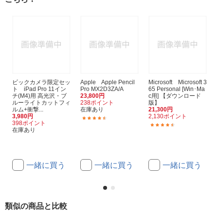
ビックカメラ限定セッ
Apple Apple Pencil
Microsoft Microsoft 3
ト iPad Pro 11イン
Pro MX2D3ZA/A
65 Personal [Win･Ma
チ(M4)用 高光沢・ブ
23,800円
c用] 【ダウンロード
ルーライトカットフィ
238ポイント
版】
ルム+衝撃...
在庫あり
21,300円
3,980円
2,130ポイント
(380)
398ポイント
(47)
在庫あり
一緒に買う
一緒に買う
一緒に買う
類似の商品と比較