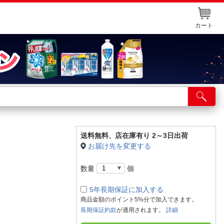
カート
店舗サービス
ット取り置き
イントカードWEB登録
送料無料、
店在庫有り 2～3日出荷
お届け先を変更する
舗情報・店舗一覧
数量
個
取り寄せ品入荷状況照会
5年長期保証に加入する
商品金額のポイント5%分で加入できます。
長期保証約款
が適用されます。
詳細