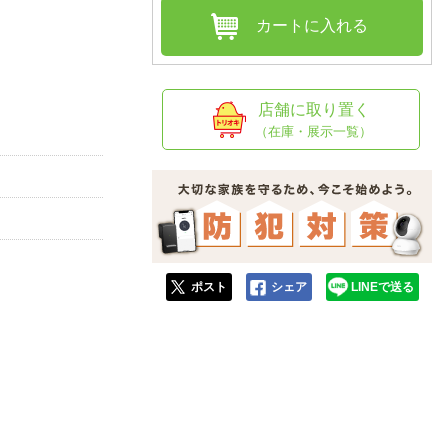
人窓口
カートに入れる
R情報
店舗に取り置く
（在庫・展示一覧）
nglish / 中文
ポスト
シェア
LINEで送る