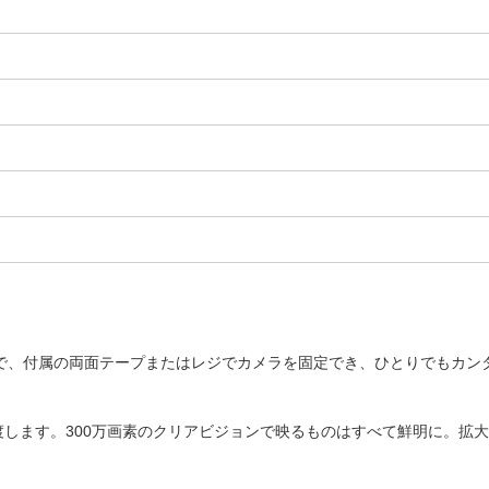
なので、付属の両面テープまたはレジでカメラを固定でき、ひとりでもカン
見渡します。300万画素のクリアビジョンで映るものはすべて鮮明に。拡