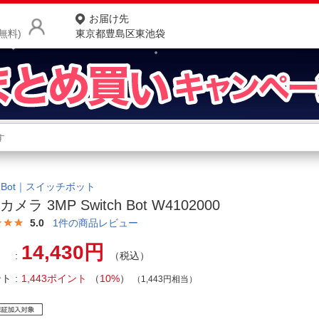
お届け先
無料)
東京都豊島区東池袋
商品をさがす
ランキングからさがす
ネ
カテゴリ一覧からさがす
ポ
tchBot｜スイッチボット
メラ 3MP Switch Bot W4102000
店
5.0
1
件の商品レビュー
お
14,430円
（税込）
お客様サポート
ント
1,443ポイント
（
10%
）
（1,443円相当）
ご利用ガイド