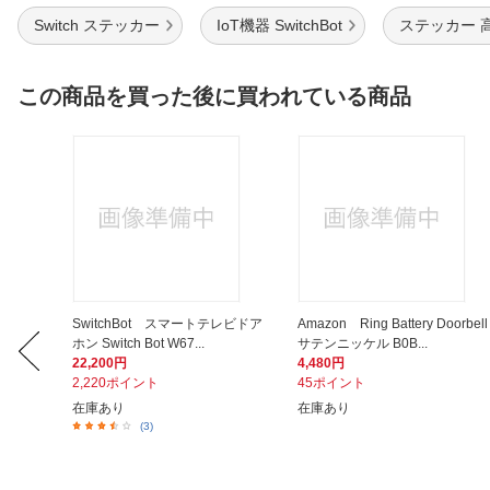
Switch ステッカー
IoT機器 SwitchBot
ステッカー 
この商品を買った後に買われている商品
 CR16
SwitchBot スマートテレビドア
Amazon Ring Battery Doorbell
ホン Switch Bot W67...
サテンニッケル B0B...
22,200円
4,480円
2,220ポイント
45ポイント
在庫あり
在庫あり
(3)