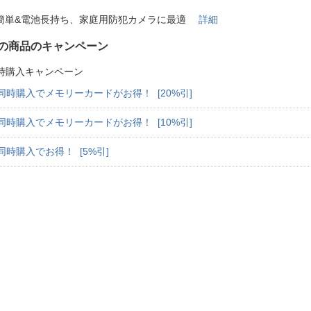
法
よくある質問・お問合せ
簡単&電池長持ち、家庭用防犯カメラに最適
詳細
I
ご利用規約
の商品のキャンペーン
時購入キャンペーン
同時購入でメモリーカードがお得！ [20%引]
E
同時購入でメモリーカードがお得！ [10%引]
同時購入でお得！ [5%引]