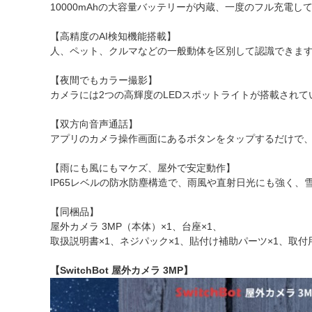
10000mAhの大容量バッテリーが内蔵、一度のフル充電し
【高精度のAI検知機能搭載】
人、ペット、クルマなどの一般動体を区別して認識できま
【夜間でもカラー撮影】
カメラには2つの高輝度のLEDスポットライトが搭載され
【双方向音声通話】
アプリのカメラ操作画面にあるボタンをタップするだけで
【雨にも風にもマケズ、屋外で安定動作】
IP65レベルの防水防塵構造で、雨風や直射日光にも強く
【同梱品】
屋外カメラ 3MP（本体）×1、台座×1、
取扱説明書×1、ネジパック×1、貼付け補助パーツ×1、取付用ス
【SwitchBot 屋外カメラ 3MP】