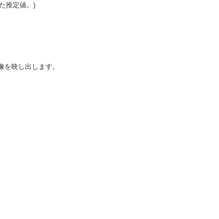
た推定値。)
像を映し出します。