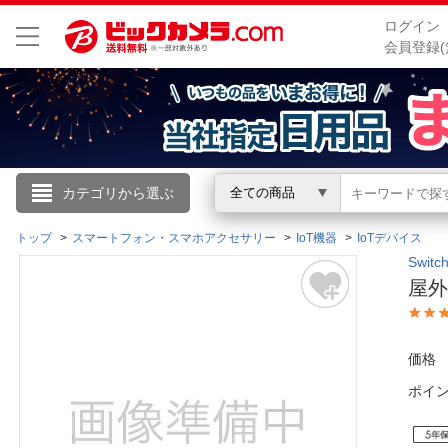
ログイン
会員登録(
こんにちは
カテゴリから選ぶ
全ての商品
ログイン
トップ
スマートフォン・スマホアクセサリー
IoT機器
IoTデバイス
Swi
屋外カ
新規会員登録
会員メニュー
価格
ポイ
お買いもの履歴
閲覧履歴