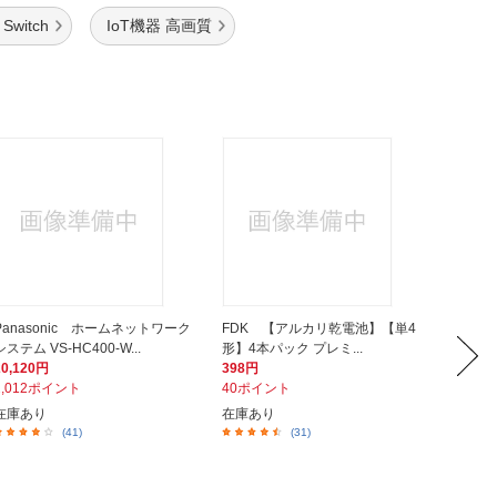
Switch
IoT機器 高画質
Panasonic ホームネットワーク
FDK 【アルカリ乾電池】【単4
ORIGI
システム VS-HC400-W...
形】4本パック プレミ...
HSBK-T1
20,120円
398円
798円
2,012ポイント
40ポイント
8ポイ
在庫あり
在庫あり
在庫あ
(41)
(31)