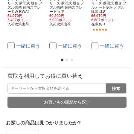
リーズ 瞬間式 脱臭 ノ
リーズ 瞬間式 脱臭 ノ
リーズ 瞬間式 脱臭 フ
ズル除菌 鉢内スプレ
ズル除菌 鉢内スプレ
ルオート便座 ノズル
ー CW-RWA2...
ー ピュア...
除菌 鉢内...
54,970円
60,200円
66,070円
5,497ポイント
6,020ポイント
6,607ポイント
入荷次第出荷
入荷次第出荷
在庫あり
(1)
一緒に買う
一緒に買う
一緒に買う
買取を利用してお得に買い替え
検索
お買いもの履歴から探す
お探しの商品は見つかりましたか?