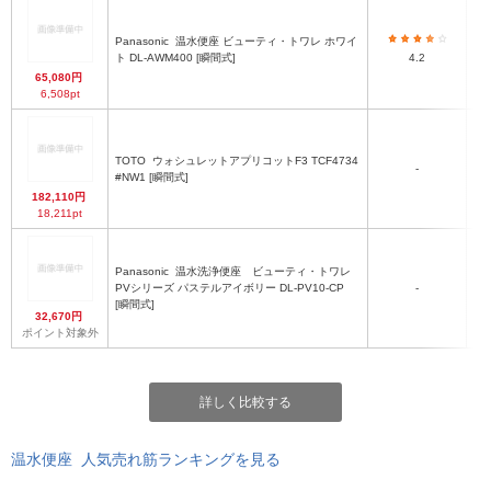
Panasonic
温水便座 ビューティ・トワレ ホワイ
ト DL-AWM400 [瞬間式]
4.2
65,080円
6,508pt
TOTO
ウォシュレットアプリコットF3 TCF4734
-
#NW1 [瞬間式]
182,110円
18,211pt
Panasonic
温水洗浄便座 ビューティ・トワレ
PVシリーズ パステルアイボリー DL-PV10-CP
-
[瞬間式]
32,670円
ポイント対象外
詳しく比較する
温水便座 人気売れ筋ランキングを見る