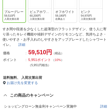
ブルーグレー
ピュアホワイ
オフホワイト
ピンク
ト
59,510円
60,200円
59,180円
54,970円
入荷次第出荷
入荷次第出荷
在庫あり
入荷次第出荷
すき間や段差を少なくした超薄型のフラットデザイン、使う人に寄
り添ったキレイ機能や傾斜デザインのリモコンなど、気持ちよさ・
使いやすさ・お手入れのしやすさをアップグレードしたシャワート
イレ。
詳細
59,510円
価格
（税込）
ポイント
5,951ポイント
（
10%
）
（5,951円相当）
送料無料、
入荷次第出荷
お届け先を変更する
この商品のキャンペーン
ショッピングローン無金利キャンペーン実施中
詳細