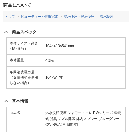
商品について
トップ
ビューティー・健康家電
温水便座・暖房便座
温水便座
商品スペック
本体サイズ（高さ
104×413×541mm
×幅×奥行）
本体重量
4.2kg
年間消費電力量
（節電機能を使用
104kWh/年
しない場合）
基本情報
商品名
温水洗浄便座 シャワートイレ RWシリーズ 瞬間
式 脱臭 ノズル除菌 鉢内スプレー ブルーグレー
CW-RWA2A [瞬間式]