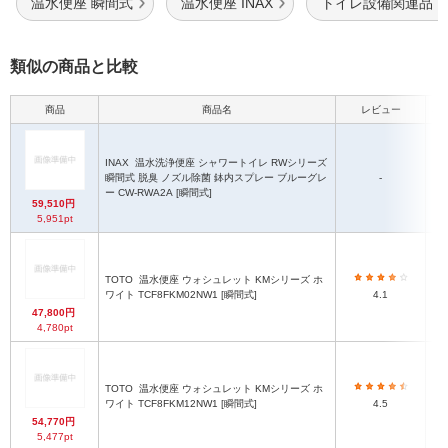
温水便座 瞬間式
温水便座 INAX
トイレ設備関連品 IN
類似の商品と比較
商品
商品名
レビュー
本
INAX
温水洗浄便座 シャワートイレ RWシリーズ
瞬間式 脱臭 ノズル除菌 鉢内スプレー ブルーグレ
-
ー CW-RWA2A [瞬間式]
59,510円
5,951pt
TOTO
温水便座 ウォシュレット KMシリーズ ホ
ワイト TCF8FKM02NW1 [瞬間式]
4.1
47,800円
4,780pt
TOTO
温水便座 ウォシュレット KMシリーズ ホ
ワイト TCF8FKM12NW1 [瞬間式]
4.5
54,770円
5,477pt