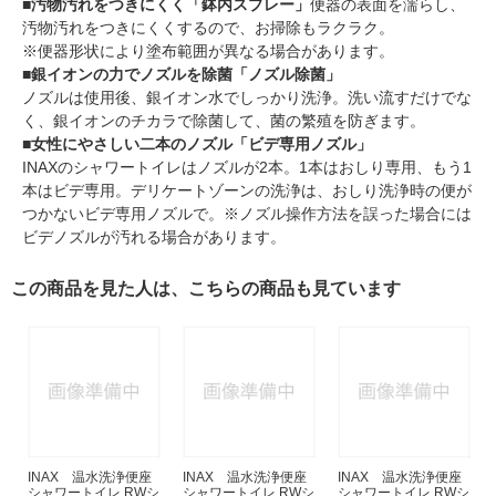
■汚物汚れをつきにくく「鉢内スプレー」
便器の表面を濡らし、
汚物汚れをつきにくくするので、お掃除もラクラク。
※便器形状により塗布範囲が異なる場合があります。
■銀イオンの力でノズルを除菌「ノズル除菌」
ノズルは使用後、銀イオン水でしっかり洗浄。洗い流すだけでな
く、銀イオンのチカラで除菌して、菌の繁殖を防ぎます。
■女性にやさしい二本のノズル「ビデ専用ノズル」
INAXのシャワートイレはノズルが2本。1本はおしり専用、もう1
本はビデ専用。デリケートゾーンの洗浄は、おしり洗浄時の便が
つかないビデ専用ノズルで。※ノズル操作方法を誤った場合には
ビデノズルが汚れる場合があります。
この商品を見た人は、こちらの商品も見ています
INAX 温水洗浄便座
INAX 温水洗浄便座
INAX 温水洗浄便座
シャワートイレ RWシ
シャワートイレ RWシ
シャワートイレ RWシ