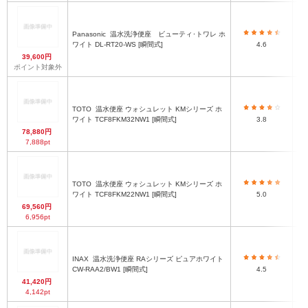
Panasonic
温水洗浄便座 ビューティ･トワレ ホ
ワイト DL-RT20-WS [瞬間式]
4.6
39,600円
ポイント対象外
TOTO
温水便座 ウォシュレット KMシリーズ ホ
ワイト TCF8FKM32NW1 [瞬間式]
3.8
78,880円
7,888pt
TOTO
温水便座 ウォシュレット KMシリーズ ホ
ワイト TCF8FKM22NW1 [瞬間式]
5.0
69,560円
6,956pt
INAX
温水洗浄便座 RAシリーズ ピュアホワイト
CW-RAA2/BW1 [瞬間式]
4.5
41,420円
4,142pt