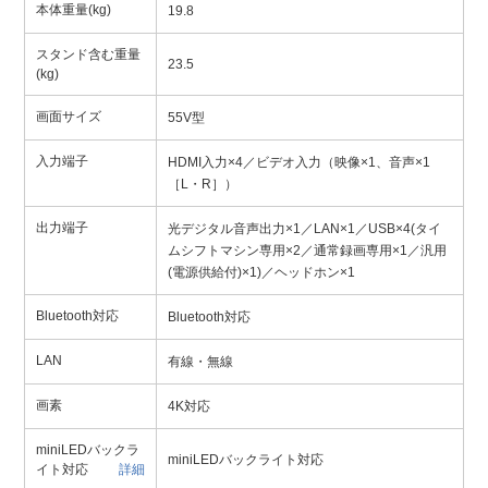
本体重量(kg)
19.8
スタンド含む重量
23.5
(kg)
画面サイズ
55V型
入力端子
HDMI入力×4／ビデオ入力（映像×1、音声×1
［L・R］）
出力端子
光デジタル音声出力×1／LAN×1／USB×4(タイ
ムシフトマシン専用×2／通常録画専用×1／汎用
(電源供給付)×1)／ヘッドホン×1
Bluetooth対応
Bluetooth対応
LAN
有線・無線
画素
4K対応
miniLEDバックラ
miniLEDバックライト対応
イト対応
詳細