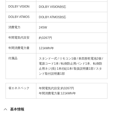
DOLBY VISION
DOLBY VISION対応
DOLBY ATMOS
DOLBY ATMOS対応
消費電力
245W
年間電気代目安
約3267円
年間消費電力量
121kWh/年
付属品
スタンド一式 / リモコン1個 / 単四形乾電池2個 /
電源コード1本 / 転倒防止用バンド1本、転倒防
止用ネジ(長) 1本/(短)1本/ 取扱説明書1部 / スタ
ンド取付説明書1部
省エネスペック
年間電気代目安:約3267円
年間消費電力量:121kWh/年
基本情報