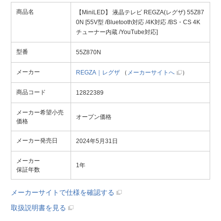
商品名
【MiniLED】 液晶テレビ REGZA(レグザ) 55Z87
0N [55V型 /Bluetooth対応 /4K対応 /BS・CS 4K
チューナー内蔵 /YouTube対応]
型番
55Z870N
メーカー
REGZA｜レグザ
（
メーカーサイトへ
）
商品コード
12822389
メーカー希望小売
オープン価格
価格
メーカー発売日
2024年5月31日
メーカー
1年
保証年数
メーカーサイトで仕様を確認する
取扱説明書を見る