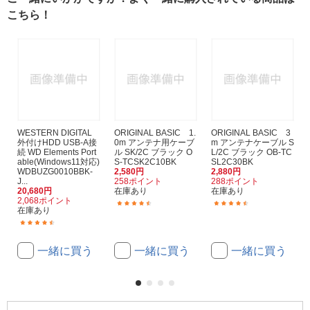
こちら！
WESTERN DIGITAL
ORIGINAL BASIC 1.
ORIGINAL BASIC 3
外付けHDD USB-A接
0m アンテナ用ケーブ
m アンテナケーブル S
続 WD Elements Port
ル SK/2C ブラック O
L/2C ブラック OB-TC
able(Windows11対応)
S-TCSK2C10BK
SL2C30BK
WDBUZG0010BBK-
2,580円
2,880円
J...
258ポイント
288ポイント
20,680円
在庫あり
在庫あり
2,068ポイント
(60)
(78)
在庫あり
(149)
一緒に買う
一緒に買う
一緒に買う