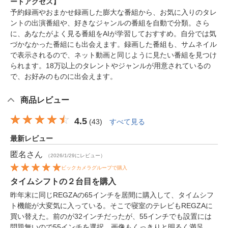
ートアクセス】
予約録画やおまかせ録画した膨大な番組から、お気に入りのタレ
ントの出演番組や、好きなジャンルの番組を自動で分類。さら
に、あなたがよく見る番組をAIが学習しておすすめ。自分では気
づかなかった番組にも出会えます。録画した番組も、サムネイル
で表示されるので、ネット動画と同じように見たい番組を見つけ
られます。18万以上のタレントやジャンルが用意されているの
で、お好みのものに出会えます。
商品レビュー
4.5
(
43
)
すべて見る
最新レビュー
匿名
さん
（2026/1/29にレビュー）
ビックカメラグループで購入
タイムシフトの２台目を購入
昨年末に同じREGZAの65インチを居間に購入して、タイムシフ
ト機能が大変気に入っている。そこで寝室のテレビもREGZAに
買い替えた。前のが32インチだったが、55インチでも設置には
問題無いので55インチを選択。画像もくっきりと明るく満足。