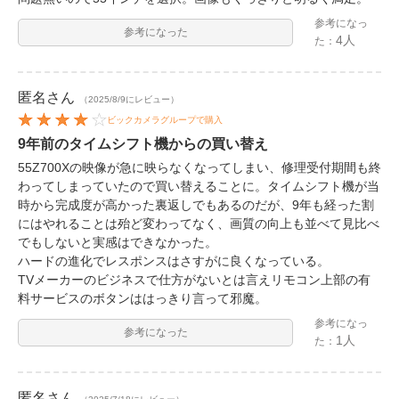
参考になっ
参考になった
4人
た：
匿名
さん
（2025/8/9にレビュー）
ビックカメラグループで購入
9年前のタイムシフト機からの買い替え
55Z700Xの映像が急に映らなくなってしまい、修理受付期間も終
わってしまっていたので買い替えることに。タイムシフト機が当
時から完成度が高かった裏返しでもあるのだが、9年も経った割
にはやれることは殆ど変わってなく、画質の向上も並べて見比べ
でもしないと実感はできなかった。
ハードの進化でレスポンスはさすがに良くなっている。
TVメーカーのビジネスで仕方がないとは言えリモコン上部の有
料サービスのボタンははっきり言って邪魔。
参考になっ
参考になった
1人
た：
匿名
さん