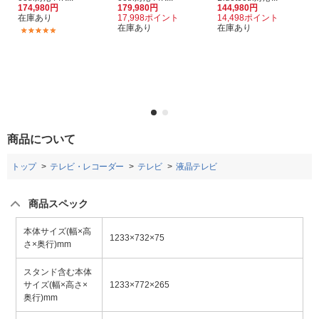
174,980円
179,980円
144,980円
在庫あり
17,998ポイント
14,498ポイント
在庫あり
在庫あり
(1)
商品について
トップ
テレビ・レコーダー
テレビ
液晶テレビ
商品スペック
本体サイズ(幅×高
1233×732×75
さ×奥行)mm
スタンド含む本体
サイズ(幅×高さ×
1233×772×265
奥行)mm