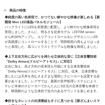
商品の特徴
◆純度の高い色表現で、かつてない鮮やかな映像が楽しめる【新
開発 Mini LED液晶パネルモジュール】
バックライトにLEDを高密度に配置し、より鮮やかな映像表現を
実現しました。さらに、明るさを従来モデル（Z870M series）
から約30%アップし、エリアコントロールをレグザエンジンZR
が高精度にコントロールすることで、明部暗部の境もよりはっき
りと表現した、高コントラストでリアルな映像を再現しました。
◆上下左右方向に広がりを持たせ立体的な音に【立体音響技術
「Dolby Atmos(ドルビーアトモス)」に対応】
左右に加え、高さ方向の音表現も可能にする立体音響技術
「Dolby Atmos(ドルビーアトモス)」に対応。従来、立体音響を
楽しむには天井を含むさまざまな場所にスピーカーを設置する必
要がありました。レグザでは、最新の音声処理システムにより、
テレビ本体のスピーカーでかんたんに3次元の立体音響を体感で
き、映画館のような立体的で迫力のあるサウンドを楽しめます。
◆好きなタレントの出演番組もすぐに見つかる【新ざんまいスマ