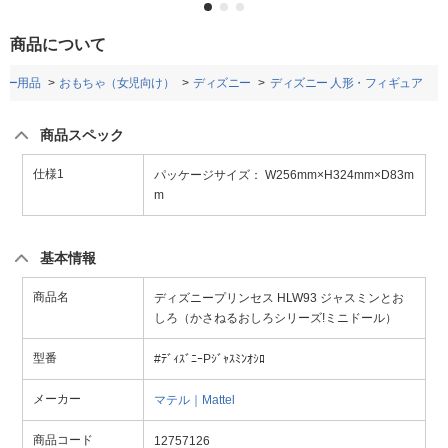
商品について
ビー用品
おもちゃ（女児向け）
ディズニー
ディズニー 人形・フィギュア
商品スペック
仕様1
パッケージサイズ： W256mm×H324mm×D83m
m
基本情報
商品名
ディズニープリンセス HLW93 ジャスミンとお
しろ（かさねるおしろシリーズ!ミニドール）
型番
#ﾃﾞｨｽﾞﾆｰPｼﾞｬｽﾐﾝｵｼﾛ
メーカー
マテル｜Mattel
商品コード
12757126