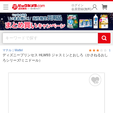
ログイン
会員登録(無料)
マテル｜Mattel
1
ディズニープリンセス HLW93 ジャスミンとおしろ（かさねるおし
ろシリーズ!ミニドール）