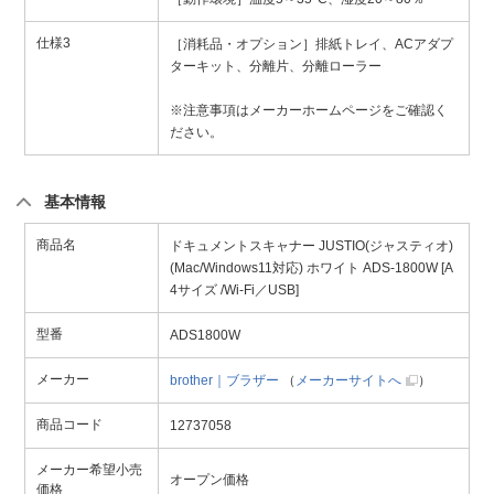
仕様3
［消耗品・オプション］排紙トレイ、ACアダプ
ターキット、分離片、分離ローラー
※注意事項はメーカーホームページをご確認く
ださい。
基本情報
商品名
ドキュメントスキャナー JUSTIO(ジャスティオ)
(Mac/Windows11対応) ホワイト ADS-1800W [A
4サイズ /Wi-Fi／USB]
型番
ADS1800W
メーカー
brother｜ブラザー
（
メーカーサイトへ
）
商品コード
12737058
メーカー希望小売
オープン価格
価格