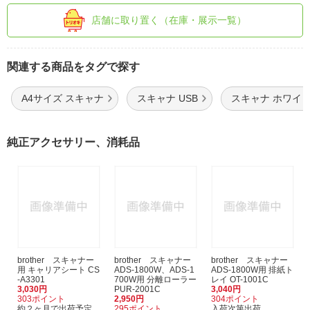
店舗に取り置く（在庫・展示一覧）
関連する商品をタグで探す
A4サイズ スキャナ
スキャナ USB
スキャナ ホワイ
純正アクセサリー、消耗品
brother スキャナー
brother スキャナー
brother スキャナー
用 キャリアシート CS
ADS-1800W、ADS-1
ADS-1800W用 排紙ト
-A3301
700W用 分離ローラー
レイ OT-1001C
3,030円
PUR-2001C
3,040円
303ポイント
2,950円
304ポイント
約２ヶ月で出荷予定
295ポイント
入荷次第出荷