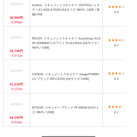
brother
ドキュメントスキャナー JUSTIO(ジャス
ティオ) ADS-4700W [A4サイズ /Wi-Fi／USB／有
最
4.5
線LAN]
49,580円
4,958pt
RICOH
ドキュメントスキャナー ScanSnap iX13
00 (GMW697) ホワイト FI-IX1300A [A4サイズ /
4.7
Wi-Fi／USB]
35,708円
3,571pt
CANON
ドキュメントスキャナー imageFORMU
LA ブラック DR-C225II [A4サイズ /USB]
4.3
41,210円
4,121pt
EPSON
スキャナー ブラック FF-680W [A4サイ
ズ /Wi-Fi／USB]
4.1
6
69,190円
6,919pt