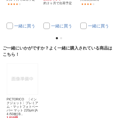
約２ヶ月で出荷予定
(2)
(1)
一緒に買う
一緒に買う
一緒に買う
ご一緒にいかがですか？よく一緒に購入されている商品は
こちら！
PICTORICO 〔イン
クジェット〕プレミア
ム・マットフォトペー
パー マット 220μm [A
4 /50枚] B...
1,010円