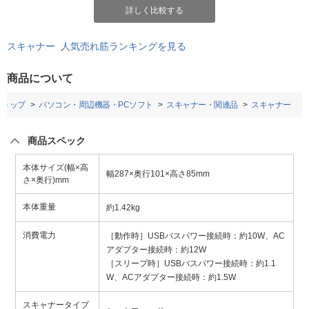
詳しく比較する
スキャナー 人気売れ筋ランキングを見る
商品について
トップ
パソコン・周辺機器・PCソフト
スキャナー・関連品
スキャナー
商品スペック
本体サイズ(幅×高
幅287×奥行101×高さ85mm
さ×奥行)mm
本体重量
約1.42kg
消費電力
［動作時］USBバスパワー接続時：約10W、AC
アダプター接続時：約12W
［スリープ時］USBバスパワー接続時：約1.1
W、ACアダプター接続時：約1.5W
スキャナータイプ