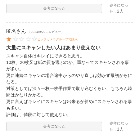
参考になっ
参考になった
2人
た：
匿名
さん
（2024/9/22にレビュー）
ビックカメラグループで購入
大量にスキャンしたい人はあまり使えない
スキャン自体はキレイにできると思う。
10枚、20枚又は紙の質を選ぶのか、重なってスキャンされる事
が多い。
更に連続スキャンの場合途中からのやり直しは効かず最初からに
なる。
対策としては渋々一枚一枚手作業で取り込むくらい。もちろん時
間はかなりかかる。
更に言えばキレイにスキャンは出来るが斜めにスキャンされる事
も多い。
評価は、値段に対して使えない。
参考になっ
参考になった
1人
た：