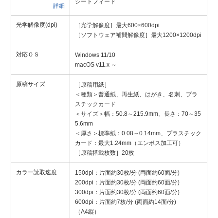
シートフィード
詳細
光学解像度(dpi)
［光学解像度］最大600×600dpi
［ソフトウェア補間解像度］最大1200×1200dpi
対応ＯＳ
Windows 11/10
macOS v11.x ～
原稿サイズ
［原稿用紙］
＜種類＞普通紙、再生紙、はがき、名刺、プラ
スチックカード
＜サイズ＞幅：50.8～215.9mm、長さ：70～35
5.6mm
＜厚さ＞標準紙：0.08～0.14mm、プラスチック
カード：最大1.24mm（エンボス加工可）
［原稿搭載枚数］20枚
カラー読取速度
150dpi：片面約30枚/分 (両面約60面/分)
200dpi：片面約30枚/分 (両面約60面/分)
300dpi：片面約30枚/分 (両面約60面/分)
600dpi：片面約7枚/分 (両面約14面/分)
（A4縦）