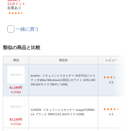
11ポイント
在庫あり
(11)
一緒に買う
類似の商品と比較
商品
商品名
レビュー
［
brother
ドキュメントスキャナー JUSTIO(ジャス
ティオ)(Mac/Windows11対応) ホワイト ADS-180
［
3.5
0W [A4サイズ /Wi-Fi／USB]
41,190円
4,119pt
CANON
ドキュメントスキャナー imageFORMU
LA ブラック DRP2152 [A4サイズ /USB]
4.3
32,120円
3,212pt