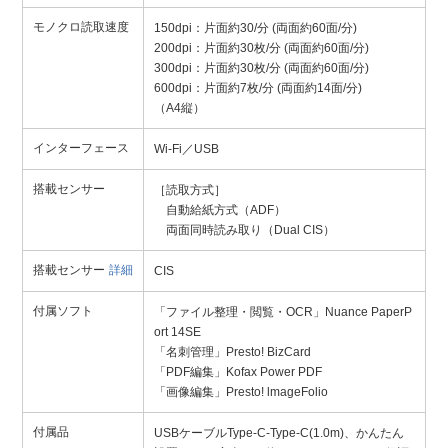
モノクロ読取速度
150dpi：片面約30/分 (両面約60面/分)
200dpi：片面約30枚/分 (両面約60面/分)
300dpi：片面約30枚/分 (両面約60面/分)
600dpi：片面約7枚/分 (両面約14面/分)
（A4縦）
インターフェース
Wi-Fi／USB
搭載センサー
［読取方式］
自動給紙方式（ADF）
両面同時読み取り（Dual CIS）
搭載センサー
詳細
CIS
付属ソフト
「ファイル整理・閲覧・OCR」Nuance PaperP
ort 14SE
「名刺管理」Presto! BizCard
「PDF編集」Kofax Power PDF
「画像編集」Presto! lmageFolio
付属品
USBケーブルType-C-Type-C(1.0m)、かんたん