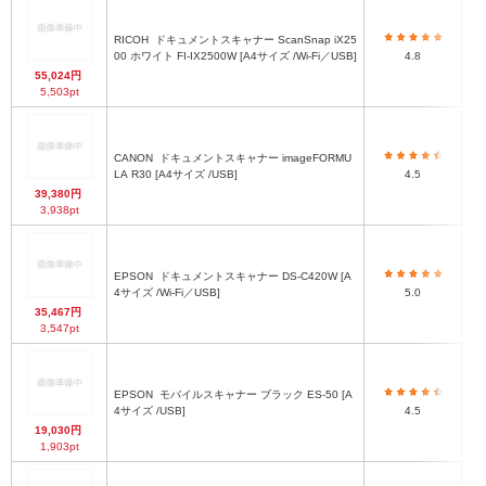
RICOH
ドキュメントスキャナー ScanSnap iX25
00 ホワイト FI-IX2500W [A4サイズ /Wi-Fi／USB]
4.8
55,024円
5,503pt
CANON
ドキュメントスキャナー imageFORMU
LA R30 [A4サイズ /USB]
4.5
39,380円
3,938pt
EPSON
ドキュメントスキャナー DS-C420W [A
60
4サイズ /Wi-Fi／USB]
5.0
35,467円
3,547pt
EPSON
モバイルスキャナー ブラック ES-50 [A
4サイズ /USB]
4.5
19,030円
1,903pt