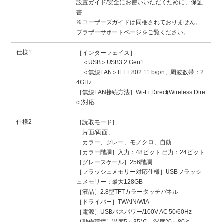
設置ガイド/安全にお使いいただくために、保証
書
※ユーザーズガイドは同梱されておりません。
ブラザーサポートページをご覧ください。
仕様1
［インターフェイス］
＜USB＞USB3.2 Gen1
＜無線LAN＞IEEE802.11 b/g/n、周波数帯：2.
4GHz
［無線LAN接続方法］Wi-Fi Direct(Wireless Dire
ct)対応
仕様2
［読取モード］
片面/両面、
カラー、グレー、モノクロ、自動
［カラー階調］入力：48ビット 出力：24ビット
［グレースケール］256階調
［フラッシュメモリー対応仕様］USBフラッシ
ュメモリー：最大128GB
［液晶］2.8型TFTカラータッチパネル
［ドライバー］TWAIN/WIA
［電源］USBバスパワー/100V AC 50/60Hz
［動作環境］温度5～35°C、湿度20～80％