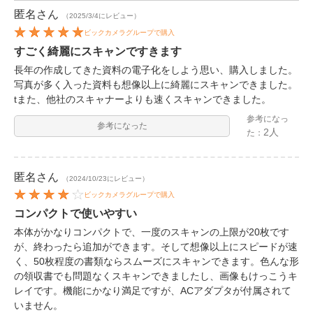
匿名
さん
（2025/3/4にレビュー）
ビックカメラグループで購入
すごく綺麗にスキャンですきます
長年の作成してきた資料の電子化をしよう思い、購入しました。
写真が多く入った資料も想像以上に綺麗にスキャンできました。
tまた、他社のスキャナーよりも速くスキャンできました。
参考になっ
参考になった
2人
た：
匿名
さん
（2024/10/23にレビュー）
ビックカメラグループで購入
コンパクトで使いやすい
本体がかなりコンパクトで、一度のスキャンの上限が20枚です
が、終わったら追加ができます。そして想像以上にスピードが速
く、50枚程度の書類ならスムーズにスキャンできます。色んな形
の領収書でも問題なくスキャンできましたし、画像もけっこうキ
レイです。機能にかなり満足ですが、ACアダプタが付属されて
いません。