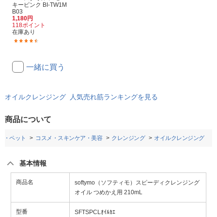
キーピンク BI-TW1M
B03
1,180円
118ポイント
在庫あり
(31)
一緒に買う
オイルクレンジング 人気売れ筋ランキングを見る
商品について
品・ペット
コスメ・スキンケア・美容
クレンジング
オイルクレンジング
基本情報
商品名
softymo（ソフティモ）スピーディクレンジング
オイル つめかえ用 210mL
型番
SFTSPCLｵｲﾙｶｴ