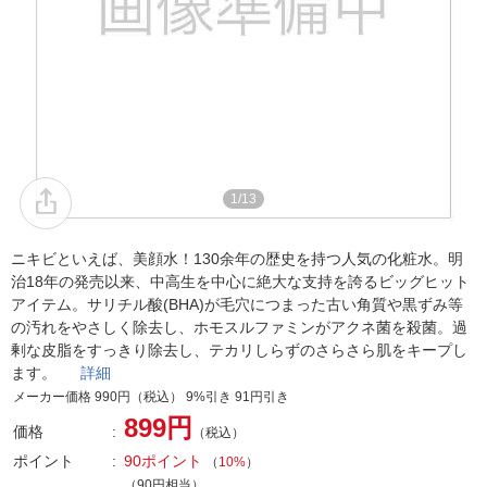
1/13
ニキビといえば、美顔水！130余年の歴史を持つ人気の化粧水。明
治18年の発売以来、中高生を中心に絶大な支持を誇るビッグヒット
アイテム。サリチル酸(BHA)が毛穴につまった古い角質や黒ずみ等
の汚れをやさしく除去し、ホモスルファミンがアクネ菌を殺菌。過
剰な皮脂をすっきり除去し、テカリしらずのさらさら肌をキープし
ます。
詳細
メーカー価格 990円（税込） 9%引き 91円引き
899円
価格
（税込）
ポイント
90ポイント
（
10%
）
（90円相当）