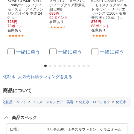
KOSE COSMEPORT
メラノCC メラノCC
KOSE COSMEPORT
softymo（ソフティ
ディープクリア酵素洗
モイスチュアマイル
モ）スピーディクレン
顔 130g
ド ホワイト リペアエ
ジングオイル 本体 24
685円
ッセンス C100＜薬用
0mL
69ポイント
美容液＞20mL ［...
728円
在庫あり
876円
73ポイント
88ポイント
(231)
在庫あり
在庫あり
(18)
(24)
一緒に買う
一緒に買う
一緒に買う
化粧水 人気売れ筋ランキングを見る
商品について
・化粧品・ペット
コスメ・スキンケア・美容
化粧水・ローション
化粧水
商品スペック
仕様1
サリチル酸、ホモスルファミン、ゲラニオール