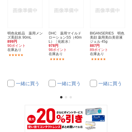
明色化粧品 薬用メン
DHC 薬用マイルド
BIGANSERIES 明色
ズ美顔水 90mL
ローションSS（40m
美顔 薬用美白美容液
899円
L）〔化粧水〕
ジェル 45g
90ポイント
978円
887円
在庫あり
98ポイント
89ポイント
在庫あり
在庫あり
(2)
(15)
(2)
一緒に買う
一緒に買う
一緒に買う