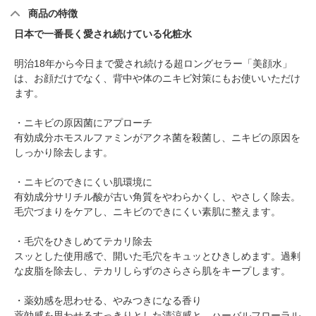
商品の特徴
日本で一番長く愛され続けている化粧水
明治18年から今日まで愛され続ける超ロングセラー「美顔水」
は、お顔だけでなく、背中や体のニキビ対策にもお使いいただけ
ます。
・ニキビの原因菌にアプローチ
有効成分ホモスルファミンがアクネ菌を殺菌し、ニキビの原因を
しっかり除去します。
・ニキビのできにくい肌環境に
有効成分サリチル酸が古い角質をやわらかくし、やさしく除去。
毛穴づまりをケアし、ニキビのできにくい素肌に整えます。
・毛穴をひきしめてテカリ除去
スッとした使用感で、開いた毛穴をキュッとひきしめます。過剰
な皮脂を除去し、テカリしらずのさらさら肌をキープします。
・薬効感を思わせる、やみつきになる香り
薬効感を思わせるすっきりとした清涼感と、ハーバルフローラル